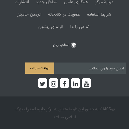
دربارۀ مرکز
همکاری علمی
مداخل جدید
انتشارات
شرایط استفاده
عضویت در کتابخانه
انجمن حامیان
تماس با ما
تارنمای پیشین
انتخاب زبان
دریافت خبرنامه
© 1405 کلیه حقوق این تارنما متعلق به مرکز دایره المعارف بزرگ
اسلامی میباشد