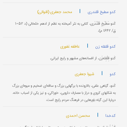
|
محمد جعفری (قنواتی)
کدو مطبخ قلندری
کَدو مَطْبَخِ قَلَنْدَری‌، کتابی به نثر آمیخته به نظم از ادهم خلخالی (د ۱۰۵۲
ق/ ۱۶۴۲ م).
|
عاطفه غفوری
کدو قلقله زن
کَدو قِلْقِله‌زَن، از افسانه‌های مشهور و رایج ایرانی.
|
شیوا جعفری
کدو
کَدو، گیاهی علفی، بالارونده با برگهایی بزرگ و ساقه‌ای ضخیم و میوه‌ای بزرگ
به شکلهای کروی و دراز با مصارف دارویی، خوراکی، و نیز یکی از اسباب خانه.
دربارۀ این گیاه باورهایی در فرهنگ مردم رایج است.
|
محسن احمدی
کدخدا