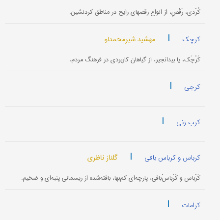
کُرْدی، رَقْصِ، از انواع رقصهای رایج در مناطق کردنشین.
|
مهشید شیرمحمدلو
کرچک
کَرْچَک، یا بیدانجیر، از گیاهان کاربردی در فرهنگ مردم.
|
کرجی
|
کرب زنی
|
گلناز ناظری
کرباس و کرباس بافی
کَرْباس و کَرْباسْ‌بافی، پارچه‌ای کم‌بها، بافته‌شده از ریسمانی پنبه‌ای و ضخیم.
|
کرامات