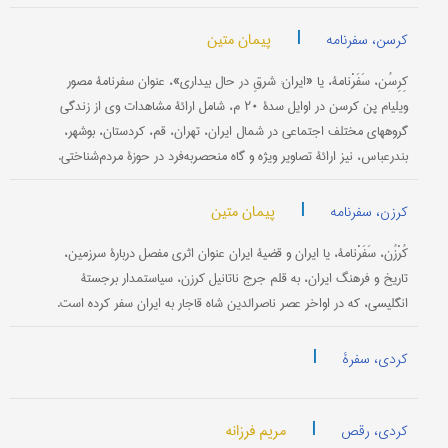
|
پیمان متین
کرسن، سفرنامه
کِرِسُن، سَفَرْنامۀ، یا «ایران: شرقِ در حال بیداری»، عنوان سفرنامۀ مصور
ویلیام پن کرسن در اوایل سدۀ ۲۰ م، شامل ارائۀ مشاهدات وی از زندگی
گروههای مختلف اجتماعی در شمال ایران، تهران، قم، کردستان، بوشهر،
بندرعباس، نیز ارائۀ تصاویر ویژه و گاه منحصربه‌فرد در حوزۀ مردم‌شناختی.
|
پیمان متین
کرزن، سفرنامه
کُرْزُن، سَفَرْنامۀ، یا ایران و قضیۀ ایران عنوان اثری مفصل دربارۀ سرزمین،
تاریخ و فرهنگ ایران، به قلم جرج ناتانیل کرزن، سیاستمدار برجستۀ
انگلیسی، که در اواخر عصر ناصرالدین شاه قاجار به ایران سفر کرده است.
|
کردی، سفرۀ
|
مریم فرزانه
کردی، رقص