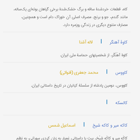
کاه، قطعات خردشدۀ ساقه و برگ خشک‌شدۀ برخی گیاهان بوته‌ای یک‌ساله،
مانند گندم، جو و برنج. مصرف اصلی آن خوراک دام است و همچنین،
مصارف متنوع دیگری در زندگی روزمره دارد.
|
لاله آشنا
کاوۀ آهنگر
کاوۀ آهَنْگَر، از شخصیتهای حماسۀ ملی ایران.
|
محمد جعفری (قنواتی)
کاووس
کاووس، دومین پادشاه از سلسلۀ کیانیان در تاریخ داستانی ایران.
|
کالسکه
|
اسماعیل شمس
کاکه میر و کاکه شیخ
کاکَه میر و کاکَه شِیْخ، بیت یا داستانی غم‌بار به زبان کردی سورانی، به نظم