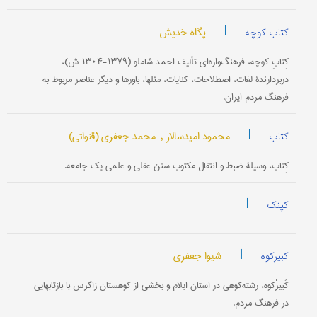
|
پگاه خدیش
کتاب کوچه
کِتابِ کوچه، فرهنگ‌واره‌ای تألیف احمد شاملو (۱۳۷۹-۱۳۰۴ ش)،
دربردارندۀ لغات، اصطلاحات، کنایات، مثلها، باورها و دیگر عناصر مربوط به
فرهنگ مردم ایران.
|
محمود امیدسالار ,
محمد جعفری (قنواتی)
کتاب
کِتاب، وسیلۀ ضبط و انتقال مکتوب سنن عقلی و علمی یک جامعه.
|
کپنک
|
شیوا جعفری
کبیرکوه
کَبیرْکوه، رشته‌کوهی در استان ایلام و بخشی از کوهستان زاگرس با بازتابهایی
در فرهنگ مردم.