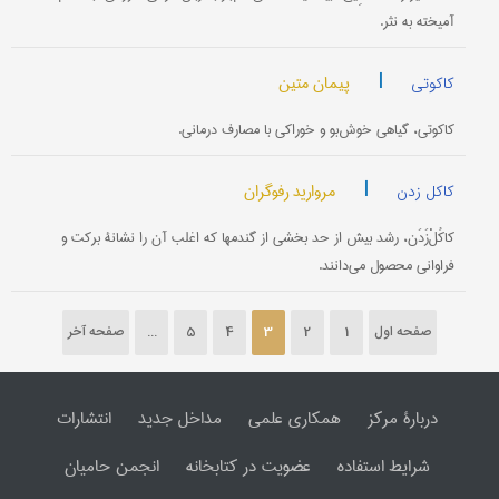
آمیخته به نثر.
|
پیمان متین
کاکوتی
کاکوتی، گیاهی خوش‌بو و خوراکی با مصارف درمانی.
|
مروارید رفوگران
کاکل زدن
کاکُلْ‌زَدَن، رشد بیش از حد بخشی از گندمها که اغلب آن را نشانۀ برکت و
فراوانی محصول می‌دانند.
صفحه اول
1
2
3
4
5
...
صفحه آخر
دربارۀ مرکز
همکاری علمی
مداخل جدید
انتشارات
شرایط استفاده
عضویت در کتابخانه
انجمن حامیان