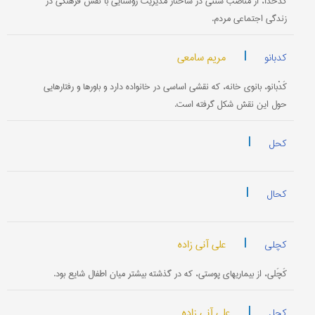
کَدْخُدا، از مناصب سنتی در ساختار مدیریت روستایی با نقش فرهنگی در
زندگی اجتماعی مردم.
|
مریم سامعی
کدبانو
کَدْبانو، بانوی خانه، که نقشی اساسی در خانواده دارد و باورها و رفتارهایی
حول این نقش شکل گرفته است.
|
کحل
|
کحال
|
علی آنی زاده
کچلی
کَچَلی، از بیماریهای پوستی، که در گذشته بیشتر میان اطفال شایع بود.
|
علی آنی زاده
کچل