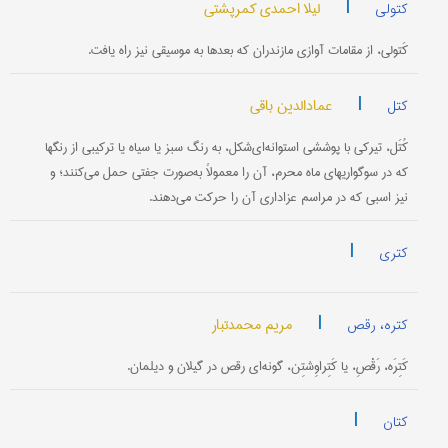
|
لیلا احمدی کمرپشتی
کتولی
کَتولی، از مقامات آوازی مازندران که بعدها به موسیقی نیز راه یافت.
|
عمادالدین باقی
کتل
کُتَل، تیرکی با پوششی استوانه‌ای‌شکل، به رنگ سبز یا سیاه یا ترکیبی از رنگها
که در سوگواریهای ماه محرم، آن را معمولاً به‌صورت جفتی حمل می‌کنند؛ و
نیز اسبی که در مراسم عزاداری آن را حرکت می‌دهند.
|
کتری
|
مریم محمدتبار
کتره، رقص
کَتِرَه، رَقْصِ، یا کَتِراوِشتِن، گونه‌ای رقص در گیلان و دیلمان.
|
کتان