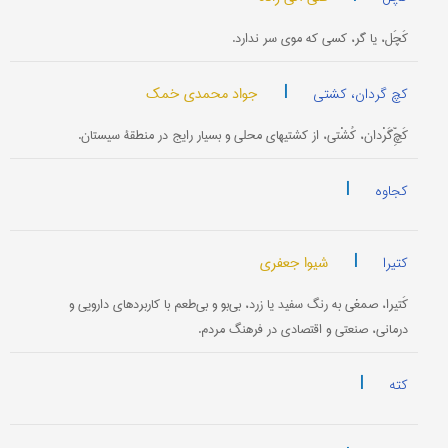
کَچَل، یا گر، کسی که موی سر ندارد.
|
جواد محمدی خمک
کچ گردان، کشتی
کَچِّ‌گَرْدان، کُشْتی، از کشتیهای محلی و بسیار رایج در منطقۀ سیستان.
|
کجاوه
|
شیوا جعفری
کتیرا
کَتیرا، صمغی به رنگ سفید یا زرد، بی‌بو و بی‌طعم با کاربردهای دارویی و
درمانی، صنعتی و اقتصادی در فرهنگ مردم.
|
کته