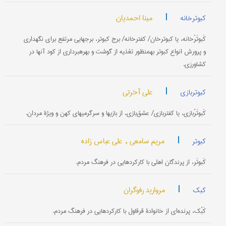
|
مینا احمدیان
کبوترخانه
کَبوتَرْخانه، یا کبوترخان/ کفترخانه/ برج کبوتر، برجهایی مرتفع برای نگهداری
و پرورش انواع کبوتر به‎منظور تغذیه از گوشت و بهره‎برداری از کود آنها در
کشاورزی.
|
علی آخرتی
کبوتربازی
کَبوتَرْبازی، یا کفتربازی/ عشق‌بازی، از بازیها و سرگرمیهای کهن و ویژۀ مردان.
|
مریم سامعی ,
علی عباس زاده
کبوتر
کَبوتَر، از پرندگان اهلی با کارکردهایی در فرهنگ مردم.
|
مروارید رفوگران
کبک
کَبْک، پرنده‌ای از خانوادۀ قرقاول با کارکردهایی در فرهنگ مردم.