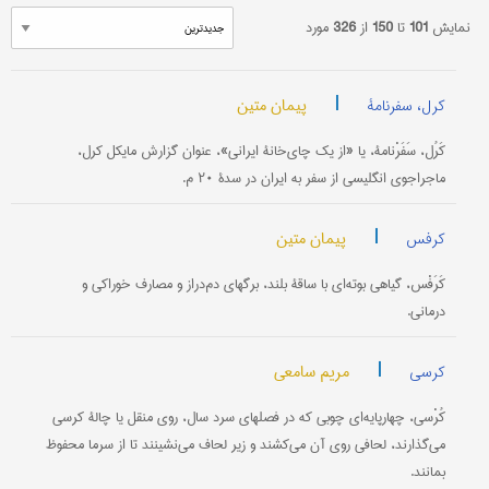
نمایش
101
تا
150
از
326
مورد
|
پیمان متین
کرل، سفرنامۀ
کَرُل، سَفَرْنامۀ، یا «از یک چای‌خانۀ ایرانی»، عنوان گزارش مایکل کرل،
ماجراجوی انگلیسی از سفر به ایران در سدۀ ۲۰ م.
|
پیمان متین
کرفس
کَرَفْس، گیاهی بوته‌ای با ساقۀ بلند، برگهای دم‌دراز و مصارف خوراکی و
درمانی.
|
مریم سامعی
کرسی
کُرْسی، چهارپایه‌ای چوبی که در فصلهای سرد سال، روی منقل یا چالۀ کرسی
می‌گذارند، لحافی روی آن می‌کشند و زیر لحاف می‌نشینند تا از سرما محفوظ
بمانند.