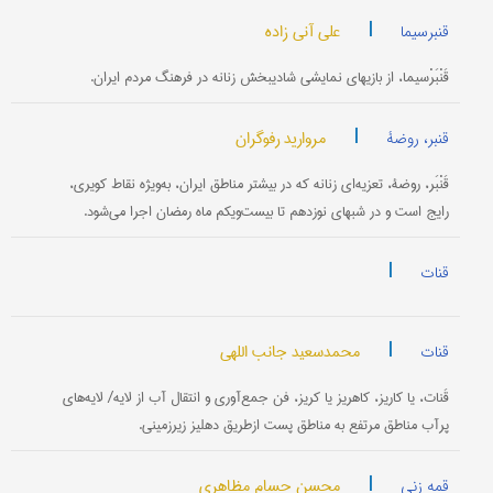
|
علی آنی زاده
قنبرسیما
قَنْبَرْسیما، از بازیهای نمایشی شادی‎بخش زنانه در فرهنگ مردم ایران.
|
مروارید رفوگران
قنبر، روضۀ
قَنْبَر، روضۀ، تعزیه‌ای زنانه که در بیشتر مناطق ایران، به‌ویژه نقاط کویری،
رایج است و در شبهای نوزدهم تا بیست‌ویکم ماه رمضان اجرا می‌شود.
|
قنات
|
محمدسعید جانب اللهی
قنات
قَنات، یا کاریز، کاهریز یا کریز، فن جمع‌آوری و انتقال آب از لایه/ لایه‌های
پرآب مناطق مرتفع به مناطق پست ازطریق دهلیز زیرزمینی.
|
محسن حسام مظاهری
قمه زنی