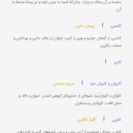
سابیده بر آن بمالند و بپزند، چنان‌که شبیه به چینی شود و نیز پیشۀ مرتبط به
آن.
|
پیمان متین
کاسنی
کاسْنی، از گیاهان خودرو و بومی با کاربرد فراوان در نظام غذایی و بهداشتی و
صنعت رنگرزی.
|
کاریز
|
مریم سامعی
کاروان و کاروان سرا
کارْوان و کارْوانْ‌سَرا، شیوه‌ای از حمل‌ونقل گروهی انسان، حیوان و کالا، و
محل اقامت کاروانیان و مسافران.
|
گلناز ناظری
کاچی
کاچی، خوراکی تهیه‌شده از آرد، روغن و برخی ادویه‌های گرم، با کاربردهای