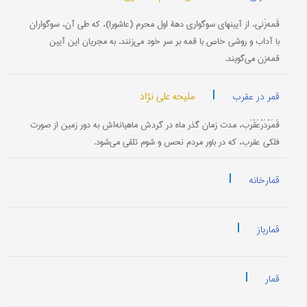
قَمه‌زَنی، از آیینهای سوگواری دهۀ اول محرم (عاشورا)، که طی آن، سوگواران
با آداب و روشی خاص با قمه بر سر خود می‌زنند. به مجریان این آیین
قمه‌زن می‌گویند.
|
ملیحه علی نژاد
قمر در عقرب
قَمَرْدَرْعَقْرَب، مدت زمان گذر ماه در گردش ماهیانه‌اش به دور زمین از صورت
فلکی عقرب، که در باور مردم نحس و شوم تلقی می‌شود.
|
قمارخانه
|
قمارباز
|
قمار