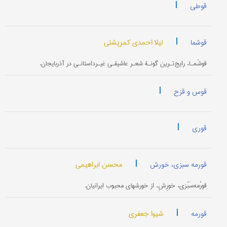
|
قوطی
|
لیلا احمدی کمرپشتی
قوشما
قوشْمـا، رایج‌تـرین گونـۀ شعـر عاشیقـی غیـرداستانـی در آذربایجان.
|
قوس و قزح
|
قوری
|
محسن ابراهیمی
قورمه سبزی، خورش
قورْمه‌سَبْزی، خورِشِ، از خورشهای محبوب ایرانیان.
|
شیوا جعفری
قورمه