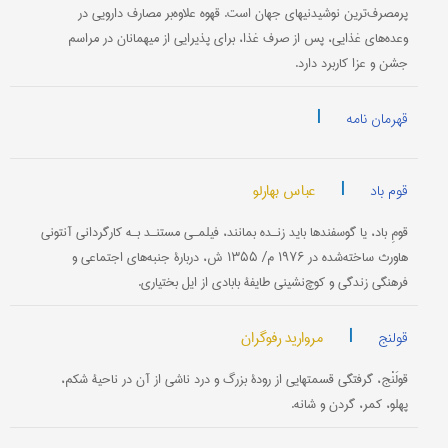
پرمصرف‌ترین نوشیدنیهای جهان است. قهوه علاوه‌بر مصارف دارویی در
وعده‌های غذایی، پس از صرف غذا، برای پذیرایی از میهمانان در مراسم
جشن و عزا کاربرد دارد.
|
قهرمان نامه
|
عباس بهارلو
قوم باد
قومِ باد، یا گوسفندها باید زنـده بمانند، فیلمـی مستنـد بـه کارگردانی آنتونی
هاورث ساخته‌شده در ۱۹۷۶ م/ ۱۳۵۵ ش، دربارۀ جنبه‌های اجتماعی و
فرهنگی زندگی و کوچ‌نشینی طایفۀ بابادی از ایل بختیاری.
|
مروارید رفوگران
قولنج
قولَنْج، گرفتگی قسمتهایی از رودۀ بزرگ و درد ناشی از آن در ناحیۀ شکم،
پهلو، کمر، گردن و شانه.