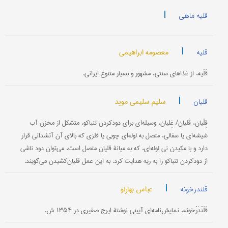
|
قلیه ماهی
|
معصومه ابراهیمی
قلیه
قَلْیه، از غذاهای سنتی، مشهور و بسیار متنوع ایرانی.
|
سلیم سلیمی موید
قلیان
قِلْیان، قَلیان/ غِلیان، وسیله‌ای برای دود‌کردن تنباکو، متشکل از مخزن آب
شیشه‌ای یا سفالی، متصل به لوله‌ای چوبی یا فلزی که بالای آن آتشدانی قرار
دارد و با مکیدن نی لوله‌ای، که به میانۀ قلیان متصل است، می‌توان دود ناشی
از دود‌کردن تنباکو را به ریه هدایت کرد. به این عمل قلیان‌کشیدن می‌گویند.
|
عباس بهارلو
قلندرخونه
قَلَنْدَرْخونه، نمایش‌نامه‌ای آیینی نوشتۀ ایرج صغیری در ۱۳۵۴ ش.