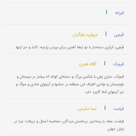
|
قیراط
|
مروارید رفوگران
قیچی
قِیْچی، ابزاری دسته‌دار با دو تیغۀ آهنین برای بریدن پارچه، کاغذ و جز اینها.
|
گلاله هنری
قیچک
قیچَک، سازی زهی با شکمی بزرگ و دسته‌ای کوتاه که بیشتر در سیستان و
بلوچستان و نواحی اطراف این منطقه در جشنها و آیینهای شادی و سوگ و
نیز آیینهای شفا کاربرد دارد.
|
مینا سلیمی
قیامت
قیامَت، معاد یا رستاخیز، برخاستن مردگان، محاسبۀ اعمال و دریافت جزا در
پایان جهان.