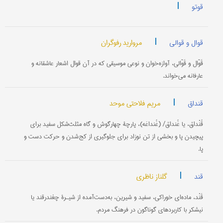
|
قوتو
|
مروارید رفوگران
قوال و قوالی
قَوّال و قَوّالی، آوازه‌خوان و نوعی موسیقی که در آن قوال اشعار عاشقانه و
عارفانه می‌خواند.
|
مریم فلاحتی موحد
قنداق
قُنْداق، یا غُنداق/ (غُنداغه)، پارچۀ چهار‌گوش و گاه مثلث‌شکل سفید برای
پیچیدن پا و بخشی از تن نوزاد برای جلوگیری از کج‌شدن و حرکت دست و
پا.
|
گلناز ناظری
قند
قَنْد، ماده‌ای خوراکی، سفید و شیرین، به‌دست‌آمده از شیـرۀ چغندرقند یا
نیشکر با کاربردهای گوناگون در فرهنگ مردم.