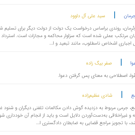
|
جرمان
سید علی آل داوود
دِ مُجْرِمان، روندی براساس درخواست یک دولت از دولت دیگر برای تسلیم
ان مرتکب عملی شده است که سزاوار محاکمه و مجازات است. استرداد بنا
ل اجباری اشخاص نامطلوب، مانند تبعید و ا...
|
وا
صفر بیگ زاده
ِ دَعْوا، اصطلاحی به معنای پس گرفتن دعوا.
|
ع
شادی عظیم‌زاده
 سَمْع، جرمی مربوط به دزدیده گوش دادن مکالمات تلفنی دیگران و شنود غ
 و غیراخلاقی به‌دست‌آوردن دلایل است و باید از انجام آن خودداری شو
د، با تجویز مراجع قضایی به ضابطان دادگستری ا...