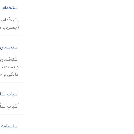
استخدام
اِسْتِخْدا
(جعفری، ذی
استحسان
اِسْتِحْس
و پسندیدن
مالکی و ح
اسباب تم
اَسْبابِ ت
اساسنامه