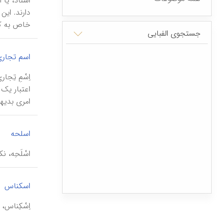
اَسْناد، ی
دارند. این
خاص به کا
جستجوی الفبایی
اسم تجار
اِسْمِ تِج
اعتبار یک
امری بدیهی
|
اسلحه
اسْلَحِه، نک
اسکناس
اِسْکِناس، ن