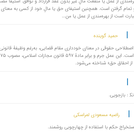
بهره‌مندی از عمل یا منفعت مالِ غیر بدون عقد قرارداد و توافق. استیفا م
و تمام گرفتن است. همچنین استیفای حق یا مالِ خود از کسی به معنای گ
رت است از بهره‌مندی از عمل یا من...
|
حمید گوینده
فْ، اصطلاحی حقوقی در معنای خودداری مقام قضایی، به‌‌رغم وظیفۀ قانون
ز احقاق حق» شناخته می‌شود.
|
 نک‍ : بازجویی.
|
راضیه مسعودی لمراسکی
طْ، استخراج حکم با استفاده از چهارچوبی روشمند.