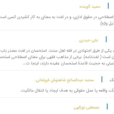
|
حمید گوینده
م، اصطلاحی در حقوق اداری، و در لغت به معنای به کار کشیدن کسی است. 
ل واژه).
|
علی حیدری
ان، یکی از طرق اجتهادی در فقه اهل سنت. استحسان در لغت مصدر باب
 است ( لغت‌نامه). برخی از مذاهب فقهی برای معنای اصطلاحی استحسان، 
نبلی به حجیت قاعدۀ استحسان عقیده دارند، اینجا ت...
|
لک
محمد عبدالصالح شاهنوش فروشانی
َمَلُّک، واقعه یا عمل حقوقی به هدف ایجاد یا انتقال مالکیت.
|
مصطفی نورالهی