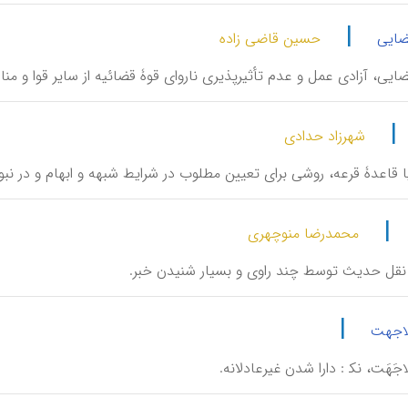
|
ضایی
حسین قاضی زاده
لِ قَضایی، آزادی عمل و عدم تأثیرپذیری ناروای قوۀ قضائیه از سایر قوا و 
|
شهرزاد حدادی
ع، یا قاعدۀ قرعه، روشی برای تعیین مطلوب در شرایط شبهه و ابهام و در نب
|
محمدرضا منوچهری
ه، نقل حدیث توسط چند راوی و بسیار شنیدن خبر.
|
لاجهت
بِلاجَهَت، نک‍ : دارا شدن غیرعادلانه.