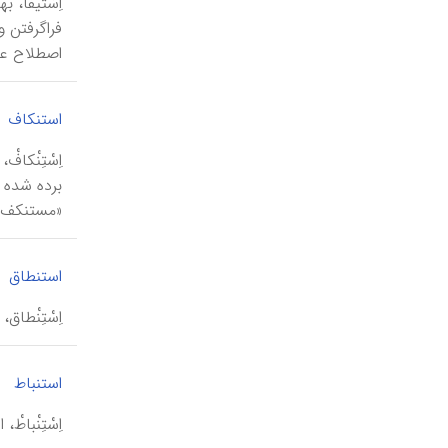
اِسْتیفا، 
فراگرفتن 
اصطلاح عبا
استنکاف
اِسْتِنْکا
«مستنکف ا
استنطاق
اِسْتِنْطاق،
استنباط
اِسْتِنْبا