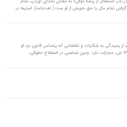
صدر باب استفعال از ریشۀ «وفی» به معنای به‌جای آوردن، تمام
رفتن تمام مال یا حق خویش از او ست ( لغت‌نامه). استیفا در
ی، از رسیدگی به شکایات و تظلماتی که براساس قانون نزد او
برده شده است. این عمل جرم و برابر مادۀ ۵۹۷ قانون مجازات اسلامی، مصوب ۱۳۷۵ ش، مجازات دارد. چنین شخصی در اصطلاح حقوقی،