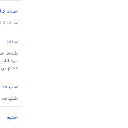
اسقاط کاف
اِسْقاطِ کا
|
اسقاط
اِسْقاط، ا
فیروزآبادی
انجام این 
استیناف
اِسْتیناف، 
|
استیفا