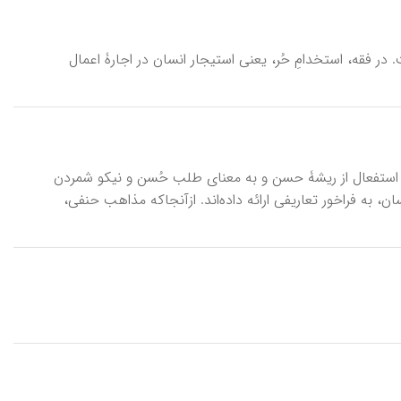
در فقه، استخدامِ حُر، یعنی استیجار انسان در اجارۀ اعمال
 استفعال از ریشۀ حسن و به معنای طلب حُسن و نیکو شمردن
به فراخور تعاریفی ارائه داده‌اند. ازآنجاکه مذاهب حنفی،