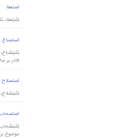
|
استعفا
اِسْتِعفا، ن
استصناع
اِسْتِصْن
قادر بر س
استصلاح
اِسْتِصْلا
استصحاب
اِسْتِصْح
موضوع بر 