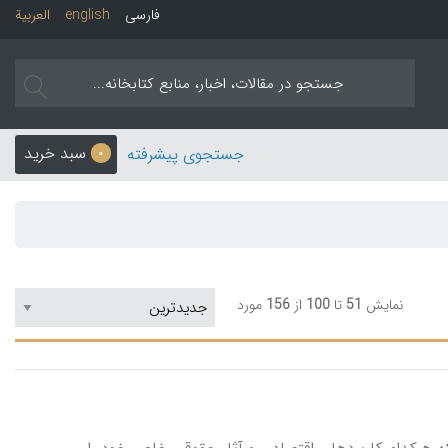
فارسی
english
العربیة
سبد خرید
جستجوی پیشرفته
0
نمایش
51
تا
100
از
156
مورد