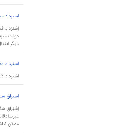
استرداد م
اِسْتِرْدا
دولت میزب
دیگر انتقا
استرداد دع
اِسْتِرداد
استراق سم
اِسْتِراقِ
غیرصادقانه
ممکن نباش