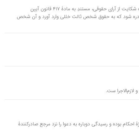
اِعْتِراضِ شَخْصِ ثالِث، عنوانی در قانون آیین دادرسی مدنی. یکی از طرق فوق‌العاده شکایت از آرای حقوقی، مستندِ به مادۀ ۴۱۷ قانون آیین
وایی، رأیی صادره شود که به حقوق شخص ثالث خللی وارد آورد و آن شخص
 و لازم‌الاجرا ست.
ه ویژۀ احکام بوده و رسیدگی دوباره به دعوا را نزد مرجع صادرکنندۀ