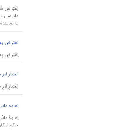
یا نمایندۀ
اعتراض به
اِعْتِراضِ ب
اعتبار امر
اِعْتِبارِ 
اعاده داد
اِعادِۀ داد
حکم امکان‌