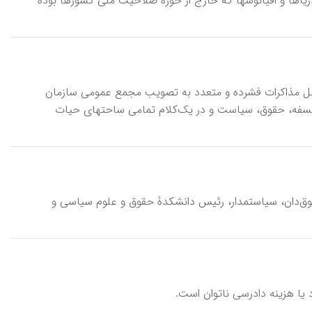
تر دریاها و اقیانوسها که خارج از حوزۀ صلاحیت ملی کشورها بوده
 در ۱۰ دسامبر ۱۹۴۸ و پس از سپری کردن مراحل مذاکرات فشرده و متعدد به تصویب مجمع عمومی سازمان
لسفه، حقوق، سیاست و در یک‌کلام تمامی ساحتهای حیات
نِه، عبدالحمید (۱۲۸۳-۴ فروردین ۱۳۳۰ ش/ ۱۹۰۴-۲۵ مارس ۱۹۵۱ م)، حقوق‌دان، سیاستمدار، رئیس دانشکدۀ حقوق و علوم سیاسی و
 یا هزینه دادرسی ناتوان است.