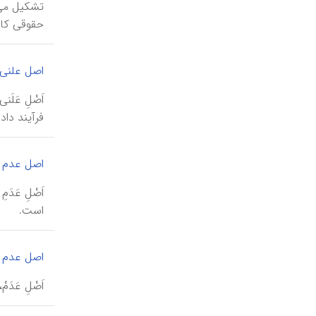
تشکیل می‌ش
حقوقی کامن
اصل علنی
اَصْلِ عَل
فرآیند داد
اصل عدم ت
اَصْلِ عَد
است.
اصل عدم
اَصْلِ عَد