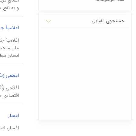
اَعْماقِ د
و به نفع 
جستجوی الفبایی
اعلامیۀ ج
ملل متحد 
انسان معا
اعظمی زنگ
اقتصادی د
|
اعسار
اِعْسار، 