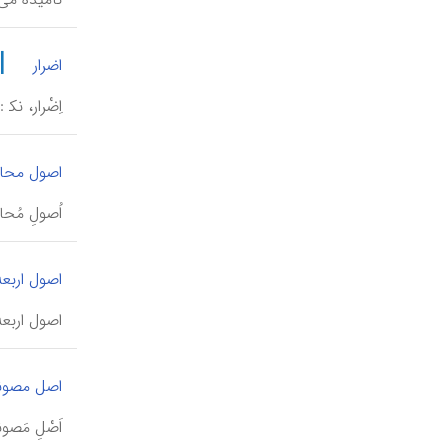
|
اضرار
اِضْرار، نک‍
اصول محا
اُصولِ مُح
اصول اربعه
اصول اربعه،
اصل مصونی
اَصْلِ مَص