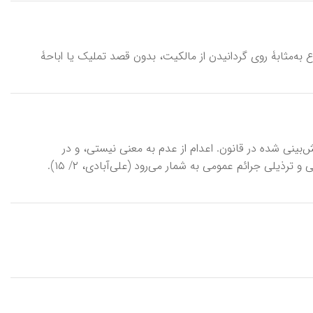
 به‌مثابۀ روی گردانیدن از مالکیت، بدون قصد تملیک یا اباحۀ
بینی شده در قانون. اعدام از عدم به معنی نیستی، و در
معنای مقابل وجود و هستی، به معنای نابود کردن است. اعدام یک مجازات ترهیبی و ترذیلی جرائم عمومی به شمار می‌رود (علی‌آبادی، ۲/ ۱۵).