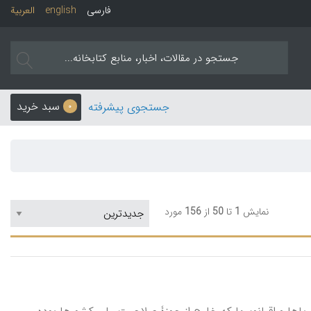
فارسی
english
العربیة
سبد خرید
جستجوی پیشرفته
0
نمایش
1
تا
50
از
156
مورد