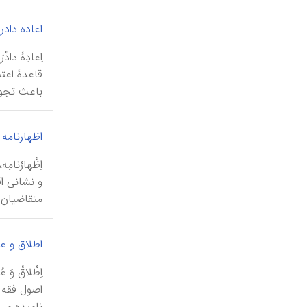
اعاده دادر
اِعادِۀ دا
قاعدۀ اعتب
باعث تجوی
اظهارنامه
اِظْهارْنا
و نشانی ا
متقاضیان ق
اطلاق و ع
اِطْلاقْ و
اصول فقه 
نامیده می‌