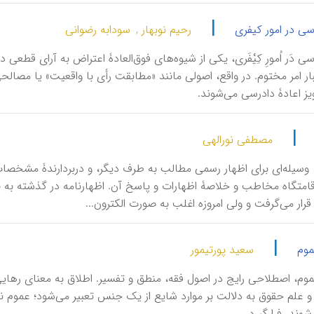
|
سی در امور کیفری
رحیم نوبهار ,
سودابه رضوانی
دْرَسی دَر اُمورِ کِیْفَری، یکی از شیوه‌های فوق‌العادۀ اعتراض به آرای ق
ار امر مختوم. در واقع، اصولی مانند «مطابقت رأی با واقعیت» یا مصالح
ز اعادۀ دادرسی می‌شوند.
|
مصطفی نورالهی
مِه، وسیله‌ای برای اظهار رسمی مطالب به طرف دیگر، و دربردارندۀ مشخ
قامتگاه مخاطب و خلاصۀ اظهارات و پاسخ آن. اظهارنامه در گذشته به 
رار می‌گرفت و ولی امروزه اغلب به صورت الکترون...
|
موم
سعید پورتیمور
َ عُموم، اصطلاحی رایج در اصول فقه، منطق و تفسیر. اطلاق به معنای ره
و علم حقوق به دلالت بر موارد شایع از یک جنس تعبیر می‌شود؛ عموم نی
شوند، فرا گیرد.