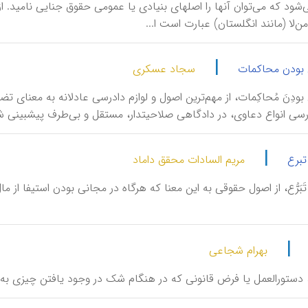
ود که می‌توان آنها را اصلهای بنیادی یا عمومی حقوق جنایی نامید. از
‌لا (مانند انگلستان) عبارت است ا...
|
 بودن محاکمات
سجاد عسکری
َنی بودِنَ مُحاکِمات، از مهم‌ترین اصول و لوازم دادرسی عادلانه به معن
رسی انواع دعاوی، در دادگاهی صلاحیت‏دار، مستقل و بی‌طرف پیش‏بینی شده
|
برع
مریم السادات محقق داماد
َمِ تَبَرُّع، از اصول حقوقی به این معنا که هرگاه در مجانی بودن استیفا 
|
بهرام شجاعی
َمْ، دستورالعمل یا فرض قانونی که در هنگام شک در وجود یافتن چیزی ب