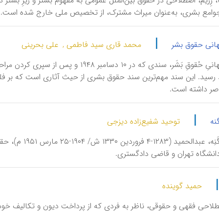
َرْیا، رِژیم، اصطلاحی در حقوق بین‌الملل عمومی به مفهوم بستر و زیرِ بس
جوامع بشری، به‌عنوان میراث مشترک، از تخصیص ملی خارج شده است.
|
هانی حقوق بشر
محمد قاری سید فاطمی ,
علی بحرینی
اِعْلامیۀ جَهانیِ حُقوقِ بَشَر، سندی که
رسید. این سند مهم‌ترین سند حقوق بشری از حیث آثاری است که بر ف
صر داشته است.
|
نه
توحید شفیع‌زاده دیزجی
اَعْظَمی زَنْگَ
انشگاه تهران و قاضی دادگستری.
حمید گوینده
اصطلاحی فقهی و حقوقی، ناظر به فردی که از پرداخت دیون و تکالیف خود