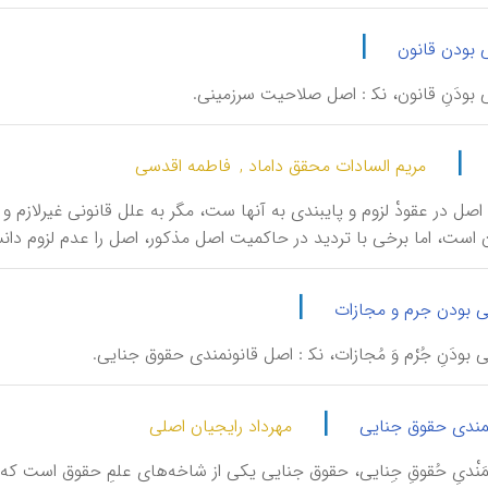
|
بودن قانون
لّی بودَنِ قانون، نک‍ : اصل صلاحیت سرزمینی.
|
مریم السادات محقق داماد ,
فاطمه اقدسی
وم، اصل در عقودْ لزوم و پایبندی به آنها ست، مگر به علل قانونی غیرلازم و
 است، اما برخی با تردید در حاکمیت اصل مذکور، اصل را عدم لزوم دانسته‌اند
|
ی بودن جرم و مجازات
نی بودَنِ جُرْم وَ مُجازات، نک‍ : اصل قانونمندی حقوق جنایی.
|
مندی حقوق جنایی
مهرداد رایجیان اصلی
قانونْمَنْدیِ حُقوقِ جِنایی، حقوق جنایی یکی از شاخه‌های علمِ حقوق است