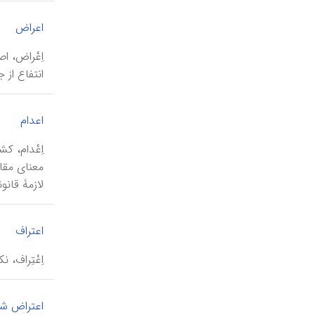
|
اعراض
اِعْراض، ا
انتفاع از 
|
اعدام
اِعْدام، 
لازمۀ قانو
|
اعتراف
اِعْتِراف، نک
اعتراض ش