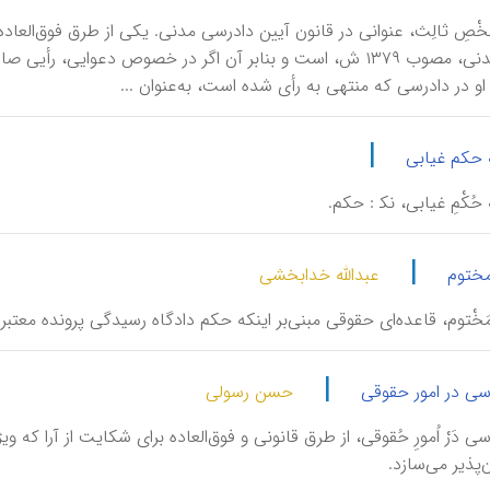
دادرسی مدنی، مصوب ۱۳۷۹ ش، است و بنابر آن اگر در خصوص دع
 او در دادرسی که منتهی به رأی شده است، به‌عنوان ...
|
 حکم غیابی
ِه حُکْمِ غیابی، نک‍ : حکم.
|
 مختوم
عبدالله خدابخشی
اَمْرِ مَخْتوم، قاعده‌ای حقوقی مبنی‌بر اینکه حکم دادگاه رسیدگی پرونده معتبر
|
رسی در امور حقوقی
حسن رسولی
ْرَسی دَرْ اُمورِ حُقوقی، از طرق قانونی و فوق‌العاده برای شکایت از آرا ک
پذیر می‌سازد.