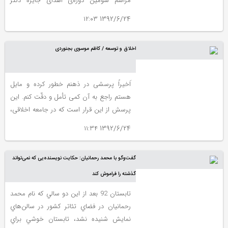
مراسم سومین دوره‌ی اهدای جایزه دکتر
فتح‌الله مجتبایی در هفته‌ اول دی ماه در مرکز
1392/6/24 ۱۲:۰۳
فرهنگی شهر کتاب برگزار می‌شود. این جایزه به
برترین پایان‌نامه دکتری در رشته زبان و ادبیات
اخلاق و توسعه / کاظم موسوی بجنوردی
فارسی و ادیان و عرفان که در سال 1391 دفاع
شده‌اند، اهدا می‌شود.
اَخیراً پرسشی در ذهنم خطور کرده و مایل
هستم راجع به آن کمی تأمل و دقّت کنم. این
پرسش از این قرار است که در جامعه اخلاقی،
پیشرفت مادی و شکوفائی اقتصادی بیشتر
1392/6/24 ۱۱:۳۴
است یا در جامعۀ مبتنی بر سودخواهی
غیراخلاقی.
گفت‌وگو با محمد رحمانيان: حكايت نويسنده‌يی كه نمی‌تواند
گذشته را فراموش كند
تابستان 92 بعد از اين دو سالي كه نام محمد
رحمانيان در فضاي تئاتر كشور در سالن‌هاي
نمايش شنيده نشد، تابستان خوشي براي