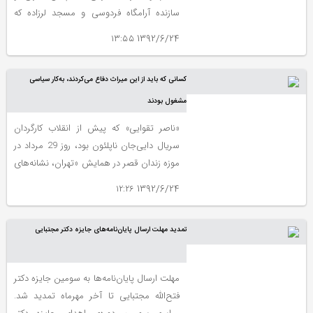
دست‌کم به حدود 40 مقاله می‌رسد و در آن‌ها
سازنده آرامگاه فردوسی و مسجد لرزاده که
دوره‌های مختلف چاپ و نشر کتاب در ایران
همواره می‌گفت: «هنر معماری، هنر تزئینات
مورد پژوهش و بررسی قرار می‌گیرد.
1392/6/24 ۱۳:۵۵
است»
کسانی که باید از این میراث دفاع می‌کردند، به‌کار سیاسی
مشغول بودند
«ناصر تقوایی» که پیش از انقلاب کارگردان
سریال دایی‌جان ناپلئون بود، روز 29 مرداد در
موزه زندان قصر در همایش «تهران، نشانه‌های
عاطفی و خاطرات جمعی» شرکت کرده بود. او
1392/6/24 ۱۲:۲۶
در سخنرانی‌اش می‌گفت: «من آدم خرافاتی‌ای
نیستم ولی حس کردم دارم به یک آدم مخرب
تمدید مهلت ارسال پایان‌نامه‌های جایزه دکتر مجتبایی
تبدیل می‌شوم. هر جایی که به‌عنوان لوکیشن
فیلم‌هایم انتخاب کرده‌ام، خراب شده است.»
مهلت ارسال پایان‌نامه‌ها به سومین جایزه دکتر
فتح‌الله مجتبایی تا آخر مهرماه تمدید شد.