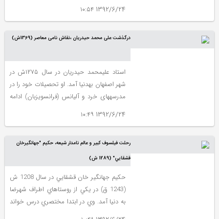
اهالي و تماشاگران تئاتر است. تابستاني كه
1392/6/24 ۱۰:۵۴
محمد رحمانيان با دست پر به صحنه برگشته
است. با يك شروع طوفاني. با نمايشنامه‌خواني
درگذشت علی ‏محمد حيدريان ،نقاش نامی معاصر (1369ش)
«شب سال نو» - كه در يك شب بيش ‌از 400
تماشاگر داشت-
استاد علي‏محمد حيدريان در سال ۱۲۷۵ش در
شهر اصفهان به‏دنيا آمد. او تحصيلات خود را در
مدرسه‏هاى خرد و آليانس (فرانسوي‏زبان) ادامه
داد و در همان طفوليت پدر خود را از دست
1392/6/24 ۱۰:۴۹
داد و تحت تکفل برادرش قرار گرفت.
رحلت فيلسوف كبير و عالم نامدار شيعه، حكيم "جهانگيرخان
قشقايي" (1289 ش)
حكيم جهانگير خان قشقايي در سال 1208 ش
(1243 ق) در يكي از روستاهاي اطراف شهرضا
به دنيا آمد. وي در ابتدا مختصري درس خواند
و علاوه بر در پيش گرفتن شاهنامه‏خواني، در