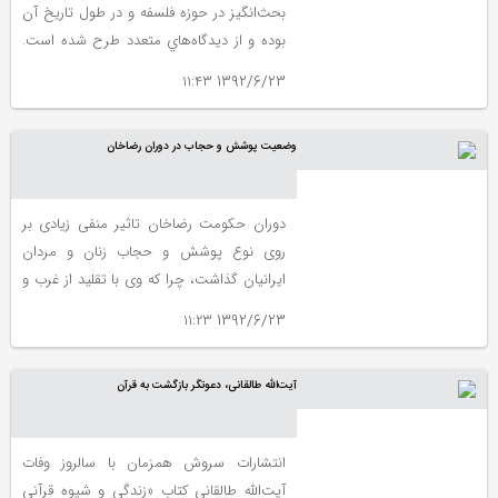
بحث‌انگيز در حوزه فلسفه و در طول تاريخ آن
بوده و از ديدگاه‌هاي متعدد طرح شده است.
اين مبحث امروزه با توجه به مباحث ديگري
1392/6/23 ۱۱:۴۳
چون سياست، مديريت، صنعت و تكنولوژي و
غير از آنها، گسترش و بسط قابل توجهي يافته
وضعيت پوشش و حجاب در دوران رضاخان
و از ديدگاه‌هاي متعددي طرح و تبيين
مي‌شود. در همين راستا، به‌تازگي كتابي با
عنوان اخلاق در عصر مدرن، به همت دكتر رضا
دوران حکومت رضاخان تاثیر منفی زیادی بر
داوري اردكاني نوشته شده است
روی نوع پوشش و حجاب زنان و مردان
ایرانیان گذاشت، چرا که وی با تقلید از غرب و
با صدور دستوراتی متاسفانه توانست پوشش
1392/6/23 ۱۱:۲۳
سنتی ایران را تغییر دهد و پوشش غربی را در
خیلی مناطق به ویژه شهرهای بزرگ گسترش
آیت‌الله طالقانی، دعوتگر بازگشت به قرآن
دهد..
انتشارات سروش همزمان با سالروز وفات
آیت‌الله طالقانی کتاب «زندگی و شیوه قرآنی