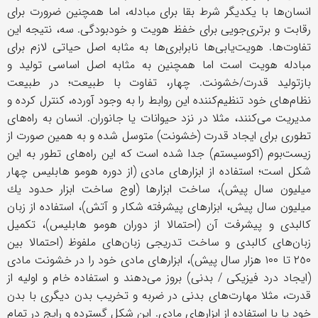
انسان‌ها با یكدیگر شرط بقا برای مبادله، اما همچنین ضرورت برای
رقابت و برتری‌جویی برای خفظ هویت و خودبودگی. سه، نتیجه این
تفاوت‌ها. هویت‌یابی‌ها نابرابری‌ها به مثابه اصل حیاتی لازم برای
مبادله هویت است اما همچنین به مثابه اصل اساسی تولید و
بازتولید قدرت/خشونت. چهار، تفاوت با طبیعت؛ در طبیعت
نظام‌های خود تنظیم‌كننده این روابط را به وجود آورده، كنترل كرده و
مدیریت می‌كنند، مثلا در نزد حیوانات یا جانوران. انسان به راه‌های
تطوری برای ایجاد قدرت (خشونت) متوسل شده و به همین صورت از
زیست‌بوم (اكوسیستم) جدا شده است كه این راه‌های تطور به این
شكل است؛ استفاده از ابزار‌های مادی (از دوره هومو هابلیس چهار
میلیون سال پیش)، ساخت ابزارها (اوج ساخت ابزار حدود یك
میلیون سال پیش، ابزارهای پیشرفته شكار و آتش)، استفاده از زبان
كالبدی و پیشرفت آن (احتمالا از دوران هومو هابلیس)، تكمیل
زبان‌های كالبدی و ساخت تدریجی زبان‌های ملفوظ (احتمالا بین
٢٥٠ تا ١٠٠ هزار سال پیش)، ابزارهای مادی خود را در خشونت مادی
(ایجاد درد فیزیكی / بدنی) بروز می‌دهند و استفاده خام و اولیه از
قدرت، مثلا مهارت‌های بدنی در ضربه و تخریب بدن دیگری با بدن
خود یا با استفاده از ابزارهای مادی. این شكل گسترده و رایج در تمام