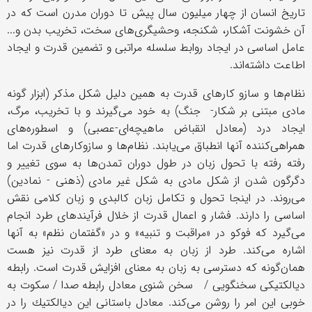
تاریخ انسان از چهار میلیون سال پیش تا دوران مدرن است كه در
آن خشونت آشكار، شكنجه، وحشیگری‌های سخت، تخریب بدن و...
عامل اساسی در ایجاد روابط سلسله مراتبی و تضمین قدرت و ایجاد
اطاعت داشته‌اند.
نظام‌ها و سازو كارهای قدرت به همین دلیل شكل مذكر (ابزار گونه
مادی مبتنی بر شكار- جنگ) به خود می‌گیرند و با تخریب، مرگ،
ایجاد درد (معادل انقباض ماهیچه‌ای-عصبی) و اسطوره‌های
همراهی‌كننده آنها انطباق می‌یابند. نظام‌ها و سازوكارهای قدرت اما
رفته رفته با تحول زبان در طول دوران تمدن‌ها به سوی تغییر و
دگرگون شدن از شكل مادی به شكل غیر مادی (ذهنی - نمادین)
می‌روند. در اینجا تحول و تكامل زبان كالبدی و زبان كلامی نقش
اساسی را دارند. فشار و اعمال قدرت از خلال فرآیندهای طرد انجام
می‌گیرد كه فوكو در «مراقبت و تنبیه» و در «گفتمان نظم» به آنها
اشاره می‌كند. طرد از زبان به معنای طرد از قدرت نیز هست
همان‌گونه كه دسترسی به زبان به معنای افزایش قدرت است. رابطه
دیالكتیكی سخنگویی / سخن شنوی معادل رابطه صدا / سكوت به
خوبی این امر را روشن می‌كند. معادل باستانی این دیالكتیك را در