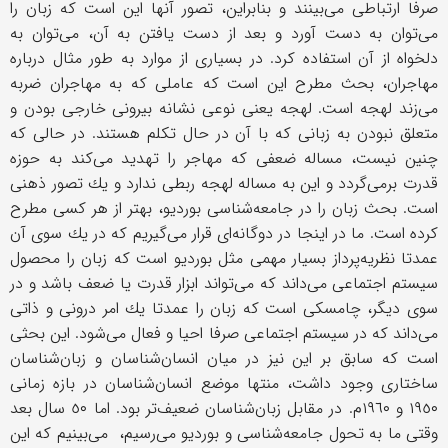
صرفا ارتباطی می‌بینند و بنابراین، تصور آنها این است كه زبان را
می‌توان به دست آورد و بعد از دست یافتن به آن، می‌توان به
دلخواه از آن استفاده كرد. در بسیاری از موارد به طور مثال درباره
مهاجران، بحث مطرح این است كه عاملی كه به مهاجران ضربه
می‌زند لهجه است. لهجه یعنی نوعی نشانه بیرونی خارجی بودن و
متعلق نبودن به زبانی كه با آن در حال تكلم هستند. در حالی كه
چنین نیست، مساله ضعفی كه مهاجر را تهدید می‌كند به حوزه
قدرت برمی‌گردد و این به مساله لهجه ربطی ندارد و یك تصور ذهنی
است. بحث زبان را در جامعه‌شناسی بوردیو، بهتر از هر كسی مطرح
كرده است. ما در اینجا در دوگانه‌ای قرار می‌گیریم كه در یك سوی آن
عمدتا نظریه‌پرداز بسیار مهمی مثل بوردیو است كه زبان را محصول
سیستم اجتماعی می‌داند كه می‌تواند ابزار قدرت یا ضعف باشد و در
سوی دیگر، چامسكی است كه زبان را عمدتا یك امر درونی و ذاتی
می‌داند كه در سیستم اجتماعی صرفا احیا و فعال می‌شود. این بحثی
است كه سابق بر این نیز در میان انسان‌شناسان و زبان‌شناسان
ساختاری وجود داشت، منتها موضع انسان‌شناسان در بازه زمانی
١٩٥٠ و ١٩٦٠م. در مقابل زبان‌شناسان ضعیف‌تر بود. اما ٥٠ سال بعد
وقتی ما به تحول جامعه‌شناسی و بوردیو می‌رسیم، می‌بینیم كه این