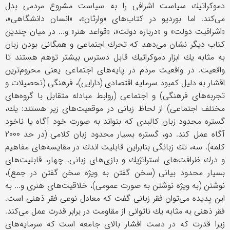
دموكراتیك سیاست اشرافی را به سیاست مشروع مردمی بدل
می‌كند. اما بوردیو در كتاب‌های «وارثان»، «انسان دانشگاهی»،
«اشرافیت دولت» و «درباره دولت»، «قواعد هنر» و... در میان چندین
كتاب دیگر نشان می‌دهد كه تحرك اجتماعی و همگانی بودن زبان
به مثابه یك ابزار دموكراتیك قابل دسترس بیشتر توهم هستند تا
واقعیت. در واقعیت مردم در پایه‌های اجتماعی یعنی محروم‌ترین
اقشار به دلیل كمبود سرمایه اقتصادی (دارایی)، فرهنگی (تحصیلات و
تجربه‌های فرهنگی) و اجتماعی (روابط مبادله متقابل با گروه‌های
مختلف اجتماعی) از لحاظ زبانی در موقعیت‌های زیر هستند: یك،
گستره محدود زبان كالبدی كه بتواند به صورت خود آگاه یا ناخود
آگاه عمل كند. دو، گستره بسیار محدود زبان كلامی (در حد ٢٠٠٠
كلمه). سه، تك زبانگی بنابراین قابلیت اندك در مقایسه‌های مفاهیم
و درك ظرافت‌های استراتژیك و بازی‌های زبانی. چهار، قابلیت‌های
بسیار محدود بیانی (سخن گفتن به ویژه سخن گفتن در جمع)،
نوشتن (به ویژه نوشتن به صورت عمومی)، خلاقیت‌های هنری و... به
این پدیده می‌توان فقر زبانی گفت كه معادل نوعی فقر ذهنی است.
فقر ذهنی به مثابه یك ناتوانی از مقاومت در برابر قدرت عمل می‌كند.
زیرا قدرت كه در دست اقشار بالای جامعه است كه سرمایه‌های