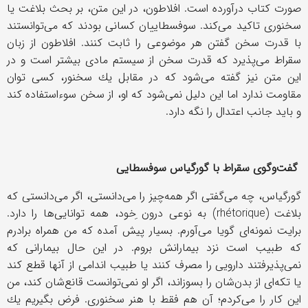
صورت كتاب درآورده است. افلاطون، در این متن، بر بحث بلاغت یا
سخنوری تاكید می‌كند. سوفسطاییان كسانی بودند كه می‌توانستند
با قدرت سخن گفتن هر موضوعی را ثابت كنند. افلاطون از زبان
سقراط می‌پذیرد كه قدرت سخن از سیستم مادی بیشتر است و در
این متن نیز گفته می‌شود كه در مقابل یك سخنور، كسی توان
مقاومت ندارد اما این دلیل نمی‌شود كه او، از سخن سوءاستفاده كند
و باید جانب اعتدال را نگه دارد.
گفت‌وگوی سقراط با گورگیاس سوفسطایی
گورگیاس، چه می‌گفتی اگر همه‌چیز را می‌دانستی، اگر می‌دانستی كه
بلاغت (
rhétorique
) به نوعی درون ِخود، همه توانایی‌ها را دارد.
برایت نمونه‌ای گویا می‌آورم. بسیار پیش آمده كه من همراه برادرم
كه طبیب است نزد بیمارانش بروم. در این حال بیمارانی كه
نمی‌پذیرفتند دارویی را مصرف كنند یا طبیب اندامی از آنها قطع كند
یا تكه‌ای از بدن‌شان را بسوزاند، اگر او نمی‌توانست قانع‌شان كند، من
این كار را می‌كردم؛ آن هم فقط با هنر سخنوری. فرض بگیریم یك