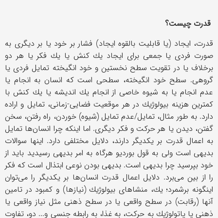
قدرت چیست؟
قدرت، ایجاد (یا قابلیت بالقوه ایجاد) فشار بر خود یا بر دیگری به
صورت فردی یا جمعی برای ایجاد یك كنش یا یك فكر یا هر دو
برخلاف یا در تقویت سطح نخستین و خود انگیخته تمایل فردی یا
گروهی. سطح خود انگیخته، سطحی است كه انسان به انجام یا
عدم انجام یا به شیوه خاصی از انجام یك اندیشه یا یك كنش با
كمترین هزینه بیولوژیك در هر موقعیت فضایی-زمانی، تمایل و اراده
دارد. به طور مثال، تمایل/عدم تمایل (شیوه) خوردن، راه رفتن، سخن
گفتن، دیدن یا هر حركت و فكر دیگری. اما اینكه چرا انسان‌ها تمایل
به اعمال قدرت بر یكدیگر دارند، دلایل مختلفی دارد. اینها سوالات
بدیهی است ولی به قول بوردیو هرگاه به امر بدیهی رسیدید باید از
خود بپرسید چرا بدیهی است. بدیهی بودن نوعی ابتذال است كه فكر
را از بین می‌برد. دلایل اعمال قدرت انسان‌ها بر یكدیگر را می‌توان
اینگونه برشمرد؛ یك، منشاهای بیولوژیك (نیازها) و كمبود در تامین
آنها (رقابت) در سطح واقعی یا در سطح ذهنی مثل نیاز واقعی یا
ذهنی یا پاتولوژیك به حركت، به غذا، به رابطه جنسی و... دو، تفاوت