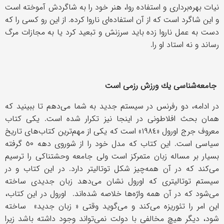
نیات بهره‌برداری و استفاده روا، هنر خود را به شاگردش آموخته است
و این شاگرد است كه از آن استفاده‌ای ناروا كرده. از این رو كسی را كه
دست به عمل ناروا زده باید سرزنش و تبعید كرد یا به مجازات مرگ
رساند و نه استاد او را.
جامعه‌شناسی یك ورزش رزمی است
در ادامه، دو رفرنس در سیستم جدید به شما می‌دهم تا ببینید كه
همان بحث افلاطونی در اینجا نیز تكرار شده است. یكی كتاب
معروف جرج اورول «١٩٨٤» است كه یكی از مهم‌ترین كتاب‌های تاریخ
سیاسی است. این كتاب كه مدل خود را از شوروی دهه ٥٠ گرفته
بسیار بر مساله زبان متمركز است ولی جامعه وحشتناكی را ترسیم
می‌كند كه در آن همه‌چیز شكل توتالیتر دارد. در این كتاب و در
سیستم توتالیتری كه اورول نشان می‌دهد زبان جدیدی ساخته
می‌شود كه در آن همه واژه‌ها خلاصه شده‌اند. اورول در این كتاب،
این امر را تئوریزه می‌كند و می‌گوید وقتی « زبان جدید» ساخته
شود، دیگر هیچ مخالفی با دولت نمی‌تواند وجود داشته باشد زیرا