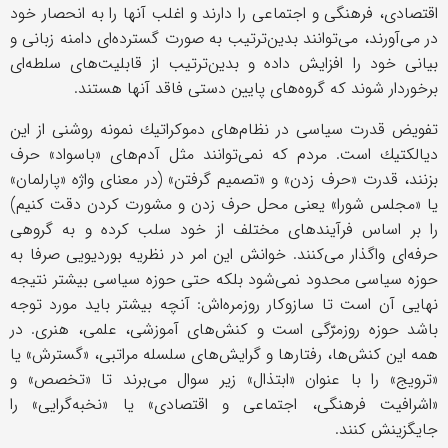
اقتصادی، فرهنگی و اجتماعی را دارند و اغلب آنها را به انحصار خود
در می‌آورند، می‌توانند بدین‌ترتیب به صورت گسترده‌ای دامنه زبانی و
بیانی خود را افزایش داده و بدین‌ترتیب از قابلیت‌های سلطه‌ای
برخوردار شوند كه گروه‌های پایین دستی فاقد آنها هستند.
تفویض قدرت سیاسی در نظام‌های دموكراتیك نمونه روشنی از این
دیالكتیك است. مردم كه نمی‌توانند مثل آدم‌های «باسواد» حرف
بزنند، قدرت «حرف زدن» و «تصمیم گرفتن» (در معنای واژه «پارلمان»
یا «مجلس شورا» یعنی محل حرف زدن و مشورت كردن دقت كنیم)
را بر اساس فرآیندهای مختلف از خود سلب كرده و به گروهی
حرفه‌ای واگذار می‌كنند. خوانش این امر در نظریه بوردیویی صرفا به
حوزه سیاسی محدود نمی‌شود بلكه حتی حوزه سیاسی بیشتر نتیجه
نهایی آن است تا سازوكار روزمره‌اش: آنچه بیشتر باید مورد توجه
باشد حوزه روزمرّگی است و كنش‌های آموزشی، علمی، هنری. در
همه این كنش‌ها، رفتارها و گرایش‌های سلسله مراتبی، «گسترش» یا
«ترویج» را با عنوان «ابتذال» زیر سوال می‌برند تا «تخصص» و
«اشرافیت فرهنگی، اجتماعی و اقتصادی» یا «نخبه‌گرایی» را
جایگزینش كنند.