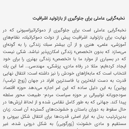
نخبه‌گرایی عاملی برای جلوگیری از بازتولید اشرافیت
نخبه‌گرایی عاملی است برای جلوگیری از دموكراتیزاسیونی كه در
نهایت برای بازتولید اشرافیت پیش از دولت دموكراتیك، نظام‌های
آموزشی، علمی، هنری و از آن بیشتر سبك زندگی را به گونه‌ای
می‌سازد كه بدون «تخصص» زندگی امكان‌پذیر نباشد. شكی نیست
كه در بسیاری از موارد ما با «تخصص» زندگی بهتری را برای خود
ایجاد كرده‌ایم: مثلا در رفاه مادی، پزشكی، مهندسی... اما این یك
انتخاب است كه مابه‌ازاهای خودش را نیز داشته است: انتقال نهایی
قدرت به دست ابله‌ترین یا فاسد‌ترین افراد در جهان (زوج ترامپ/
پوتین) به این دلیل ساده كه این امر اجازه می‌دهد حوزه اقتصاد
سودجویانه نولیبرالی بر حوزه سیاست مردم- طبیعت محور سلطه
پیدا كند. جهانی كه به طور كامل نظامی شده و از لحاظ ارزش‌ها در
حال سقوط به دوران باستان و خشونت‌های گسترده آن است. زبان
بدین‌ترتیب بدل به ابزار اصلی قدرت‌ها برای انتقال شكل بیرونی و
مستقیم و مادی خشونت (زورگویی) به شكل درونی شده، غیر