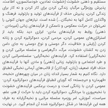
مستقیم و ذهنی خشونت (خشونت نمادین، خودسانسوری، اطاعت،
پذیرش روزمرّگی مرگبار، زندگی كردن برای كار كردن و نه كار برای
زندگی كردن، پذیرش حذف از فرآیندهای تولید و بازتولید فرهنگ و
واگذاری كامل آنها به نخبگان...) شده است. نیازهای جهان كنونی را
نمی‌توان در حركت معكوس و ناممكن از فرآیندهای زبانی (غیرمادی -
ذهنی) روابط به فرآیندهای مادی- ابزاری دید بلكه باید از
استراتژی‌های عمومی كردن، مردمی كردن، دموكراتیزه كردن و زنانه
كردن (زایش و خلاقیت، دگر دوستی و نوع دوستی به جای دامن
زدن به كشتار، خشونت، مرگ، دگرهراسی و سلسله مراتبی كردن و
نخبه‌گرایی) استفاده كرد. فرآیندهای نخبه‌گرایی- سلسله‌مراتبی كردن
و طرد اجتماعی و بازتولید زبانی (ذهنی) و مادی آنها با فرآیندهای
حذف افراد ضعیف (زنان، كودكان) از قالب‌های آرمانی نخبگی انطباق
دارد. نگاه كنیم به شمار بسیار اندك زنان در میان چهره‌های «نخبه»،
«قهرمان» و «برجسته» كه گویای انطباق فرآیندهای دموكراتیزه كردن-
عمومی كردن با زنانگی است و درست برعكس فرآیندهای خشونت
با نخبه‌پروری با مردانگی. دموكراتیزه كردن باید با حركت از هنر، علم،
سیاست، آموزش، امر روزمره سلسله مراتبی و نخبه‌گرایانه به طرف
همه این فرآیندها در شكل دموكراتیزه شده آن انجام گیرد. در نهایت