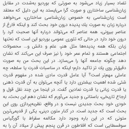
تضاد بسیار زیاد می‌شود به صورتی كه بوردیو به‌شدت در مقابل
زبان‌شناسی ساختاری و صورت گرا می‌ایستد به این دلیل كه معتقد
است زبان‌شناسی به خصوص زبان‌شناسی ساختاری، می‌خواهد
درباره زبان به صورت یك پدیده درون خود بحث كند و اینكه فارغ از
عناصر بیرونی، همه عناصر كه می‌تواند درباره آنها صحبت كرد را
درون خود دارد در حالی كه تئوری عمومی بوردیو این است كه نه‌تنها
زبان بلكه همه پدیده‌ها مثل هنر، علم و دانش و... محصولات
اجتماعی هستند و تمام عمر خود را نیز صرف این می‌كند كه نشان
دهد چگونه جامعه آنها را می‌سازد. در این بحث من به صورت
دقیق‌تر روی یك تز تاكید دارم؛ اینكه در مناسبات قدرت یا سلطه، چه
عاملی مهم‌تر است؟ آیا عامل قدرت مادی شده در مفهوم قدرت
شئی شده اهمیت بیشتری دارد یا آنچه می‌توان به آن قدرت ذهنی
یا قدرت زبانی یا قدرت نمادین گفت. در اینجا من چند نقل قول و
ارجاع تاریخی، باستانی و جدید می‌آورم كه نشان دهم این بحث، به
خودی خود بحث جدیدی نیست و در واقع، نظریه‌پردازی روی این
بحث است كه جدید است. در كنار متون دینی، یكی از قدیمی‌ترین
متونی كه در این باره وجود دارد مكالمه سقراط با گورگیاس
سوفسطایی است كه افلاطون در قرن پنجم پیش از میلاد آن را به