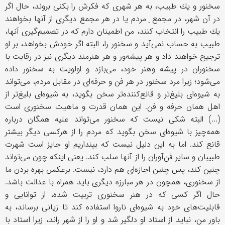
سخنور و یك طبیب، به هر شهری كه فكرش را بكنی بروند، حال اگر
در آن شهر، در مجمع ِ مردم یا در هر مجمع دیگری از آنها بخواهند
یك طبیب را انتخاب كنند، من اطمینان دارم كه در تصمیم‌گیری آنها،
طبیب به حساب نمی‌آید و سخنور را، البته اگر خودش بخواهد، بر او
ترجیح خواهند داد و هر پیشه‌ور و هر هنرمند دیگری نیز در رقابت با
سخنوران در پیشه وهنر خود، می‌بازد و اولویت به سخنور داده
می‌شود؛ زیرا مرد سخنور در هر فن و حرفه‌ای در مقابل مردم، می‌تواند
به شیوه‌ای بلیغ‌تر و قانع‌كننده‌تر سخن بگوید، به شیوه‌ای بلیغ‌تر از
اهل همان حرفه و فن. این همان قدرت و ماهیت سخنوری است
(...) البته شكی نیست كه سخنور می‌تواند علیه همگان درباره
همه‌چیز با شیوه‌ای سخن بگوید كه مردم را از هركسی دیگر بیشتر
قانع كند. اما به این دلیل نیست كه بپنداریم او جایز است شهرت
طبیبان و سایر فن‌آوران را از آنها سلب كند. یعنی اینكه چون می‌تواند
چنین كند، پس چنین اجازه‌ای هم دارد، نیست. برعكس بهره بردن ما
از سخنوری، همچون در هر مبارزه دیگری باید همراه با عدالت باشد.
حال اگر كسی كه در هنر سخنوری تربیت شده، از توانایی و
قابلیت‌های خود به شیوه‌ای ناروا استفاده كند تا زیانی برساند، به
باور من، نباید از استاد او دلگیر شد و او را از شهر راند، زیرا استاد با