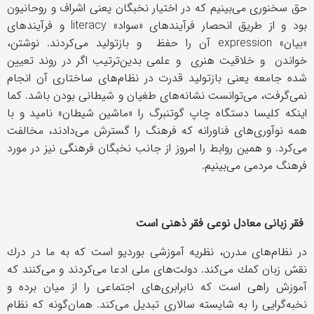
حق سخنوری می‌بینیم كه در اختیار نخبگان یعنی اشراف و روحانیون
بود و از طریق انحصار فرآیندهای «سواد»
literacy
و فرآیندهای
«بیان»
expression
آن را حفظ و بازتولید می‌كردند. نوشتن،
خواندن و خلاقیت هنری و علمی بدین‌ترتیب اگر در روند تعیین
شده جامعه یعنی بازتولید قدرت در نظام‌های ساختاری آن انجام
نمی‌گرفت، می‌توانست نشانه‌های طغیان و شیطانی بودن باشد. كما
اینكه كلیسا دستگاه چاپ گوتنبرگ را «ماشین شیطان» نامید و با
همه نوآوری‌های فناورانه كه فرهنگ را گسترش می‌دادند، مخالفت
می‌كرد. و همین روابط را امروز از جانب نخبگان فرهنگی نیز در مورد
فرهنگ مردمی می‌بینیم.
فقر زبانی معادل نوعی فقر ذهنی است
در نظام‌های مدرن، نظریه آموزشی بوردیو است كه به ما در درك
نقش زبان كمك می‌كند. دولت‌های ملی ادعا می‌كردند و می‌كنند كه
آموزش راهی است كه نابرابری‌های اجتماعی را از میان برده و
نخبه‌گرایی را به شایسته سالاری تبدیل می‌كند. همان‌گونه كه نظام