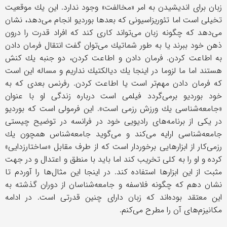
زبان برای اندیشیدن به امر «مخالفت» وجود ندارد. این یك موقعیت
تخیلی است اما تئوریزاسیونی كه بعدها بوردیو انجام می‌دهد، نشان
می‌دهد كه چگونه زبان می‌تواند كاری كند كه افراد قدرت را درون
ذهن خود ببرند یا به‌ طور شماتیك می‌توان گفت انتقال فرمان دادن
به اطاعت كردن. فرمان دادن و اطاعت كردن، دو جنبه یك كنش
هستند اما ما لزوما در اینجا یك دیالكتیك نداریم و مساله این است
كه فرمان دادن مهم‌تر است یا اطاعت كردن. رفرنس بعدی كه به
خود بوردیو برمی‌گردد فیلمی است درباره زندگی او با عنوان
«جامعه‌شناسی یك ورزش رزمی است». این فرمولی است كه بوردیو
در یكی از برنامه‌های رادیویی خود در فرانسه در توضیح چیستی
جامعه‌شناسی ارایه می‌كند و می‌گوید جامعه‌شناس همچون یك
رزمی‌كار از ابزارهایی برخوردار است كه از طرف مقابل «ساختارزدایی»
كرده و او را به كلی تخریب كند اما باید با منطق و اعتدال و در جهت
مثبت از این ابزارها استفاده كند. در اینجا این مثال‌ها را آوردم تا
نشان دهم كه چگونه فلاسفه و جامعه‌شناسان از دوران گذشته به
این معتقد بوده‌اند كه زبان دارای چنین قدرتی است. در ادامه
مكانیزم‌های آن را مطرح می‌كنم.