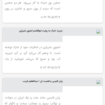
جشن روزِ خرداد به کار می‌رود. هر دو جشنی
است که مردم از روی سرور و شادی، بر روی
یکدیگر آب می‌پاشند.
1405/4/9 ۱۰:۲۶
جزیره خارک به روایت ابوالقاسم انجوی شیرازی
انجوی شیرازی در خاطرات خود از خارک نوشته
است: تا چشم کار می‌کرد گرد بر گرد جزیره،
آب بود و صبح که می‌شد خورشید از یک
سمت آب بیرون می‌آمد و غروب، در طرف
1405/1/17 ۱۲:۰۳
روبه‌رو توی آب فرو می‌رفت. تا آنجا که در افق
زمین به آسمان می‌چسبید آبی می‌زد. غیر از
زبان فارسی و اهمیت آن / عبدالعظیم قریب
آب هیچ چیز نبود و غیر از دریا هیچ چیز به
چشم نمی‌خورد.
زبان فارسی مانند ملت و نژاد ایران در حوادث
و نوائب بسیار و مصائب سخت و ناگوار که