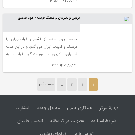
1404/6/30 ۱۰:۵۶
از دنیا رفت.
ایرانیان و تأثیرشان بر فرهنگ فرانسه / جواد حدیدی
حدود چهار سده از آشنایی فرانسویان با
فرهنگ و ادبیات ایران می گذرد و در این مدت
شاعران، ادیبان و نویسندگان فرانسه به
مناسبت های مختلف و از وجوه گوناگون با
1404/6/29 ۱۱:۱۴
بزرگان شعر و ادب ایران و آثارشان مواجه شده
اند و از آنها تأثیر پذیرفته اند
1
2
3
...
صفحه آخر
دربارۀ مرکز
همکاری علمی
مداخل جدید
انتشارات
شرایط استفاده
عضویت در کتابخانه
انجمن حامیان
تماس با ما
تارنمای پیشین