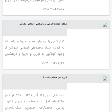
معنی آن فدای موسیقی خوش‌آهنگ و دلاویز
الفاظ شده است.
1404/10/7 ۰۷:۱۲
مبادی هویت ایرانی / محمدعلی اسلامی ندوشن
کمتر کسی را در دوران معاصر می شود یافت که
به اندازه استاد محمدعلی اسلامی ندوشن از
وجوه گوناگون به ایران و تاریخ و فرهنگش
پرداخته باشد و همواره دغدغه آن را داشته
1404/9/29 ۰۹:۲۸
باشد. نوشتار زیر با محوریت هویت ایرانی،
ضمن شناسایی عناصر اصلی این هویت،
ادبیات در مخاطره است!
توانمندی ها، ضعفها و خطرها را بازگو می کند و
البته راه چاره را نیز نشان می دهد.
محمدتقی بهار (۱۸ آذر ۱۲۶۵ ـ ۱۳۳۰ش) در
خانواده‌ای اهل ادب چشم به جهان گشود.
پدرش محمدکاظم صبوری، ملک‌الشعرای