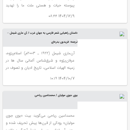
پیوسته حیات و هستی ملت ما را تهدید
میکرده هرچند دچار تحول و دگرگونی فراوان
1404/12/9 ۰۸:۴۴
گردیده است ولی خوشبختانه براثر غیرت و
شهامت و حمیت و همت مردم این کشور
داستان راهیابی شعر فارسی به جهان غرب / آن ماری شیمل –
باشکوه و فر و بزرگان و دانشمندانش پایدار و
استوار مانده و راه زوال زیادی نپیموده است
ترجمه: فریدون بدره‌‏ای
آن‌ماری شیمل (۱۹۲۲ ـ ۲۰۰۳م) اسلام‌پژوه،
عرفان‌پژوه و شرق‌شناس آلمانی سال ها در
زمینه الهیات اسلامی، تاریخ ادیان و تصوف در
دانشگاه‌های آلمان، ترکیه و آمریکا تدریس کرد.
1404/10/7 ۱۰:۱۹
وی بر آن بود تصویری که اروپای قرون وسطی
از اسلام و مسلمانان ارائه داده، مخدوش است
بوی جوی مولیان / محمدامین ریاحی
و خود کوشید تا حدی آن را تعدیل کند. او آثار
متعددی در زمینه الهیات، عرفان و فرهنگ
اسلامی تألیف کرد.
محمدامین ریاحی می‌گوید: بیت «بوی جوی
مولیان» رودکی از قرن‌ها پیش تحریف شده و