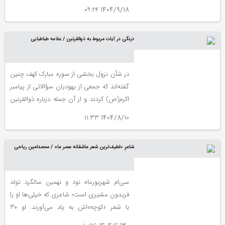
آستان قدس رضوی بود و زمینه رشد استعداد
1404/9/18 ۰۹:۲۴
شعری و ادبی فرزند را فراهم کرد. بهار از جوانی،
با جریان‌های فکری نو و آرمان‌های
درنگی در آیات مربوط به ذوالقرنین / علامه طباطبایی
آزادیخواهانه آشنا شد. روح عدالت‌طلب و
علاقه شدید به اصلاح جامعه، او را به مطالعه
آثار روشنفکران داخلی و خارجی واداشت و
در شأن نزول بخشی از سوره مبارک کهف چنین
همین زمینه ساز ورودش به عرصه روزنامه‌نگاری
گفته‌اند که جمعی از یهودیان سؤالاتی از پیامبر
و فعالیت‌های سیاسی شد.
اکرم(ص) کردند و از آن جمله درباره ذوالقرنین
پرسیدند که آیاتی نازل شد که محور بحث
1404/8/10 ۱۱:۳۳
نوشتار زیر است.
شاعرِ «لطیف‌ترین شعر عاشقانه عصر ما» / محمدامین ریاحی
سی‌ام شهریورماه نود و نهمین سالگرد تولد
فریدون مشیری است؛ شاعری که خیلی‌ها او را
با شعر «کوچه‌»اش به یاد می‌آورند. او ۳۰
شهریور سال ۱۳۰۵ به دنیا آمد و در سال ۱۳۷۹