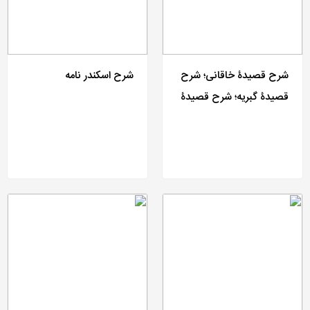
شرح قصیدۀ خاقانی؛ شرح
شرح اسکندر نامه
قصیدۀ گبریه؛ شرح قصیدۀ
حبسیۀ خاقانی