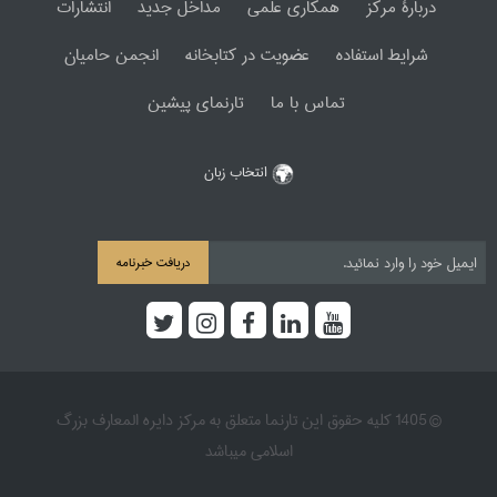
دربارۀ مرکز
همکاری علمی
مداخل جدید
انتشارات
شرایط استفاده
عضویت در کتابخانه
انجمن حامیان
تماس با ما
تارنمای پیشین
انتخاب زبان
دریافت خبرنامه
© 1405 کلیه حقوق این تارنما متعلق به مرکز دایره المعارف بزرگ
اسلامی میباشد