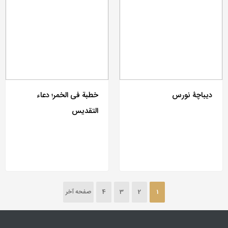
دیباچۀ نورس
خطبة فی الخمر؛ دعاء
التقدیس
1
2
3
4
صفحه آخر