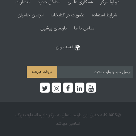
دربارۀ مرکز
همکاری علمی
مداخل جدید
انتشارات
شرایط استفاده
عضویت در کتابخانه
انجمن حامیان
تماس با ما
تارنمای پیشین
انتخاب زبان
دریافت خبرنامه
© 1405 کلیه حقوق این تارنما متعلق به مرکز دایره المعارف بزرگ
اسلامی میباشد