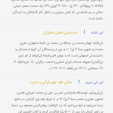
(۵۷۵-۲ ربیع‌الآخر ۶۹۰ ق/ ۱۱۸۰-۴ آوریل ۱۲۹۱ م)، محدث معمر حنبلی
ساکن در بیت‌المقدس که نقش بسزایی در انتقال آثار گذشتگان به آیندگان
داشته است.
|
محمدعلی لسانی فشارکی
ابن اشته
اِبْنِ‌اَشْته، ابوبکر محمد بن عبدالله بن محمد بن اشتۀ اصفهانی، مقری،
محدث و نحوی سدۀ ۴ ق/ ۱۰ م. وی از برجستگان آن گروه از محدثان و
دانشمندان اصفهانی است که با عنوان «ابن‌اشته» (برگرفته از نام نیای
بزرگشان) معروف شده‌اند (برای اسامی و انساب دیگران، نک‍ : ابن‌ماکولا، ۱/
۹۱؛ سمعانی، ۱/ ۱۶۱؛ ابن‌نقطه، ۱/ ۲۱-۲۲؛ ذ...
|
بخش فقه، علوم قرآنی و حدیث
ابن ابی مریم
اِبْنِ‌اَبی‌مَرْیَم، ابوعبدالله فخرالدین نصر بن علی بن محمد شیرازی فارسی
فسوی، مقری و مفسر سدۀ ۶ ق/ ۱۲ م. از تاریخ تولد وی گزارشی در منابع
دیده نمی‌شود و تنها می‌دانیم که نزد تاج‌القراء برهان‌الدین محمود بن حمزة
بن نصر کرمانی (د پس از ۵۰۰ ق) شاگردی کرده، و کتاب التیسیر فی