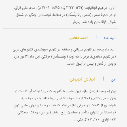
آبای، ابراهیم قونانبایف (۱۲۶۱-۱۳۲۲ ق/ ۱۸۴۵-۱۹۰۴ م)، شاعر ملی قزاق.
او در ناحیۀ سِمی (سمی پالاتینْسْک) در منطقۀ کوهستانی چنگیز در شمال
شرقی قزاقستان زاده شد. پدرش
|
احمد تفضلی
آب، ماه
آب، ماه پنجم در تقویم سریانی و هشتم در تقویم خورشیدی کشورهای عربی
(در تقویم میلادی)، برابر با ماه اوتِ (اوغُسطُس) فرنگی. این ماه ۳۱ روز دارد
و پس از تَموز و پیش از اَیْلول است.
|
آذرتاش آذرنوش
ابن
اِبْن (= پسر، فرزند)، واژۀ كهن سامی. هنگام بحث دربارۀ اینكه آیا كلمات در
زبان سامی‌ ابتدایی اصلاً از سه حرف تشكیل می‌شده‌اند یا دو حرف، به
شواهدی از كلمات دو حرفی نیاز می‌افتد كه باید در همۀ زبانهای سامی‌ كهن
(و احیاناً در زبانهای متأخر و معاصر) رایج باشند (در این باره نک‍ : مسكاتی،
۷۲؛ اولری، ۱۷۶, ۱۷۷). یكی ...