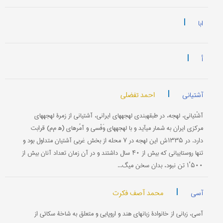
|
ابا
|
أ
|
احمد تفضلی
آشتیانی
آشْتیانی، لهجه، در طبقه‎بندی لهجه‎های ایرانی، آشتیانی از زمرۀ لهجه‎های
مرکزی ایران به شمار می‎آید و با لهجه‎های وَفْسی و آمُره‎ای (ه‍ م‌م) قرابت
دارد. در ۱۳۳۵ش این لهجه در ۷ محله از بخش غربی آشتیان متداول بود و
تنها روستاییانی که بیش از ۴۰ سال داشتند و در آن زمان تعداد آنان بیش از
۵۰۰‘۱ تن نبود، بدان سخن می‎گ...
|
محمد آصف فکرت
آسی
آسی، زبانی از خانوادۀ زبانهای هند و اروپایی و متعلق به شاخۀ سکائی از