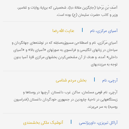
آصَفِ بْنِ ‎بَرْخیا (جایگزین مقالۀ دبا)، شخصیتی که برپایۀ روایات و تفاسیر،
وزیر و کاتب حضرت سلیمان (ع) بوده است.
|
عنایت الله رضا
آسیای مرکزی، نام
آسیایِ مَرْکَزی، نام و اصطلاحی مسبوق‌به‌سابقه که در نوشته‌های جهانگردان و
سیاحان در زبانهای انگلیسی و فرانسوی به صورتهای «آسیای بالا» و «آسیای
داخلی» آمده، و هدف از آن مشخص‌کردن بخشهای مرکزی قارۀ آسیا بدون
توجه به مرزبندیهای
|
بخش مردم شناسی
آرچی، نام
آرْچی، نام قومی مسلمان، ساکن غرب داغستان. آرچیها در روستاها و
زیستگاههایی در ناحیۀ چارودین در جمهوری خودگردان داغستان (فدراسیون
روسیه) به سر می‌برند.
|
آنوشیک ملکی بخشمندی
آراکل تبریزی، داوریژتسی