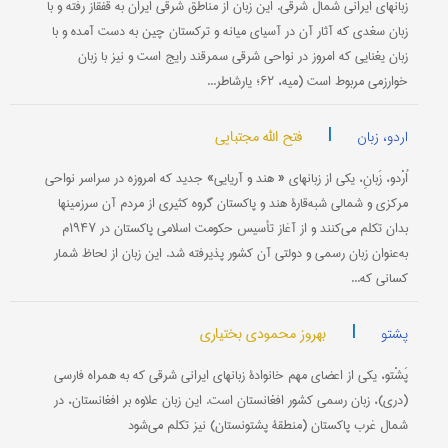
زبانهای ایرانی شمال شرقی. این زبان از مناطق شرقی ایران به قفقاز رفته و با
زبان سغدی که آثار آن در آسیای میانه و ترکستان چین به دست آمده و با
زبان یغنایی که امروز در نواحی شرقی سمرقند رایج است و نیز با زبان
خوارزمی مربوط است (میه، ۶۲؛ یارشاطر...
|
فتح الله مجتبایی
اردو، زبان
اُرْدو، زَبانِ، یكی از زبانهای‌ « هند و آریایی‌» جدید كه‌ امروزه‌ در سراسر نواحی
مركزی‌ و شمالی‌ شبه‌قارۀ هند و پاكستان‌ گروه كثیری‌ از مردم‌ آن سرزمینها
بدان‌ تكلم‌ می‌كنند و از آغاز تأسیس‌ حكومت‌ اسلامی پاكستان‌ در ۱۹۴۷م‌
به‌عنوان‌ زبان‌ رسمی‌ و دولتی آن‌ كشور پذیرفته‌ شد. این‌ زبان‌ از لحاظ شمار
كسانی‌ كه‌...
|
بهروز محمودی بختیاری
پشتو
پَشْتو، یكی‌ از اعضای‌ مهم‌ خانوادۀ زبانهای‌ ایرانی‌ شرقی‌ كه‌ به‌ همراه‌ فارسی‌
(دری‌)، زبان‌ رسمی‌ كشور افغانستان‌ است‌. این‌ زبان‌ علاوه‌ بر افغانستان‌، در
شمال‌ غرب‌ پاكستان‌ (منطقۀ پشتونستان‌) نیز تكلم‌ می‌شود