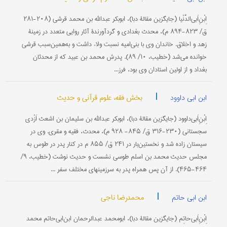
اِبْنِ‌اَبی‌الدُّنْیا (جایگزین مقالۀ دبا)، ابوبکر عبدالله بن محمد قرشی (۲۰۸-۲۸۱
ق/ ۸۲۳-۸۹۴ م)، محدث بغدادی و گردآورندۀ آثار روایی متعدد در زمینۀ
زهد و اخلاق. خاندان وی با بنی‌امیه نسبت ولاء داشت و به‌همین‌سبب قرشی
خوانده می‌شد (خطیب، ۱۰/ ۸۹). پدرش محمد بن عبید که از محدثان
بغداد و از اولین استادان وی بود، فرز...
|
بخش فقه، علوم قرآنی و حدیث
ابن ابی داوود
اِبْنِ‌اَبی‌داوود (جایگزین مقالۀ دبا)، ابوبکر عبدالله بن سلیمان بن اشعث اَزْدی
سجستانی (۲۳۰-۳۱۶ ق/ ۸۴۵- ۹۲۸ م)، محدث، فقیه و مقری. وی در
سیستان زاده شد و نخستین‌بار در ۲۴۱ ق/ ۸۵۵ م در کنار پدر در طوس به
مجلس حدیث محمد بن اسلم طوسی نشست و حدیث نوشت (خطیب، ۹/
۴۶۴-۴۶۵). از آن پس همراه پدر به سرزمینهای مختلف سفر ...
|
محمدرضا ناجی
ابن ابی حاتم
اِبْنِ‌اَبی‌حاتِم (جایگزین مقالۀ دبا)، ابومحمد عبدالرحمان ابن‌ابی‌حاتم محمد