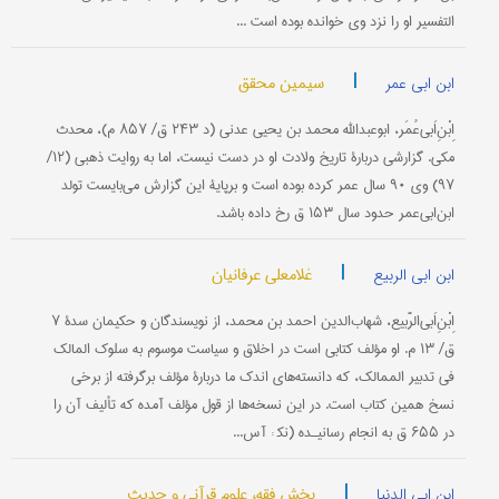
التفسیر او را نزد وی خوانده بوده است ...
|
سیمین محقق
ابن ابی عمر
اِبْنِ‌اَبی‌عُمَر، ابو‌عبدالله محمد بن یحیى عدنی (د ۲۴۳ ‌ق/ ۸۵۷ م)، محدث
مکی. گزارشی دربارۀ تاریخ ولادت او در دست نیست، اما به روایت ذهبی (۱۲/
۹۷) وی ۹۰ سال عمر کرده بوده است و بر‌پایۀ این گزارش می‌بایست تولد
ابن‌ابی‌عمر حدود سال ۱۵۳ ق رخ داده باشد.
|
غلامعلی عرفانیان
ابن ابی الربیع
اِبْنِ‌اَبی‌الرَّبیع، شهاب‌الدین احمد بن محمد، از نویسندگان و حکیمان سدۀ ۷
ق/ ۱۳ م. او مؤلف کتابی است در اخلاق و سیاست موسوم به سلوک المالک
فی تدبیر الممالک، که دانسته‌های اندک ما دربارۀ مؤلف برگرفته از برخی
نسخ همین کتاب است. در این نسخه‌ها از قول مؤلف آمده که تألیف آن را
در ۶۵۵ ق به انجام رسانیـده (نک‍ : آس...
|
بخش فقه، علوم قرآنی و حدیث
ابن ابی الدنیا