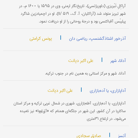
آراکِلِ تَبْریزی (داوریژتسی)، تاریخ‌نگار ارمنی. وی در ۱۵۹۵ یا ۱۶۰۰ م، در
شهر تبریز متولد شد (آراکلیان، آ. گ.، II/ ۵۱۹). او در اچمیادزین شاگرد
پیلیبُس آقباکتسی بود و درجۀ روحانی را از او دریافت نمود.
|
یونس کرامتی
آذرخور اشتاذگشنسپ، ریاضی دان
|
علی اکبر دیانت
آدانا، شهر
آدانا، شهر و مرکز استانی به همین نام در جنوب ترکیه.
|
علی اکبر دیانت
آداپازاری، یا آده‌بازاری
آداپازاری، یا آده‌بازاری، آطه‌بازاری، شهری در شمال غربی ترکیه و مرکز استان
ساکاریا در آن کشور. این شهر در جلگه‌ای همنام که «آق‌اووا» نیز نامیده
می‌شود، در ارتفاع ۳۱متری
|
صادق سجادی
آتسز