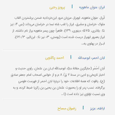
|
پرویز رجبی
ابراز، عنوان ماهویه
اَبْراز، عنوان ماهویه، ابوبراز، مرزبان مرو. ابن‌خردادبه ضمن برشمردن القاب
ملوک خراسان و مشرق، ابراز را لقب شاه نسا در خراسان می‌داند (ص ۴؛ نیز
نک‍ : بلاذری، ۵۷۵؛ دینوری، ۱۳۹). ظاهراً چون پسر ماهویه براز نام داشته، از
ابراز به‌مرور ابوبراز درست شده است (یوستی، ۳؛ نیز نک‍ : ابن‌اثیر، ۳/ ۱۲۱).
ابـراز در پهلوی به...
|
احمد پاکتچی
ابان احمر، ابوعبدالله
اَبانِ اَحْمَر (جایگزین مقالۀ دبا)، ابوعبدالله ابـان بن عثمان، راوی حدیث و
اخبار تاریخی و ادبی در سدۀ ۲‌ ق/ ۸‌ م و از خواص اصحاب امام جعفر صادق
(ع). یاقوت که همۀ اطلاعات خود را دربارۀ ابان احمر از فهرست‌ طوسی
برگرفته، نسب پدر او را به‌‌صورت عثمان بن یحیی بن زکریا ضبط‌ کرده، و به‌
وی نسبت لؤلؤی نیز داده است (۱...
|
رضوان مساح
اباظه، عزیز