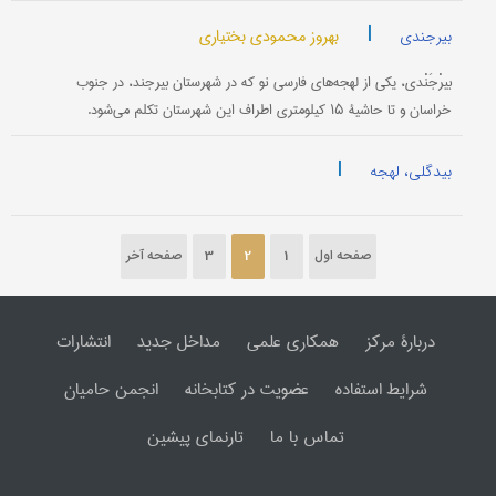
|
بهروز محمودی بختیاری
بیرجندی
بیرْجَنْدی‌، یكی‌ از لهجه‌های‌ فارسی‌ نو كه‌ در شهرستان‌ بیرجند، در جنوب‌
خراسان‌ و تا حاشیۀ ۱۵ كیلومتری‌ اطراف‌ این‌ شهرستان‌ تكلم‌ می‌شود.
|
بیدگلی، لهجه
صفحه اول
1
2
3
صفحه آخر
دربارۀ مرکز
همکاری علمی
مداخل جدید
انتشارات
شرایط استفاده
عضویت در کتابخانه
انجمن حامیان
تماس با ما
تارنمای پیشین