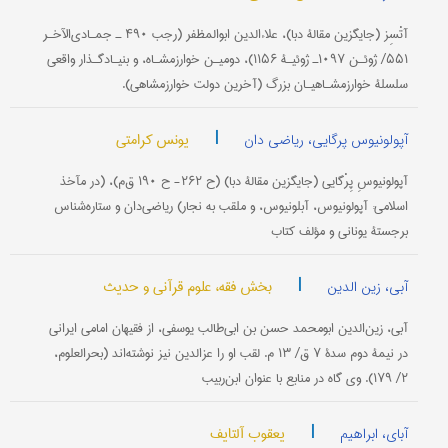
آتْسِز (جایگزین مقالۀ دبا)، علاءالدين ابوالمظفر (رجب ۴۹۰ ـ جمـادی‌الآخـر
۵۵۱/ ژوئـن ۱۰۹۷ـ ژوئیـۀ ۱۱۵۶)، دومیـن خوارزمشـاه، و بنیـادگـذار واقعی
سلسلۀ خوارزمشـاهیـان بزرگ (آخرین دولت خوارزمشاهی).
|
یونس کرامتی
آپولونیوس پرگایی، ریاضی دان
آپولونیوسِ پِرْگایی (جایگزین مقالۀ دبا) (ح ۲۶۲- ح ۱۹۰ ق‌م)، (در مآخذ
اسلامی: آپولونیوس، آبلونیوس، و ملقب به نجار) ریاضی‌دان و ستاره‌شناس
برجستۀ یونانی و مؤلف کتاب
|
بخش فقه، علوم قرآنی و حدیث
آبی، زین الدین
آبی، زین‌الدین ابومحمد حسن بن ابی‌طالب یوسفی، از فقیهان امامی ایرانی
در نیمۀ دوم سدۀ ۷ ق/ ۱۳ م. لقب او را عزالدین نیز نوشته‌اند (بحرالعلوم،
۲/ ۱۷۹). وی گاه در منابع با عنوان ابن‌ربیب
|
یعقوب آلتایف
آبای، ابراهیم