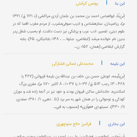
|
یونس کرامتی
ابن بنا
اِبْنِ‌بَنّا، ابوالعباس احمد بن محمد بن عثمان اَزدی مراکشی (د ۷۲۱ ق/ ۱۳۲۱
م)، ریاضی‎دان، ستاره‎شناس و ادیب صوفی‌مشرب، از مردم مغرب اقصا که در
علوم دینی، تفسیر، ادب عرب و پزشکی نیز دست داشت. او به‌سبب شغل پدر
بدین نام خوانده می‎شد (ابن‎قاضی، جذوة ... ، ۱۴۸؛ بابا‎تنبکتی، ۶۵). بنا‌به
گزارش ابن‎قاضی (همان، ۱۵۲؛ ن...
|
محمدعلی لسانی فشارکی
ابن بلیمه
اِبْنِ‌بَلّیمه، ابو‌علی حسن بن خلف بن عبدالله بن بلیمۀ قیروانی (۴۲۷ یا
۴۲۸- ۱۳ رجب ۵۱۴ ق/ ۱۰۳۶ یا ۱۰۳۷- ۸ اکتبر ۱۱۲۰ م)، مقری بزرگ
اسکندریه. خاندانش ساکن قیروان بودند و خود نیز در آنجا زاده شد و دوران
کودکی و نوجوانی را در همان شهر به سر برد (نک‍ : ذهبی، ۱/ ۳۸۰؛ صفدی،
۱۱/ ۴۳۰). نسبتهـای «هوّاری» (منسوب به قبی...
|
فرامرز حاج منوچهری
ابن بخاری
اِبْنِ‌بُخاری، ابو‌الحسن فخر‌الدین علی بن احمد بن عبد‌الواحد سعدی صالحی