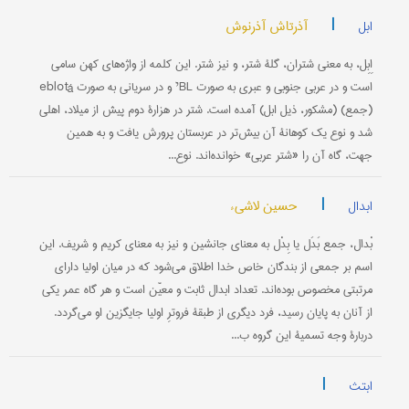
|
آذرتاش آذرنوش
ابل
اِبِل، به معنی شتران، گلۀ شتر، و نیز شتر. این كلمه از واژه‌های كهن سامی
‌است و در عربی جنوبی و عبری به صورت BLי و در سریانی به صورت eblotá
(جمع) (مشكور، ذیل ابل) آمده است. شتر در هزارۀ دوم پیش از میلاد، اهلی
شد و نوع یك كوهانۀ آن بیش‌تر در عربستان پرورش یافت و به همین
جهت، گاه آن را «شتر عربی» خوانده‌اند. نوع...
|
حسین لاشیء
ابدال
بْدال، جمع بَدَل یا بِدْل به معنای جانشین و نیز به معنای کریم و شریف. این
اسم بر جمعی از بندگان خاص خدا اطلاق می‌شود که در میان اولیا دارای
مرتبتی مخصوص بوده‌اند. تعداد ابدال ثابت و معیّن است و هر گاه عمر یکی
از آنان به پایان رسید، فرد دیگری از طبقۀ فروترِ اولیا جایگزین او می‌گردد.
دربارۀ وجه تسمیۀ این گروه ب...
|
ابتث