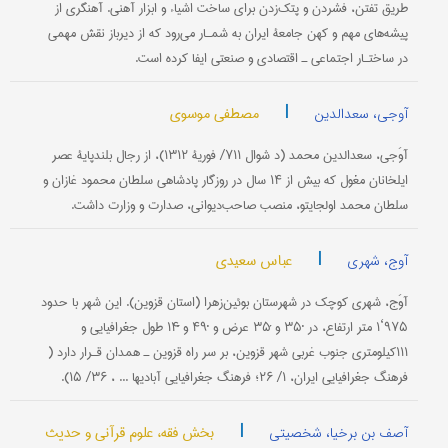
طریق تفتن، فشردن و پتک‌زدن برای ساخت اشیاء و ابزار آهنی. آهنگری از
پیشه‌های مهم و کهن جامعۀ ایران به شمـار می‌رود که از دیرباز نقش مهمی
در ساختـار اجتماعی ـ اقتصادی و صنعتی ایفا کرده است.
|
مصطفی موسوی
آوجی، سعدالدین
آوَجی، سعدالدین محمد (د شوال ۷۱۱/ فوریۀ ۱۳۱۲)، از رجال بلندپایۀ عصر
ایلخانان مغول که بیش از ۱۴ سال در روزگار پادشاهی سلطان محمود غازان و
سلطان محمد اولجایتو، منصب صاحب‌دیوانی، صدارت و وزارت داشت.
|
عباس سعیدی
آوج، شهری
آوَج، شهری کوچک در شهرستان بوئین‌زهرا (استان قزوین). این شهر با حدود
۹۷۵‘۱ متر ارتفاع، در ˚۳۵ و ́۳۵ عرض و ˚۴۹ و ́́۱۴ طول جغرافیایی و
۱۱۱کیلومتری جنوب غربی شهر قزوین، بر سر راه قزوین ـ همدان قـرار دارد (
‌فرهنگ جغرافیایی ایران، ۱/ ۲۶؛ فرهنگ جغرافیایی آبادیها ... ، ۳۶/ ۱۵).
|
بخش فقه، علوم قرآنی و حدیث
آصف بن برخیا، شخصیتی