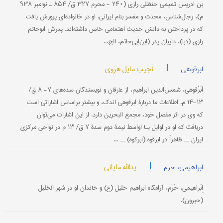
بن ادریس تمیمی حنظلی رازی (۲۴۰ - محرم ۳۲۷ ق/ ۸۵۴ ـ نوامبر ۹۳۸
م)، رجال‌شناس، محدث و مفسر بنام ایرانی. او در خانواده‌ای پرورش یافت
که در پرداختن به دانش حدیث اهتمامی خاص داشته‌اند. پدرش ابوحاتم
رازی (دبا)، داییان پدر (ابن‌ابی‌حاتم، الج...
|
نجیب مایل هروی
ابرقوهی
اَبَرْقوهی، شمس‌الدین ابراهیم، از عارفان و نویسندگان سده‌های ۷- ۸ ق/
۱۳-۱۴ م. اطلاعات ما دربارۀ ابرقوهی اندک، و بیشتر بر‌اساس اشاراتی است
که وی در اثر مفصل خود، مجمع البحرین دارد. از این اشارات می‌توان
دریافت که او در اوایل یـا اواسط نیمۀ دوم سدۀ ۷ ق/ ۱۳ م در نواحی مرکزی
ایران ــ ظاهراً در ابرقوه (ابرکوه) ــ ...
|
یدالله مایانی
ابراهیمی، حرم
اِبْراهیمی، حَرَم، آرامگاه ابراهیم خلیل (ع) و خاندان او در شهر الخلیل
(حبرون).