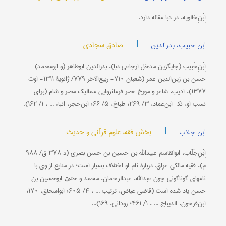
اِبْنِ‌خالویه، در دبا مقاله دارد.
|
صادق سجادی
ابن حبیب، بدرالدین
اِبْنِ‌حَبیب (جایگزین مدخل ارجاعی دبا)، بدرالدین ابوطاهر (و ابومحمد)
حسن بن زین‌الدین عمر (شعبان ۷۱۰- ربیع‌الآخر ۷۷۹/ ژانویۀ ۱۳۱۱- اوت
۱۳۷۷)، ادیب، شاعر و مورخ عصر فرمانروایی ممالیک مصر و شام (برای
نسب او، نک‍ : ابن‌عماد، ۳/ ۲۶۹؛ طباخ، ۵/ ۶۶؛ ابن‌حجر، انباء ... ، ۱/ ۱۶۲).
|
بخش فقه، علوم قرآنی و حدیث
ابن جلاب
اِبْنِ‌جَلّاب، ابوالقاسم عبیدالله بن حسین بن حسن بصری (د ۳۷۸ ق/ ۹۸۸
م)، فقیه مالکی عراق. دربارۀ نام او اختلاف بسیار است؛ در منابع از وی با
نامهای گوناگونی چون عبدالله، عبدالرحمان، محمد و حتێ ابوحسین بن
حسن یاد شده است (قاضی عیاض، ترتیب ... ، ۴/ ۶۰۵؛ ابواسحاق، ۱۷۰؛
ابن‌فرحون، الدیباج ... ، ۱/ ۴۶۱؛ رودانی، ۱۶۹)...