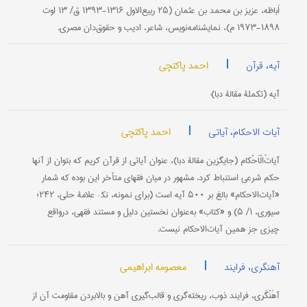
اَباظه، عزیز بن محمد بن عثمان (۲۵ ربیع‌الاول ۱۳۱۶-۱۳۹۳ ق/ ۱۳ اوت
۱۸۹۸-۱۹۷۳ م)، نمایشنامه‌نویس، شاعر، ادیب و حقوق‌دان مصری.
|
احمد پاکتچی
آیه، قرآن
آيه (تکملۀ مقالۀ دبا):
|
احمد پاکتچی
آیات الاحکام، آیاتی
آیاتُ‌الْاَحْکام (جایگزین مقالۀ دبا)، عنوان آیاتی از قرآن کریم که بتوان از آنها
حکم شرعی استنباط کرد. مشهور در میان فقهای متأخر این بوده که شمار
«آیات‌الاحکام» بالغ بر ۵۰۰ آیه است (برای نمونه، نک‍ : علامۀ حلی، ۲۴۲؛
سیوری، ۱/ ۵) و «کتاب» به‌عنوان نخستین دلیل و مستند فقهی، درواقع
چیزی جز همین آیات‌الاحکام نیست.
|
معصومه ابراهیمی
آهنگری، فرایند
آهَنْگَری، فرایند ذوب، ریخته‌گری و قالب‌گیری آهن و بالابردن مقاومت آن از