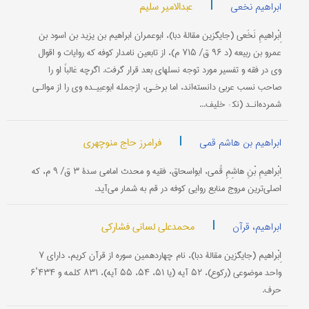
|
عبدالامیر سلیم
ابراهیم نخعی
اِبْراهیمِ نَخَعی (جایگزین مقالۀ دبا)، ابو‌عمران ابراهیم بن یزید بن اسود بن
عمرو بن ربیعه (د ۹۶ ق/ ۷۱۵ م)، از تابعین نامدار کوفه که روایات و اقوال
وی در فقه و تفسیر مورد توجه نسلهای بعد قرار گرفت. اگر‌چه غالباً او را
صاحب نسب عربی دانسته‌اند، اما برخـی، از‌جمله ابوعبیـده وی را از موالـی
شمرده‌انـد (نک‍ : خلیف...
|
فرامرز حاج منوچهری
ابراهیم بن هاشم قمی
اِبْراهیمِ بْنِ هاشِمِ قُمی، ابواسحاق، فقیه و محدث امامی سدۀ ۳ ق/ ۹ م، که
اصلی‌ترین مروج منابع روایی کوفه در قم به شمار می‌آید.
|
محمدعلی لسانی فشارکی
ابراهیم، قرآن
اِبْراهیم (جایگزین مقالۀ دبا)، نام چهاردهمین سوره از قرآن کریم، دارای ۷
واحد موضوعی (رکوع)، ۵۲ آیه (یا ۵۱، ۵۴، ۵۵ آیه)، ۸۳۱ کلمه و ۴۳۴‘۶
حرف.