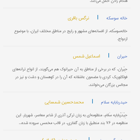
هنگام زادن حمل می‌کند.
|
نرگس باقری
خاله سوسکه
خاله‌سوسْکه، از افسانه‌های مشهور و رایج در مناطق مختلف ایران، با موضوع
ازدواج.
|
اسماعیل شمس
حیران
حِیْران، که در برخی از مناطق به آن حیرانوک هم می‌گویند، از انواع ترانه‌های
فولکلوریک کردی با مضمون عاشقانه که آن را در کوهستان و دشت و نیز در
مجالس بزرگان می‌خوانند.
|
محمدحسین شمسایی
حیدربابایه سلام
حِیْدَرْبابایه سَلام، منظومه‌ای به زبان ترکی آذری از شاعر معاصر، شهریار. این
منظومه در ۷۶ بند منطبق با زبان گفتاری، در قالب مخمس سروده شده...
|