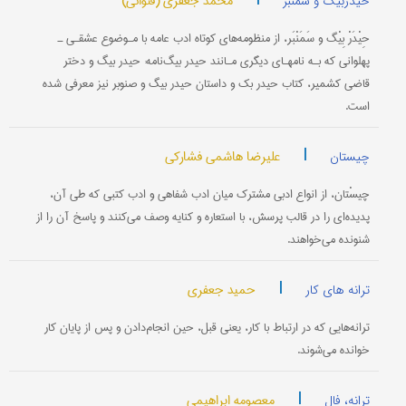
محمد جعفری (قنواتی)
حیدربیگ و سمنبر
حِیْدَرْ بِیْگ و سَمَنْبَر، از منظومه‌های کوتاه ادب عامه با مـوضوع عشقـی ـ
پهلوانی که بـه نامهـای دیگری مـانند حیدر ‌بیگ‌نامه: حیدر بیگ و دختر
قاضی کشمیر، کتاب حیدر بک و داستان حیدر بیگ و صنوبر نیز معرفی شده
است.
|
علیرضا هاشمی فشارکی
چیستان
چیسْتان، از انواع ادبی مشترک میان ادب شفاهی و ادب کتبی که طی آن،
پدیده‌ای را در قالب پرسش، با استعاره و کنایه وصف می‌کنند و پاسخ آن را از
شنونده می‌خواهند.
|
حمید جعفری
ترانه های کار
ترانه‌هایی که در ارتباط با کار، یعنی قبل، حین انجام‌دادن و پس از پایان کار
خوانده می‌شوند.
|
معصومه ابراهیمی
ترانه، فال