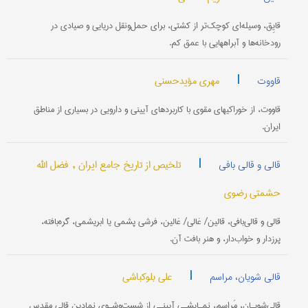
قایِق، وسیله‌ای کوچک‌تر از کشتی، برای حمل‌ونقل دریایی و صیادی در
رودخانه‌ها و آبراههایی با عمق کم.
|
مهری مؤیدحسنی
قاووت
قاووت، از خوراکیهای مقوی با کاربردهای آیینی و دارویی در بسیاری از مناطق
ایران.
|
تلخیص از تاریخ جامع ایران ,
فضل الله
قالی و قالی بافی
حشمتی رضوی
قالی و قالی‌بافی، قالین/ غالی/ غالین، فرشی پشمی یا ابریشمی، گره‌بافته،
پرزدار و خواب‌دار، و هنر بافت آن.
|
علی بلوکباشی
قالی شویان، مراسم
قالی‌شویـان، مَراسِمِ، نمـایشـی آیینـی از شست‌وشـوی نمادین قالی مقدس