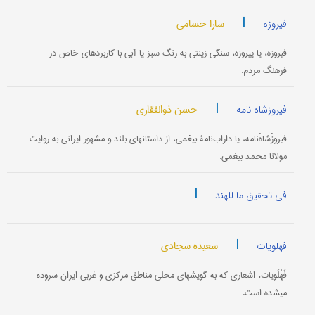
|
سارا حسامی
فیروزه
فیروزه، یا پیروزه، سنگی زینتی به رنگ سبز یا آبی با کاربردهای خاص در
فرهنگ مردم.
|
حسن ذوالفقاری
فیروزشاه نامه
فیروزْشاهْ‌نامه، یا داراب‌نامۀ بیغمی، از داستانهای بلند و مشهور ایرانی به روایت
مولانا محمد بیغمی.
|
فی تحقیق ما للهند
|
سعیده سجادی
فهلویات
فَهْلَویات، اشعاری که به گویشهای محلی مناطق مرکزی و غربی ایران سروده
می‎شده است.