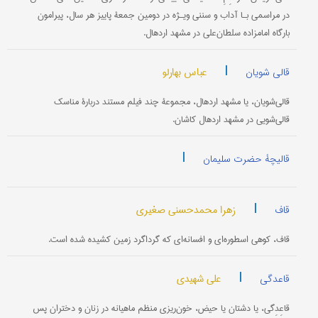
در مراسمی بـا آداب و سننی ویـژه در دومین جمعۀ پاییز هر سال، پیرامون
بارگاه امامزاده سلطان‌علی در مشهد اردهال.
|
عباس بهارلو
قالی شویان
قالی‌شویان، یا مشهد اردهال، مجموعۀ چند فیلم مستند دربارۀ مناسک
قالی‌شویی در مشهد اردهال کاشان.
|
قالیچۀ حضرت سلیمان
|
زهرا محمدحسنی صغیری
قاف
قاف، کوهی اسطوره‌ای و افسانه‌ای که گرداگرد زمین کشیده شده است.
|
علی شهیدی
قاعدگی
قاعِدِگی، یا دشتان یا حیض، خون‌ریزی منظم ماهیانه در زنان و دختران پس