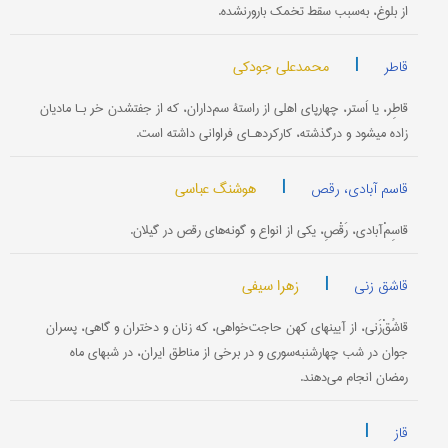
از بلوغ، به‌سبب سقط تخمک بارورنشده.
|
محمدعلی جودکی
قاطر
قاطِر، یا اَستر، چهارپای اهلی از راستۀ سم‌داران، که از جفت‎شدن خر بـا مادیان
زاده می‎شود و درگذشته، کارکردهـای فراوانی داشته است.
|
هوشنگ عباسی
قاسم آبادی، رقص
قاسِمْ‌آبادی، رَقْصِ، یکی از انواع و گونه‌های رقص در گیلان.
|
زهرا سیفی
قاشق زنی
قاشُقْ‌زَنی،‌ از آیینهای کهن حاجت‌خواهی، که زنان و دختران و گاهی، پسران
جوان در شب چهارشنبه‌سوری و در برخی از مناطق ایران، در شبهای ماه
‌رمضان انجام می‌دهند.
|
قاز