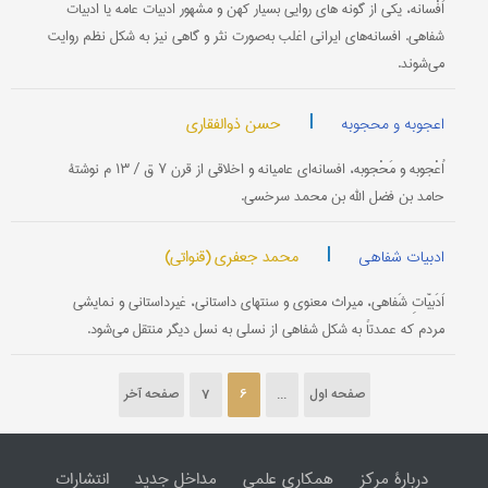
اَفْسانه، یکی از گونه های روایی بسیار کهن و مشهور ادبیات عامه یا ادبیات
شفاهی. افسانه‌های ایرانی اغلب به‌صورت نثر و گاهی نیز به شکل نظم روایت
می‌شوند.
|
حسن ذوالفقاری
اعجوبه و محجوبه
اُعْجوبه و مَحْجوبه، افسانه‌ای عامیانه و اخلاقی از قرن ۷ ق / ۱۳ م نوشتۀ
حامد بن فضل الله بن محمد سرخسی.
|
محمد جعفری (قنواتی)
ادبیات شفاهی
اَدَبیّاتِ شَفاهی، میراث معنوی و سنتهای داستانی، غیرداستانی و نمایشی
مردم که عمدتاً به شکل شفاهی از نسلی به نسل دیگر منتقل می‌شود.
صفحه اول
...
6
7
صفحه آخر
دربارۀ مرکز
همکاری علمی
مداخل جدید
انتشارات