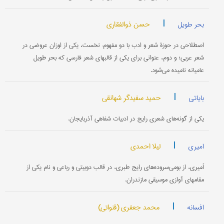
|
حسن ذوالفقاری
بحر طویل
اصطلاحی در حوزۀ شعر و ادب با دو مفهوم: نخست، یکی از اوزان عروضی در
شعر عربی؛ و دوم، عنوانی برای یکی از قالبهای شعر فارسی که بحر طویل
عامیانه نامیده می‌شود.
|
حمید سفیدگر شهانقی
بایاتی
یکی از گونه‌های شعری رایج در ادبیات شفاهی آذربایجان.
|
لیلا احمدی
امیری
اَمیری، از بومی‌سروده‌های رایج طبری، در قالب دوبیتی و رباعی و نام یکی از
مقامهای آوازی موسیقی مازندران.
|
محمد جعفری (قنواتی)
افسانه