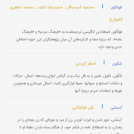
|
محمود امیدسالار ,
حمیدرضا دالوند ,
محمد جعفری
فولکلور
(قنواتی)
فولْکْلور، اصطلاحی انگلیسی ترجمه‌شده به «فرهنگ مردم» و «فرهنگ
عامه»، که دربارۀ معنا و کارکردهای آن میان پژوهشگران این حوزه اختلافی
جدی وجود دارد.
|
اصغر کریمی
شگون
شُگون، تأویل، تعبیر یا به فال نیک و بد گرفتن انواع پدیده‌ها، اعمال، حرکات
و سکنات انسانها و حیوانها، نحوۀ قرارگیری اشیاء، اعمال غیرعادی و همچنین
باورها و اعتقادات مردم دربارۀ آنها.
|
علی بلوکباشی
آبستنی
آبِسْتَنی، بارور شدن و فرزند آوردن زن از مرد و دوره‌ای که زن بچه‌ای را در
زهدان، یا به اصطلاح عامه در شکم خود، از هنگام بسته شدن نطفۀ او تا