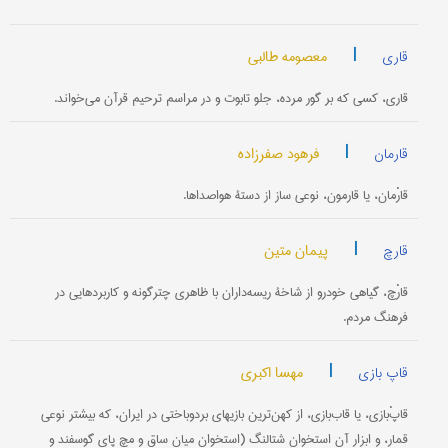
|
معصومه طالبی
قاری
قاری، کسی که بر گور مرده، جلو تابوت و در مراسم ترحیم قرآن می‌خواند.
|
فرهود صفرزاده
قارمان
قارْمان، یا قارمون، نوعی ساز از دستۀ هواصداها.
|
پیمان متین
قارچ
قارْچ، گیاهی خودرو از شاخۀ ریسه‌داران با ظاهری چترگونه و کاربردهایی در
فرهنگ مردم.
|
مهسا اکبری
قاپ بازی
قاپْ‌بازی‌، یا قاب‌بازی، از کهن‌ترین بازیهای برد‌و‌باختی در ایران، که بیشتر نوعی
قمار، و ابزار آن استخوان شتالنگ (استخوان میان ساق و مچ پای گوسفند و