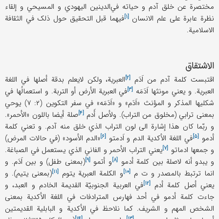
مختصرة عن خلق آدم و حیاته في‌الدینین الیهودي و المسیحي و إلقاء
[۱]
نظرة عابرة علی علم
الانسان
فیهما قبل التحقیق حول ذلک في الثقافة
الاسلامیة.
الاشتقاق
[۲]
اقتبست کلمة آدم من
اَدَم
العبریة، ولکن لایعلم بدقة أصلها في اللغة
[۳]
العبریة. و یعني مونثها
اَدَمَه
في العبریة الأرض أو التربة. و استعمالُها في
شکلیها المذکر و المؤنث «اَدَم» و «اَدَمَه» في سفر التکوین (۲: ۷) یوحي
[۴]
بمعنی ترابي (مخلوق من التراب). ولأصل
أَدم
صلة أیضا باللون «الأحمر».
و ربّما کان هذا إشارة الی لون التراب الذي خلق منه آدم. و تعني کلمة
[۶]
[۵]
أدمو
في اللغة الأکدیة الدم و
اَدمتو
«الدم الأسود» (في حالات المرض)
[۷]
و جمعها
ادماتو
یعني التراب الأحمر و الفاني الذي یستعمل في الصباغة.
[۹]
[۸]
و یبدو أنه لاصلة بین کلمة
أدمو
و
أتمو
(بمعنی طفل) و بین اَدَم. و
[۱۱]
[۱۰]
انما ترتبط بالمصدر و
ت م
و الکلمة العبریة
یتوم
(بمعنی یتیم). و
[۱۲]
یعني أصل کلمة
أدم
في العربیة الجنوبیّة القدیمة الخادم و العبد، و
جاءت کلمة أدمو في أحد فهارس المترادفات في اللغة الأکدیة بمعنی
الشخص المهم و الشریف. کما نلاحظ في الأکدیة و البابلیة القدیمتین
[۱۴]
[۱۳]