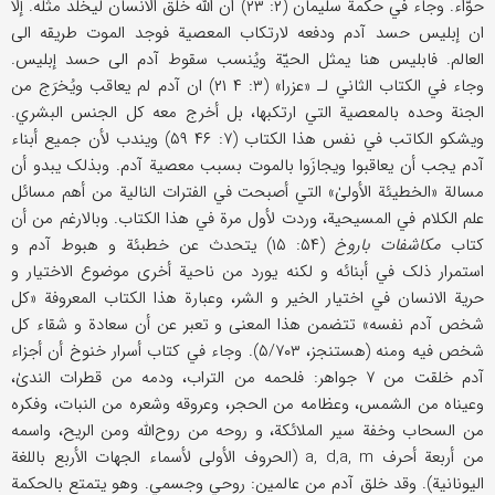
حوّاء. وجاء في حکمة سلیمان (۲: ۲۳) ان اللَّه خلق الانسان لیخلد مثله. إلّا
ان إبلیس حسد آدم ودفعه لارتکاب المعصیة فوجد الموت طریقه الی
العالم. فابلیس هنا یمثل الحیّة ویُنسب سقوط آدم الی حسد إبلیس.
وجاء في الکتاب الثاني لـ «عزرا» (۳: ۴ ۲۱) ان آدم لم یعاقب ویُخرَج من
الجنة وحده بالمعصیة التي ارتکبها، بل أخرج معه کل الجنس البشري.
ویشکو الکاتب ‌في نفس هذا الکتاب (۷: ۴۶ ۵۹) ویندب لأن جمیع أبناء
آدم یجب أن یعاقبوا ویجازَوا بالموت بسبب معصیة آدم. وبذلک یبدو أن
مسالة «الخطیئة الأولیٰ» التي أصبحت في الفترات النالیة من أهم مسائل
علم الکلام في المسیحیة، وردت لأول مرة في هذا الکتاب. وبالارغم من أن
کتاب
مکاشفات باروخ
(۵۴: ۱۵) یتحدث عن خطبئة و هبوط آدم و
استمرار ذلک ‌في أبنائه و لکنه یورد من ناحیة أخری موضوع الاختیار و
حریة الانسان في اختیار الخیر و الشر، وعبارة هذا الکتاب المعروفة «کل
شخص آدم نفسه» تتضمن هذا المعنی و تعبر عن أن سعادة و شقاء کل
شخص فیه ومنه (هستنجز، ۵/۷۰۳). وجاء في کتاب أسرار خنوخ أن أجزاء
آدم خلقت من ۷ جواهر: فلحمه من التراب، ودمه من قطرات الندیٰ،
وعیناه من الشمس، وعظامه من الحجر، وعروقه وشعره من النبات، وفکره
من السحاب وخفة سیر الملائکة، و روحه من روح‌اللَّه ومن الریح، واسمه
من أربعة أحرف a, d,a, m (الحروف الأولی لأسماء الجهات الأربع باللغة
الیونانیة). وقد خلق آدم من عالمین: روحي وجسمي. وهو یتمتع بالحکمة