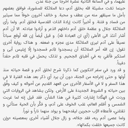
علیهما، و في الساعة الثانیة عشرة أُخرجا من جنة عدن.
حینما تمّت مشیئة اللَّه بخلق آدم، دعا الملائکة للمشورة، فوافق بعضهم
بأمل ما سیظهر منه من عطف و محبة. و خالف آخرون خوفاً مما سیثیر
من فساد و فتنة. و أخیراً کانت إرادة الذات القدسیة فخلق آدم. ولما رأی
الملائکة جلال و عظمة خلق آدم داخلهم الذعر و أرادوا عبادته. الا أن آدم
أشار آنئذ الی الأعلی (أي ان العبادة للَّه). و قیل أیضاً إن اللَّه أوقع سباتاً
عمیقاً علی آدم لیری الملائکة مدی عجزه و ضعفه. و هناک روایة أخری
تقول: إن اللَّه أمر الملائکة أن یسجدوا لآدم فسجدوا إلّا إبلیس أبی و
استکبر فألقي به في أطباق الجحیم. و لذلک یحمل في قلبه لآدم حقداً
دفیناً.
و قد ورد في
سفر التکوین
کما ذکرنا شرح لخلق آدم و قصة حیاته منذ
أولها و حتی إخراجه من الجنة، دون أن یرد أي ذکر بعد هذه الفترة لا في
هذا السفر و لا في الأسفار الأخری من العهد القدیم عن أحواله و کیف وفَّق
بین حیاته و الشروط الجدیدة علی الأرض. ولکن یشاهد في الروایات التي
وردت في الهکّادا إشارات کثیرة في هذا الشأن. فقد قیل إنه لما غربت
الشمس و أظلم العالم، غلب الخوف علی آدم، و فکَّر بأن الحیة ستأتي و
تقتلني، فأعطاه الرَّب حجرین لیقدحهما و یولد منهما ناراً و نوراً.
ولما عصی آدم ربه، فقد جلاله، و زال جلال أشیاء أخری بمعصیته «وإن
کانت جمیعها خلقت بکمالها».