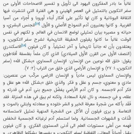
غالباً ما بادر المفکرون الیهود الی تأویل و تفسیر الاصحاحات الأولی من
سفر التکوین
بالتمثیل في العصر الهلیني و هي الفترة التي انتشرت فیها
الثقافة الیونانیة و کان لها تأثیر علی أفکار أبناء أوروبا و أجزاء من آسیا
[۱۷]
الغربیة. و کانوا یعتبرون آدم النموذج الأصلي و
الأول
للجنس البشري، و
حیاته و مصیره بیان تمثیلي لوضع الانسان في العالم. و لکنهم في نفس
الوقت غالباً ما کانوا یقبلون الحقیقة التاریخیة لشرح
سفر التکوین
، و
[۱۸]
یعتقدون بأن له جانباً تاریخیاً و آخر تمثیلیاً. و کان
فیلون
الاسکندري
(النصف الأول من القرن الأول المیلادي) الذي کان ملماً بفلسفة أفلاطون
یقول: خلق اللَّه نوعین من الإِنسان: الإِنسان السماوي «بشکل اللَّه» (
سفر
التکوین
، ۱: ۲۷) و الإِنسان الأرضي الذي خلق من التراب (۲: ۷).
والإِنسان السماوي لیس مادیاً و الإِنسان الارضي مرکّب من عنصرین:
مادي و معنوي، جسم و عقل و فکر. والذي خلق «بشکل اللَّه» هو عقل و
فکر آدم لاجسمه. و کان آدم الأرضي یفضُل جمیع بني آدم في قدرته و
عقله، و في جسمه، و نال غایة السعادة. ولکنه لم یبق في هذه المنزلة. فقد
فَقَد بأکله من شجرة معرفة الخیر و الشر خلوده و سعادته وابتلي بالموت و
التعاسة. و یری فیلون أن الأکل من الشجرة المنهیة تمثیل لاستسلامه
للّذات و الشهوات الجسمانیة. ولما استسلم آدم لرغباته الجسمیة انخفض
فهمه من أعلی مستویات العلم الی أدنی المستوی الفکري. و کان فیلون
یقبل أحیاناً المعاني اللفظیة
لسفر التکوین
، و یفسرها بشکلها الظاهري. و