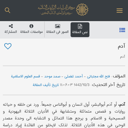
الصور في المقالة
مواصفات المقالة
المشارکة
نص المقالة
آدم
آدم
المؤلف
:
فتح الله مجتبائي
-
أحمد تفضلي
-
صمد موحد
-
قسم العلوم الاسلامیة
تاریخ آخر التحدیث
:
1442/10/3 ۱۱:۰۶:۰۳
تاریخ تألیف المقالة
آدم،
أو آدم أبوالبشر، أول انسان و أبوالناس جمیعاً. ورد عن خلقه و حیاته
روایات و قصص متماثلة ومتشابهة في الأدیان الثلاثة الیهودیة و
المسیحیة و الاسلام. و یرجع هذا التماثل و التشابه الی وحدة مصدر
الوحي في هذه الأدیان الثلاثة. لذلک لایخلو من الفائدة إیراد دراسة