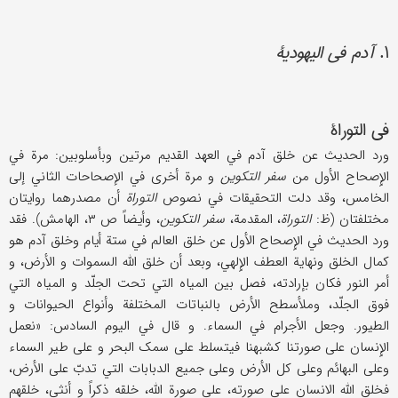
۱.
آدم في الیهودیة
في التوراة
ورد الحدیث عن خلق آدم في العهد القدیم مرتین وبأسلوبین: مرة في
الإِصحاح الأول من
سفر التکوین
و مرة أخری في الإصحاحات الثاني إلی
الخامس، وقد دلت التحقیقات في نصوص
التوراة
أن مصدرهما روایتان
مختلفتان (ظ:
التوراة
، المقدمة،
سفر التکوین
، وأیضاً ص ۳، الهامش). فقد
ورد الحدیث في الإِصحاح الأول عن خلق العالم في ستة أیام وخلق آدم هو
کمال الخلق ونهایة العطف الإِلهي، وبعد أن خلق اللَّه السموات و الأرض، و
أمر النور فکان بإرادته، فصل بین المیاه التي تحت الجلّد و المیاه التي
فوق الجلّد، وملأسطح الأرض بالنباتات المختلفة وأنواع الحیوانات و
الطیور. وجعل الأجرام في السماء. و قال في الیوم السادس: «نعمل
الإِنسان علی صورتنا کشبهنا فیتسلط علی سمک البحر و علی طیر السماء
وعلی البهائم وعلی کل الأرض وعلی جمیع الدبابات التي تدبّ علی الأرض،
فخلق اللَّه الانسان علی صورته، علی صورة اللَّه، خلقه ذکراً و أنثی، خلقهم