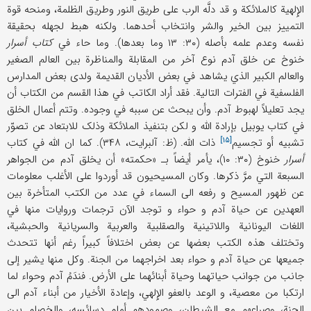
الإِلهیة کالملائکة و قد دلَّه الرب علی طریق النور وطریق الظلمة، ومنحه قوة
التمییز بین الخیر والشر وانتخاب أحدهما. ولکنه هبط لجهله بحقیقة
نفسه وعدم علمه بأصله (۳۰: ۱۳ وما بعدها). وما حاء في
کتاب أسرار
خنوخ عن خلق آدم نوع آخر من المقابلة والمناظرة بین العالم الصغیر
والعالم الکبیر الذي یشاهد ‌في بعض الأدیان القدیمة ولدی بعض المدارس
الفلسفیة في الفترات التالیة. فقد أراد الکاتب ‌في هذا القسم من الکتاب أن
یجد تعلیلاً لهبوط آدم. وأن یبحث عن سببه في وجوده. وتتم أعمال الخلق
في کتاب یوبیل بإرادة اللَّه و لکن بتنفیذ الملائکة وذلک للابتعاد عن تصوّر
[۱۵]
تشبیه أو
تجسیم
ذات اللَّه. (ظ: آلبرایت، ۳۴۸). کما ان اللَّه في کتاب
أسرار
خنوخ (۳۰: ۱۰)، یأمر أیضاً بـ «حکمته» أن یخلق آدم من الجواهر
السبعة التي مرَّ ذکرها. وکان المسیحیون قد أوردوا علی الأغلب معلومات
عن ظهور المسیح و رفعه الی السماء ‌في عدد من الکتب المتأخرة بین
العهدین عن حیاة آدم و حواء و توجد الآن ترجمات وروایات منها ‌في
اللغات الیونانیة واللاتینیة والصقلبیة والعربیة والسریانیة والحبشیة،
وتختلف هذه الکتب بعضها عن بعض اختلافاً کبیراً رغم أنها تتحدث
جمیعها عن حیاة آدم و حواء بعد اخراجهما من الجنة. وکل منها یشیر إلی
جانب من جوانب حیاتهما وحیاة أبنائهما علی الأرض. فندَمُ آدم وحواء لما
ارتکبا من معصیة، و الوعد بالعفو الإِلهي، وإعادة الأخیار من أبناء آدم الی
الجنة، وصراعهم مع الشیطان، وصمودهم أمام دسائسه، والخصام بین