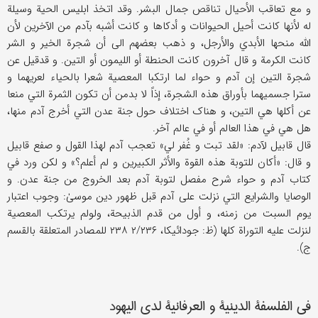
و مع تعاقب الأحیال تناقص جمال البشر. وقد اتخذ ابلیس الحیة وسیلة
له لأنها کانت أحیل الحیوانات و أدکاها و کانت أشبه بآدم من الآخرین لأن
اللَّه منحها الأبدي والأرجل، و ذهب بعضهم الی أن شجرة الخیر و الشر
کانت الکرمة و قال آخرون کانت الحنطة أو اللیمون أو التین. و قدقیل عن
شجرة التین إن آدم و حواء لما ارتکبا المعصیة شعرا بالحیاء لعریهما و
سترا جسمیهما بأوراق هذه الشجرة، إذاً لا بدمن أن تکون الثمرة التي منعا
عن أکلها هي التین، و هناک اختلاف حول جنة عدن التي أخرج آدم منها،
هل هي في هذا العالم أو في عالم آخر.
قال قابیل لآدم: «لقد تبت و غُفر لي» تعجب آدم لهذا القول و صفع قابیل
و قال: «أکان للتوبة هذه القوة والأثر الکبیرین و لم أعلم؟» و لکن ورد في
کتاب آدم و حواء شرح مفصل لتوبة آدم بعد الخروج من جنة عدن. و
الوصایا والشرایع التي نزلت علی آدم قبل ظهور دین موسیٰ: وجوب اعتبار
یوم السبت من زمنه، و أول من قدم الذبیحة، ولولم یرتکب المعصیة
لنزلت علیه التوراة کلها (ظ: جودائیکا، ۲/۲۳۶ ۲۳۸ للمصادر المتعلقة بالقسم
ج).
في الفلسفة‌ الدینیة و العرفانیة لدی الیهود