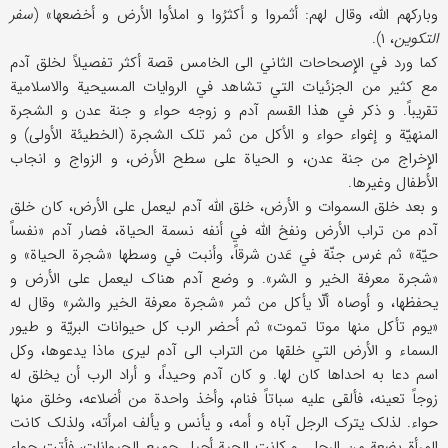
وبارکهم اللَّه، وقال لهم: أثمروا و أکثرُوا و املأوا الأرض و أخضعها» (
سفر
التکوین
، ۱).
کما ورد في الإِصحاحات الثاني الی الخامس قصة أکثر تفصیلاً لخلق آدم
مع کثیر من الجزئیات التي تشاهد في الروایات المسیحیة والاسلامیة
تقریباً. و ذکر في هذا القسم آدم و زوجه حواء و جنة عدن و الشجرة
المنهیّة و إغواء حواء و الأکل من ثمر تلک الشجرة (الخطیئة الأولی) و
الإِخراج من جنة عدن، و الحیاة علی سطح الأرض، و الزواج و انجاب
الأطفال وغیرها.
و بعد خلق السموات و الأرض، خلق اللَّه آدم لیعمل علی الأرض، کان خلق
آدم من تراب الأرض ونفخ اللَّه في أنفه نسمة الحیاة، فصار آدم «نفساً
حیّة» ثم غرس جنّة في عَدن شرقاً، وأنبت في وسطها «شجرة الحیاة» و
«شجرة معرفة الخیر و الشر». و وضع آدم هناک لیعمل علی الأرض و
یحفظها، و أوصاه ألّا یأکل من ثمر «شجرة معرفة الخیر والشر» وقال له
«یوم تأکل منها موتا تموت» ثم أحضر الرب کل حیوانات البریّة و طیور
السماء و الأرض التي خلقها من التراب الی آدم لیری ماذا یدعوها، وکل
اسم دعا به احداها کان لها. و کان آدم وحیداً، و أراد الرب أن یخلق له
زوجاً تعینه، فألقی علیه سباتاً فنام، وأخذ واحدة من أضلاعه، وخلق منها
حواء. لذلک یترک الرجل آباه و أمه، و یأنس و یألف امرأته، ولذلک کانت
المرأة بضعة من الرجل. و کانت الحیة أحیل جمیع الحیوانات، فأتت حواء