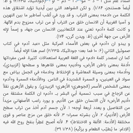
أسماء علم مثل ا – د –
مو
، ا – دم –
او
(
جودائیکا
، ۲/۲۳۵؛ و ظ:
أیضاً هستنجز، ۱/۸۴). و لکن الشواهد التي بین أیدینا تؤید اشتقاق هذه
الکلمة من «ادمه» بمعنی التراب. و قد ورد في أغلب أساطیر ما بین النهرین
و آسیا الغربیة أن الانسان خلق من التراب أو من تراب ممزوج بدم الآلهة.
و کانت کلمة «آدم» تعني عند الکنعانیین الانسان من جهة، و إسماً لإِله
الأرض من جهة أخری (ظ: ویدن گرن، ۱۷۴).
و یبدو ان «آدم» في بعض الأسماء المرکبة مثل «عبد آدم» في کتاب
صموئیل الثاني (۶: ۱۰ فما بعد؛ جودائیکا، ۲/۲۳۵) اسم هذا الإِله أیضاً.
کما ان لمصدر کلمة «ادم» في اللغة العربیة استعمالات کثیرة. فمن مفرداتها
«اُدمَة بمعنی باطن الأرض، و«اَدیم» بمعنی ظاهرها و سطحها (الزبیدي)،
و«اُدمة» بمعنی وسیلة المعاشرة و الإِختلاط و«ادمة» في الجمل بیاض مع
سواد في العینین، و السمرة الشدیدة في الناس. و«الأدمة» السمرة و«آدم»
بمعنی الشخص الأسمر (الجوهري؛ الأزهري؛ الزبیدي). و یقول الأزهري نقلاً
عن الزجاج في سبب تسمیة أبي البشر بـ «آدم» ان الکلمة مشتقة من
«أدیم الأرض» لأن الانسان خلق من الأدیم. و یورد راعب الأصفهاني مزیداً
من التفاصیل و یعدد أربعة أوجه؛ ۱. لأن جسم آدم أخذ من تراب سطح
الأرض (الأدیم)، ۲. لأن بشرته سمراء؛ ۳. لأنه خلق من مزج عناصر و قوی
مختلفة (الأدمة: الألفة و الاختلاط)؛ ۴. لأنه أصبح عَطِراً بنفخ روح اللَّه فیه
(الاِدام: ما یُطیّب الطعام و یزکّیه) (۱/۳۸ ۳۹).