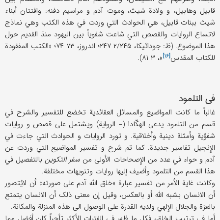
قابیل وهابیل، و ولادة شیث، وموت آدم و مراسیم دفنه: وافتتان أبناء
شیث ببنات قابیل، هي الحوادث التي وردت في هذه الکتب وهي نماذج
لاتساع الروایات والقصص التي شاعت شفویاً بین الیهود منذ القدیم حول
هذا الموضوع. (ظ: جودائیکا، ۲/۲۴۵ ۲۴۷؛ اندروز، ۷۳ ۷۴؛ «
الکتب المفقودة
[۱۶]
للکتاب المقدس
»، ۳ ۸۱).
في التلمود
غالباً ما کانت المواضیع والمسائل العقائدیة تخضع للتفسیر والشرح في
قسم من التلمود یدعی الهکّادا (= الروایة) ویشتمل علی قصص و روایات
شفوّیة وأمثلة دینیة وأخلاقیة. و تورد الروایات و الحوادث التي جاءت في
الإِنجیل تفاسیر جدیدة. کما تم شرح و تفسیر المواضیع التي وردت عن
آدم و حواء في عدد من الإِصحاحات الأولی من
سفر التکوین
بالتفصیل في
هذا القسم من التلمود وأضیف إلیها روایات وتنویهات مختلفة.
وکانت غایة الأمر من تفسیر عبارة «خلق اللَّه آدم علی صورته» أن لایُتصور
أن الانسان بشبه اللَّه أو بالعکس، وقیل إن معنی ذلک أن الانسان یتمتع
بالعزة والجلال الإِلهي ولدیه القدرة علی الوصول الی هذه المنزلة والمکانة.
أما في ترتیب الخلق، فکل ما ظهر في الفترات الأکثر تأحراً کان أفضل مما