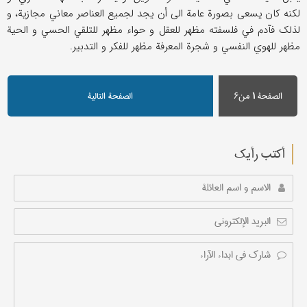
لکنه کان یسعی بصورة عامة الی أن یجد لجمیع العناصر معاني مجازیة، و
لذلک فآدم في فلسفته مظهر للعقل و حواء مظهر للتلقي الحسي و الحیة
مظهر للهوي النفسي و شجرة المعرفة مظهر للفکر و التدبیر.
الصفحة
۱
من۶
الصفحة التالیة
أکتب رأیك