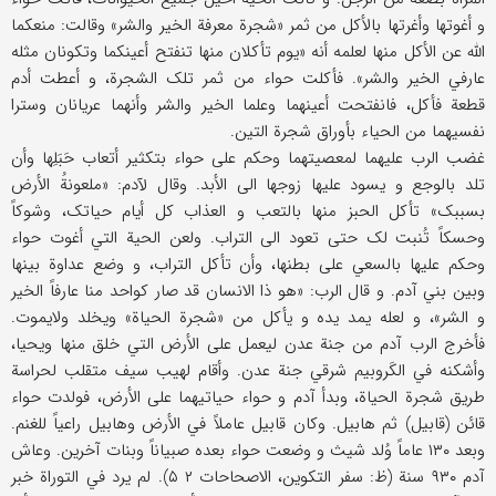
و أغوتها وأغرتها بالأکل من ثمر «شجرة معرفة الخیر والشر» وقالت: منعکما
اللَّه عن الأکل منها لعلمه أنه «یوم تأکلان منها تنفتح أعینکما وتکونان مثله
عارفي الخیر والشر». فأکلت حواء من ثمر تلک الشجرة، و أعطت أدم
قطعة فأکل، فانفتحت أعینهما وعلما الخیر والشر وأنهما عریانان وسترا
نفسیهما من الحیاء بأوراق شجرة التین.
غضب الرب علیهما لمعصیتهما وحکم علی حواء بتکثیر أتعاب حَبَلِها وأن
تلد بالوجع و یسود علیها زوجها الی الأبد. وقال لآدم: «ملعونةُ الأرض
بسببک» تأکل الحبز منها بالتعب و العذاب کل أیام حیاتک، وشوکاً
وحسکاً تُنبت لک حتی تعود الی التراب. ولعن الحیة التي أغوت حواء
وحکم علیها بالسعي علی بطنها، وأن تأکل التراب، و وضع عداوة بینها
وبین بني آدم. و قال الرب: «هو ذا الانسان قد صار کواحد منا عارفاً الخیر
و الشر»، و لعله یمد یده و یأکل من «شجرة الحیاة» ویخلد ولایموت.
فأخرج الرب آدم من جنة عدن لیعمل علی الأرض التي خلق منها ویحیا،
وأشکنه في الکَروبیم شرقي جنة عدن. وأقام لهیب سیف متقلب لحراسة
طریق شجرة الحیاة، وبدأ آدم و حواء حیاتیهما علی الأرض، فولدت حواء
قائن (قابیل) ثم هابیل. وکان قابیل عاملاً في الأرض وهابیل راعیاً للغنم.
وبعد ۱۳۰ عاماً وُلد شیث و وضعت حواء بعده صبیاناً وبنات آخرین. وعاش
آدم ۹۳۰ سنة (ظ: سفر التکوین، الاصحاحات ۲ ۵). لم یرد في التوراة خبر