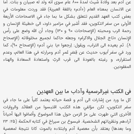
عن آدم بعد ولادة شیث لمدة ۸۰۰ عام سوی أنه ولد له صبیان و بنات. أما
عن الانسان بمعناه العام («آدم» باللغة العبریة) فقد وردت معلومات في
بعض کتب العهد القدیم تتعلق بشکل ما بما جاء في الاصحاحات الأربعة
الأولی من
سفر التکوین
، فقد أشیر في مزامیر داود، الی خطیئة الإِنسان و
رحمة الرب ومحبته (الإِصحاحات ۹۰ و ۱۳۰) وجاء أن اللَّه وضع علی رأس
الإِنسان «تاج الجلال والاکرام» وجعله حاکما لجمیع مخلوقاته (الإِصحاح
۸). ثم یعیده الی التراب، ویقول: اِرجعوا «یا بني آدم» (الإِصحاح ۹۰)، کما
ورد في
سفر أیوب
حدیث عن قِصَرِ عُمرِ آدم ومرارته في هذا العالم، وعدم
استقراره، و رغبته بالعودة الی قرب الربّ واستعادة السعادة والهناء
المفقودین.
في الکتب غیرالرسمیة وآداب ما بین العهدین
کل ما ورد من إشارات الی آدم و قصة حیاته یعتمد کلیاً علی ما جاء في
سفر التکوین
، لکن مؤلفي هذه الکتب اقتبسوا من العقائد والروایات
الأخری التي طهرت علی مرّ الزمن حول هذا الموضوع وأضافوا الیها أحیاناً
آراءهم ونظریاتهم الشخصیة. فیسوع بن سیراخ في کتابه
الحکمة
(۲۵: ۲۳
وما بعدها) یعتقد بأن معصیة آدم وابتلاءه بالموت کانا نتیجة لمعصیة