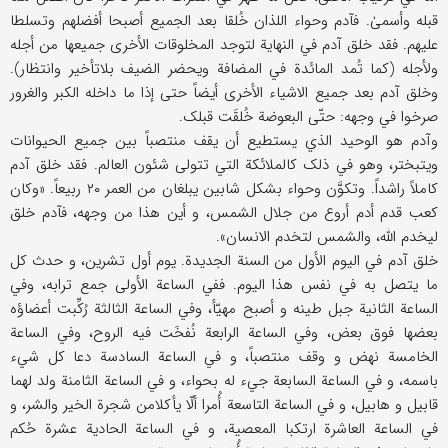
قبله وأسمیٰ. فآدم وحواء اللذان خُلقا بعد الجمیع أصبحا أفضلهم وتسلطا
علیهم. فقد خلق آدم في النهایة لتوجد المخلوقات الأخری جمیعها من أجله
ولأجله (کما تُمد المائدة في المضافة ویحضر الضیف بلاتأخیر وانتظار).
وخلق آدم بعد جمیع الاشیاء الأخری أیضاً حتی إذا ما داخله الکبر والغرور
صرخوا في وجهه: حتّی البعوضة خُلقَت قبلک.
وآدم هو الوحید الذي یستطیع أن یقف منتصباً بین جمیع الحیوانات
ویتبختر، وهو في ذلک کالملائکة التي تتولی شئون العالم. فقد خلق آدم
کاملاً راشداً. وتکوَّن وحواء بشکل شابین یبلغان من العمر ۲۰ ربیعاً. «وکان
کعب قدم أدم أروع من جلال الشمس، و أین هذا من وجهه، فآدم خلق
لیخدم اللَّه، والشمس لتخدم الانسان».
خلق آدم في الیوم الأول من السنة الجدیدة. یوم أول تشرین، و حدث کل
ما یتصل به في نفس هذا الیوم. ففي الساعة الأولی جمع ترابه، وفي
الساعة الثانیة جبل طینه و أصبح مهیّأ، وفي الساعة الثالثة رُکِّبت أعضاؤه
بعضها فوق بعض، وفي الساعة الرابعة نُفخَت فیه الروح، وفي الساعة
الخامسة نهض و وقف منتصباً، و في الساعة السادسة دعا کل شيء
باسمه، و في الساعة السابعة جيء له بحواء، و في الساعة الثامنة ولد لهما
قابیل و هابیل، و في الساعة التاسعة أُمرا ألّا یأکلامن شجرة الخیر والشر، و
في الساعة العاشرة ارتکبا المعصیة، و في الساعة الحادیة عشرة حُکم