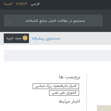
فارسی
english
العربیة
سبد خرید
جستجوی پیشرفته
0
برچسب ها
#مرکز دائرةالمعارف بزرگ اسلامی
#شورای عالی علمی
اخبار مرتبط