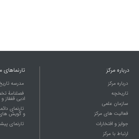
درباره مرکز
تارنماهای ما
درباره مرکز
مدرسه تاریخ
تاریخچه
فصلنامۀ تخ
ادبی قفقاز و
سازمان علمی
تارنمای دائم
فعالیت های مرکز
و گویش های 
جوایز و افتخارات
تارنماى پيش
ارتباط با مرکز