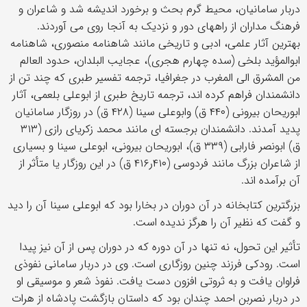
دربار سامانیان، محیط گرم بحث و برخورد اندیشه شد و شاعران و
فرهنگ مداران از راههای دور و نزدیک به آنجا روی می آوردند.
بهترین آثار علمی، ادبی و تاریخی مانند شاهنامه منصوری، شاهنامه
ابوالمؤید بلخی (سده چهارم هجری)، عجایب البلدان، حدود العالم
من المشرق الی المغرب در جغرافیا، ترجمه تفسیر طبری که چند تن از
دانشمندان فراهم کرده اند، ترجمه تاریخ طبری از ابوعلی بلعمی، آثار
ابوریحان بیرونی (۴۴۰ ق) وابوعلی سینا (۴۲۸ ق) در روزگار سامانیان
پدید آمدند. دانشمندان برجسته ای مانند محمد زکریای رازی (۳۱۳
ق) ابونصر فارابی (۳۳۹ ق)، ابوریحان بیرونی، ابوعلی سینا و بسیاری
از شاعران بزرگ مانند فردوسی (۴۱۰ر۴۱۶ ق) در این روزگار یا متأثر از
آن برآمده اند.
بزرگترین کتابخانه در آن دوران در بخارا بود که ابوعلی سینا آن را دید
و گفت که نظیر آن را هرگز ندیده است.
تأثیر این تحول، نه تنها در آن دوره که در دوران پس از آن نیز پیدا
است. رودکی فرزند چنین روزگاری است. وی در دربار سامانی نفوذی
فراوان یافت و به ثروتی افزون دست یافت. نفوذ شعر و موسیقی او
در دربار نصربن احمد چندان بود که داستان بازگشت پادشاه از هرات