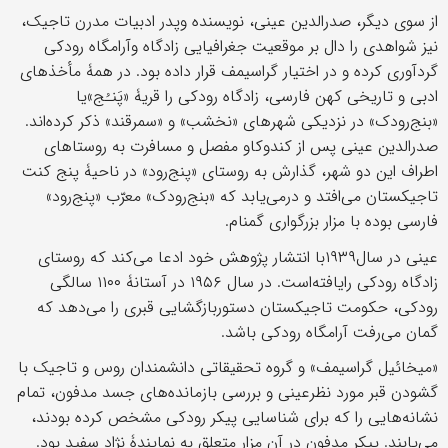
از سوی دیگر، صدرالدین عینی، نویسنده وپدر ادبیات مدرن تاجیک،
نیز شواهدی را دال بر موقعیت جغرافیایی زادگاه وآرامگاه رودکی
گردآوری کرده و در اختیار گراسیمف قرار داده بود. در همۀ مأخذهای
ادبی و تاریخی کهن فارسی، زادگاه رودکی را قریۀ «پَنـُج»یا
«بنج‌رودک» در نزدیکی شهرهای «نخشب» و «سمرقند» ذکر کرده‌اند.
صدرالدین عینی پس از کندوکاو مفصل و مسافرت به روستاهای
اطراف این دو شهر، گذارش به روستای «پنج‌رود» در ناحیۀ پنج کنت
تاجیکستان می‌افتد و درمی‌یابد که «بنج‌رودک» معرّب «پنج‌رود»
فارسی بوده با مزار بزرگواری گمنام.
عینی در سال۱۹۳۹با انتشار پژوهش خود ادعا می‌کند که روستای
زادگاه رودکی رایافته‌است. در سال ۱۹۵۶ در آستانۀ ۱۱۰۰ سالگی
رودکی، حکومت تاجیکستان دستوربازگشایی قبری را می‌دهد که
گمان می‌رفت آرامگاه رودکی باشد.
«میخائیل گراسیمف» و گروه تحقیقاتی دانشمندان روس و تاجیک با
گشودن قبر مورد نظرعینی و بررسی بازمانده‌های جسد مدفون، تمام
نشانه‌هایی را که برای شناسایی پیکر رودکی مشخص کرده بودند،
می‌یابند. پیکر مدفون در آن مزار متعلق به نمایندۀ نژاد سفید بود.