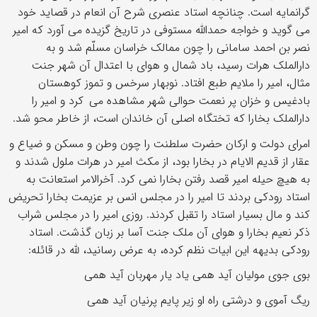
گرانمایه است. چنانچه استاد عنصری شرح آن انعام در قصاید خود
می گوید و خواجه حمدالله مستوفی در تاریخ گزیده می آورد که امیر
نصر بن احمد سامانی را چون ممالک خراسان مسلّم شد و به
دارالملک هرات رسید، باد شمال و هوای با اعتدال آن شهر جنت
مثال، امیر را ملایم طبع افتاد. نوبهار سرخس و تموز کوهستان
بادغیس و خزان پر نعمت حوالی شهر مشاهده می کرد و امیر را
دارالملک بخارا که تختگاه اصلی آن خاندان است، از خاطر محو شد.
امرای دولت و ارکان حضرت سلطنت را چون وطن و مسکن و ضیاع و
عقار از قدیم الایام در بخارا بود، از مکث امیر در هرات ملول شدند و
به هیچ حیله امیر قصد رفتن بخارا نمی کرد. آخرالامر استعانت به
استاد رودکی بردند تا امیر را در مجلس انس بر عزیمت بخارا تحریض
کند و مال بسیار استاد را تقبل کردند. روزی امیر را در مجلس شراب
ذکر نعیم بخارا و هوای آن ملک جنت آسا بر زبان گذشت. استاد
رودکی بدیهه این ابیات نظم کرده، به عرض رسانید، لله در قائله:
بوی جوی مولیان آید همی یاد یار مهربان آید همی
ریگ آموی و درشتی راه او زیر پایم پرنیان آید همی