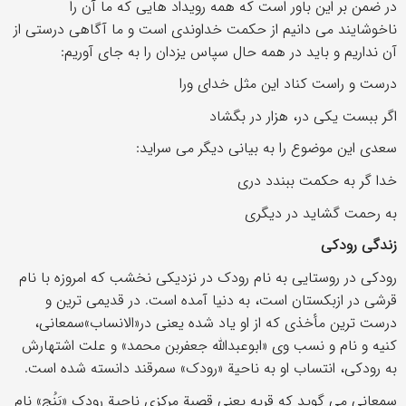
در ضمن بر این باور است که همه رویداد هایی که ما آن را
ناخوشایند می دانیم از حکمت خداوندی است و ما آگاهی درستی از
آن نداریم و باید در همه حال سپاس یزدان را به جای آوریم:
درست و راست کناد این مثل خدای ورا
اگر ببست یکی در، هزار در بگشاد
سعدی این موضوع را به بیانی دیگر می سراید:
خدا گر به حکمت ببندد دری
به رحمت گشاید در دیگری
زندگی رودکی
رودکی در روستایی به نام رودک در نزدیکی نخشب که امروزه با نام
قرشی در ازبکستان است، به دنیا آمده است. در قدیمی ترین و
درست ترین مأخذی که از او یاد شده یعنی در«الانساب»سمعانی،
کنیه و نام و نسب وی «ابوعبدالله جعفربن محمد» و علت اشتهارش
به رودکی، انتساب او به ناحیة «رودک» سمرقند دانسته شده است.
سمعانی می گوید که قریه یعنی قصبة مرکزی ناحیة رودک «بَنُج» نام