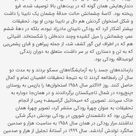
دندان‌هایش همان گونه که در بیت‌های بالا توصیف شده، فرو
ریخته بود. کاسۀ چشمانش حالت حدقۀ چشمان یک نابینا را داشت
و شکل استخوان گردنش هم دال بر نابینا بودن او بود. تحقیقات
بیشتر آشکار کرد که رودکی نابینای مادرزاد نبوده، بلکه در دهۀ ششم
عمر، چشمانش را میل کشیده وچند دنده‌اش را شکسته‌اند. اشیائی
هم که در اطراف این گور کشف شد، از جمله پیراهن و قبای پشمی‌یی
که به تن و دستاری که بر سر داشت، متعلق به دوران زندگی
ابوعبدالله رودکی بود.
بازمانده‌های جسد را به آزمایشگاه‌های مسکو بردند و به مدت دو
سال آن رامطالعه کردند تا به نتیجۀ تحقیقات اطمینان تمام و کمال
حاصل کنند. روز ۱۶اکتبر سال ۱۹۵۸ استخوان‌ها را بازپس به روستای
«پنج‌رود» در شمال تاجیکستان برگرداندند و در همان‌جا دوباره به
خاک سپردند. تصویری که «میخائیل گراسیمف» پس از انجام
تحقیقات به عنوان چهرۀ رودکی منتشر کرد، تصویر چهرۀ همان
پیکری بود که دانشمندان شوروی در رودکی بودنش دیگر شکی
نداشتند.مزار رودکی در همان سال ۱۹۵۸ به مناسبت هزار و صدمین
سالگرد تولدش آبادشد. سال ۱۹۹۹ در آستانۀ تجلیل از هزار و صدمین