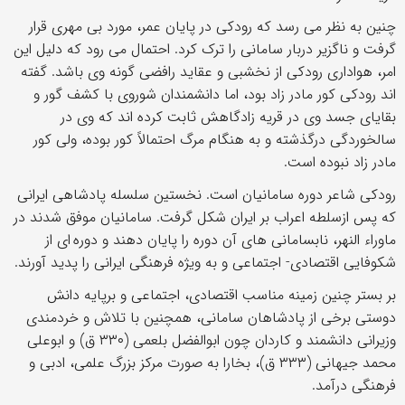
چنین به نظر می رسد که رودکی در پایان عمر، مورد بی مهری قرار
گرفت و ناگزیر دربار سامانی را ترک کرد. احتمال می رود که دلیل این
امر، هواداری رودکی از نخشبی و عقاید رافضی گونه وی باشد. گفته
اند رودکی کور مادر زاد بود، اما دانشمندان شوروی با کشف گور و
بقایای جسد وی در قریه زادگاهش ثابت کرده اند که وی در
سالخوردگی درگذشته و به هنگام مرگ احتمالاً کور بوده، ولی کور
مادر زاد نبوده است.
رودکی شاعر دوره سامانیان است. نخستین سلسله پادشاهی ایرانی
که پس ازسلطه اعراب بر ایران شکل گرفت. سامانیان موفق شدند در
ماوراء النهر، نابسامانی های آن دوره را پایان دهند و دوره ای از
شکوفایی اقتصادی- اجتماعی و به ویژه فرهنگی ایرانی را پدید آورند.
بر بستر چنین زمینه مناسب اقتصادی، اجتماعی و برپایه دانش
دوستی برخی از پادشاهان سامانی، همچنین با تلاش و خردمندی
وزیرانی دانشمند و کاردان چون ابوالفضل بلعمی (۳۳۰ ق) و ابوعلی
محمد جیهانی (۳۳۳ ق)، بخارا به صورت مرکز بزرگ علمی، ادبی و
فرهنگی درآمد.