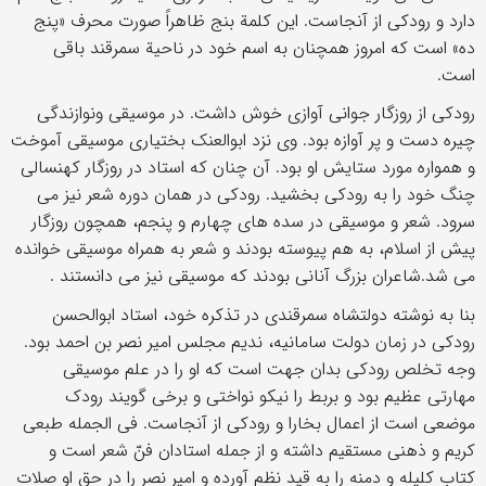
دارد و رودکی از آنجاست. این کلمة بنج ظاهراً صورت محرف «پنج
ده» است که امروز همچنان به اسم خود در ناحیة سمرقند باقی
است.
رودکی از روزگار جوانی آوازی خوش داشت. در موسیقی ونوازندگی
چیره دست و پر آوازه بود. وی نزد ابوالعنک بختیاری موسیقی آموخت
و همواره مورد ستایش او بود. آن چنان که استاد در روزگار کهنسالی
چنگ خود را به رودکی بخشید. رودکی در همان دوره شعر نیز می
سرود. شعر و موسیقی در سده های چهارم و پنجم، همچون روزگار
پیش از اسلام، به هم پیوسته بودند و شعر به همراه موسیقی خوانده
می شد.شاعران بزرگ آنانی بودند که موسیقی نیز می دانستند .
بنا به نوشته دولتشاه سمرقندی در تذکره خود، استاد ابوالحسن
رودکی در زمان دولت سامانیه، ندیم مجلس امیر نصر بن احمد بود.
وجه تخلص رودکی بدان جهت است که او را در علم موسیقی
مهارتی عظیم بود و بربط را نیکو نواختی و برخی گویند رودک
موضعی است از اعمال بخارا و رودکی از آنجاست. فی الجمله طبعی
کریم و ذهنی مستقیم داشته و از جمله استادان فنّ شعر است و
کتاب کلیله و دمنه را به قید نظم آورده و امیر نصر را در حق او صلات