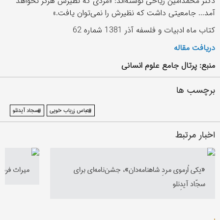
دکتر محمدامین ریاحی نوشته‌اند: «مردی که نظیرش هرگز نخواهد
آمد... جامعیتی داشت که نظیرش را نمی‌توان یافت.»
کتاب ماه ادبیات و فلسفه آذر 1381 شماره 62
دریافت مقاله
منبع: پرتال جامع علوم انسانی
برچسب ها
#عباس زریاب خویی
#سجاد آیدنلو
اخبار مرتبط
«یکی اُرموی مردِ شاهنامه‌دان»، جشن‌‌نامه‌ای برای
میراث فرهن
سجّاد آیدِنلو