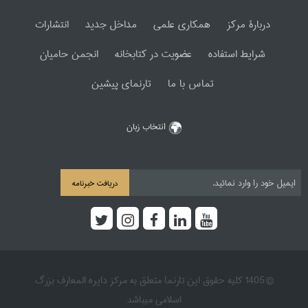
دربارۀ مرکز
همکاری علمی
مداخل جدید
انتشارات
شرایط استفاده
عضویت در کتابخانه
انجمن حامیان
تماس با ما
تارنمای پیشین
انتخاب زبان
دریافت خبرنامه
© 1405 کلیه حقوق این تارنما متعلق به مرکز دایره المعارف بزرگ
اسلامی میباشد