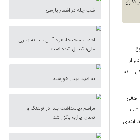
ر طلوع
شب چله در اشعار پارسی
احمد مسجدجامعی: آیین یلدا به «امری
وع
ملی» تبدیل شده است
 و از
نی – که
به امید دیدار خورشید
اهالی
مراسم «پاسداشت یلدا در فرهنگ و
؛ شب
تمدن ایران» برگزار شد
ت و از آن روز، چلۀ کوچک شروع می‌شد که 20 روز بود و تا ابتدای