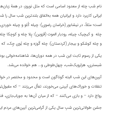
نام شب چله از معدود اسامی است که مثل نوروز، در همۀ زبان‌ها، 
ایرانی کاربرد دارد و ایرانیان همه به‌اتفاق بلندترین شب سال را 
است؛ مثلاً، در نیشابور (خراسان رضوی): چیله کُلو و چیله خوردی،
چله و کیچیک چیله، رودبار الموت (قزوین): پِلا چله و کوچکا چله، خرم
و چله کوشکو و بیجار (کردستان): چله گَورَه و چله بُوی چِک، که
یکی از رسوم ثابت این شب در همه دوران‌ها، شاهنامه‌خوانی بود
شبستری، هزارویک‌شب، چهل‌طوطی و... هم خوانده می‌شد.
تنقلات و خوراک‌های آیینی می‌خورند، تفأل می‌زنند – که مقبول‌
رواج دارد – و بازی می‌کنند – که از میان آن‌‌ها به جوراب‌بازی، ف
جشن طولانی‌ترین شبِ سال یکی از گرامی‌ترین آیین‌های مردم ای