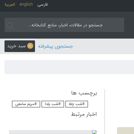
فارسی
english
العربیة
سبد خرید
جستجوی پیشرفته
0
برچسب ها
#شب چله
#شب یلدا
#مریم سامعی
اخبار مرتبط