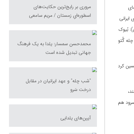
مروری بر رایج‌ترین حکایت‌های
ای
اسطوره‌ایِ زمستان / مریم سامعی
 ایرانی
: بُیوک
چله گُتو
محمدحسن سمسار: یلدا به یک فرهنگ
جهانی تبدیل شده است
سین کرد
"شب چله" و عهد ایرانیان در مقابل
درخت سَرو
ربانی می‌کنند،
سرود هم
آیین‌های یلدایی