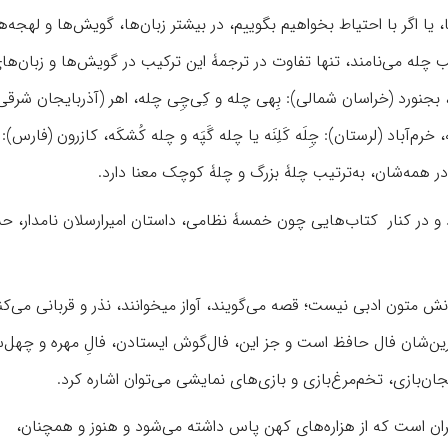
یا اگر با احتیاط بخواهیم بگوییم، در بیشتر زبان‌ها، گویش‌ها و لهجه‌ه
شب چله می‌نامند، تنها تفاوت در ترجمۀ این ترکیب در گویش‌ها و زبان‌های
 بجنورد (خراسان شمالی): بِهی چله و کِی‌چِی چله، اهر (آذربایجان شرقی)
‌آباد (لرستان): چِلَه کَلِنَه یا چله گَپَه و چله کُشکَه، کازرون (فارس): 
 در همه‌شان، به‌ترتیب چلۀ بزرگ و چلۀ کوچک معنا دارد.
 و در کنار کتاب‌هایی چون خمسۀ نظامی، داستان امیرارسلان نامدار، ح
آیین‌های این شب البته گوناگون است و محدود و مختصر در خوانش متون ادبی نیست؛ قصه می‌گویند، آواز می‎خوانند، نذر و ق
ترین‌شان فال حافظ است و جز این، فال‌گوش ایستادن، فالِ مهره و چهل‌
نجان‌بازی، تخم‌مرغ‌بازی و بازی‌های نمایشی می‌توان اشاره کرد.
ران است که از هزاره‌های کهن پاس داشته می‌شود و هنوز و همچنان،