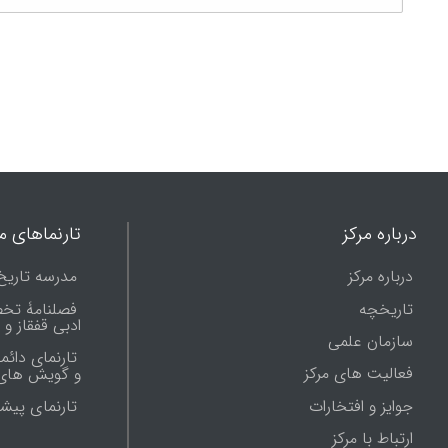
درباره مرکز
تارنماهای ما
درباره مرکز
مدرسه تاریخ
تاریخچه
فصلنامۀ تخ
ادبی قفقاز و
سازمان علمی
تارنمای دائم
فعالیت های مرکز
و گویش های 
جوایز و افتخارات
تارنماى پيش
ارتباط با مرکز