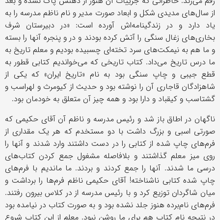
رقم می‌زند. خاطراتی که جزییات آن هنوز از ذهنش پاک نشده و بعد
از سال‌های مدیدی شکل و ابعاد صورت مدیر و نام ناظم مدرسه را به
یاد دارد و در زندگینامه‌اش آورده است: «در دبیرستان شرف
بخاری‌های زغال سنگی را آتش کرده بودند و در و پنجره آنها را بسته
و ما هم به نیمکت‌های سرد تخته‌ای چسبیده بودیم و معلم تاریخ به
ما درس تاریخ می‌داد. کتاب تاریخی که می‌خواندیم کتابی قطور به
قطع جیبی و چاپ سنگی بود به نام «تاریخ ایران» که یکی از
شاهزادگان قاجاری آن را نوشته بود و حدیث از کیومرث و لهراسب و
گشتاسب و کیقباد و دارا بود و همه چیز آن متعلق به خودمان بود.
ناگهان در اطاق باز شد و رئیس مدرسه و ناظم آن آقای حکیمی که
صورتی اسبی و بزرگ داشت با دو مستخدم که هر یک مقداری از
فرم‌های چاپ شده از کتابی را در دست داشتند وارد شدند و آنها را
روی میز معلم گذاشتند و بلافاصله مشغول جمع کردن کتاب‌های
درسی ما شدند. آنها را جمع کردند و بردند. ما ماندیم با فرم‌های
چاپ شده کتابی ناشناخته! آقای حکیمی ناظم فرم‌ها را برداشت و
میان شاگردان توزیع کرد و با رئیس مدرسه از در کلاس بیرون رفتند.
فرم‌های نام‌برده هنوز جلد نشده بود و به صورت کتاب در نیامده بود
در نتیجه نام کتاب هم برای ما روشن نبود. معلم از این کتاب شروع