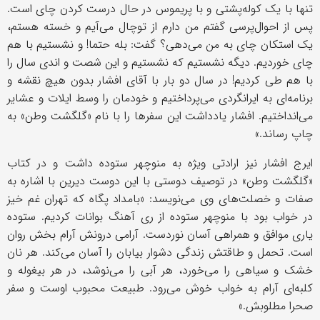
تنها با یک کوله‌پشتی و با پریموس در حال درست کردن چای است.
پس از احوال‌پرسی گفتم من دارم از توچال می‌آیم و خسته هستم،
یک استکان چای به من می‌دهی؟ گفت: بله حتما! و نشستیم با هم
چای خوردیم. دیگه نشستیم که نشستیم و این شصت و اندی سال را
با هم طی کردیم! در سال دو بار با آقای افشار بدون هیچ نقشه و
برنامه‌ای به ایرانگردی می‌پرداختیم و خودمان را وسط ایلات و عشایر
می‌انداختیم. افشار یادداشت این سفرها را با نام «گلگشت وطن» به
چاپ رساند.»
ایرج افشار نیز ارادتی ویژه به منوچهر ستوده داشت و در کتاب
«گلگشت وطن» در توصیف دوستی با این دوست دیرین با اشاره به
صفات و خصلت‌های وی می‌نویسد: «بامداد پگاه که تهران غم خیز
در خواب بود با منوچهر ستوده از ری آهنگ بوانات کردیم. ستوده
یاری موافق و همراهی آسان نوردست. آرامی درونش آرام بخش روان
است. تحمل و طاقتش زندگی دشوار بیابان را آسان می‌کند. هر نان
خشک و سیاهی را می‌خورد، هر آبی را می‌نوشد، در هر بیغوله و
کلبه‌ای آرام به خواب خوش می‌رود. طبیعت محبوب اوست و سفر
صحرا مطلوبش.»