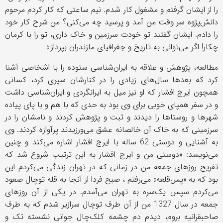
را از ایشان گرفتم و مشغول کار شدم. نیم ساعتی که کار کردم مرحوم
دانش‌پژوه سر وقت من آمد و پرسید چه می‌کنی؟ من شرح کار خود
را دادم. ایشان گفتند تو خودت سرزمین و خاک داری، تو را با کرمان
چکار! اگر می‌توانی به تاریخ و جغرافیای مازندران بپرداز!»
مطالعه، پژوهش و علاقه به ایران‌شناسی ستوده را با اشخاصی آشنا
کرد که بعدها سال‌های زیادی را در کنارشان سپری کرد، کسانی
همچون ایرج افشار که او نیز میل به ایرانگردی و ایران‌شناسی داشت
و در سفر همپای خوبی برای وی بود به حدی که با هم و با پای پیاده
شهرها و روستاها را دیدند و ثبت و پژوهش کردند و نامشان را در
سرزمینی که به خاک آن خالصانه عشق می‌ورزیدند پرآوازه کردند. وی
به آشنایی و دوستی 62 ساله با ایرج افشار اشاره می‌کند و چنین
می‌نویسد: «دوستی من و ایرج افشار به این ترتیب شروع شد که
تفریح روزهای جمعه من در زمانی که در تهران زندگی می‌کردم این
بود که به «پس‌قلعه» می‌رفتم ، صبح فردا از آنجا به قله توچال صعود
می‌کردم سپس یک‌سره به تهران می‌آمدم. در یکی از آن روزهای
جمعه در سال 1327 من از آن طرف توچال سرازیر شدم که به طرف
صاحبقرانیه بروم، دیدم دم‌ چشمه کلک‌چال جوانی نشسته تک و