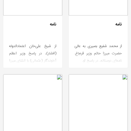
نامه
نامه
از محمد شفیع بصیری به عالی
از شیخ علی‌خان اعتمادالدوله
حضرت میرزا حاتم وزیر قره‌باغ.
(افشار)، در پاسخ وزیر اعظم
نامه‌ای دوستانه، در پاسخ او.
آخوندگار (عثمانی) با انشای میرزا
محمدرضا مجلس‌نویس.