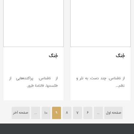
جُنگ
جُنگ
از ناشناس. چند دست. به نثر و
از ناشناس. پراكنده‌هایی از
نظم...
طلسمها، فالنامۀ طیور.
صفحه اول
...
6
7
8
9
10
...
صفحه آخر