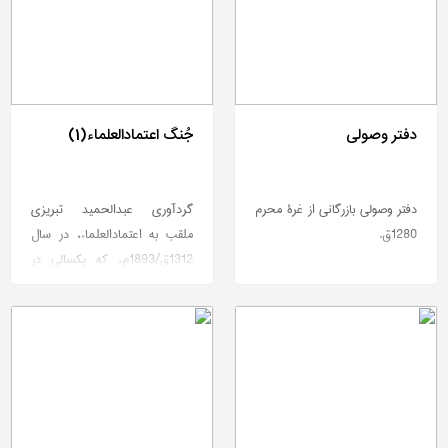
دفتر وصولی
جُنگ اعتمادالعلماء(1)
دفتر وصولی بازرگانی از غرۀ محرم
گردآوری عبدالحمید تبریزی
1280ق.
ملقب به اعتمادالعلماء، در سال
1312ق/1893م، كه یكسالی در
مشهد به زیارت رفته بود.