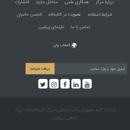
دربارۀ مرکز
همکاری علمی
مداخل جدید
انتشارات
شرایط استفاده
عضویت در کتابخانه
انجمن حامیان
تماس با ما
تارنمای پیشین
انتخاب زبان
دریافت خبرنامه
© 1405 کلیه حقوق این تارنما متعلق به مرکز دایره المعارف بزرگ
اسلامی میباشد