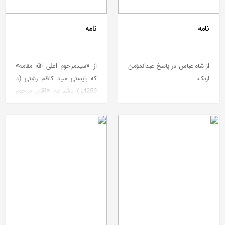
نامه
نامه
از شاه عباس در پاسخ عبدالمؤمن
از «سیدمرحوم اعلی الله مقامه»
ازبک.
كه بایستی سید كاظم رشتی (د
1259ق) باشد به «آقای مرحوم
اعلی الله مقامه» كه بایستی حاج
محمدكریم كرمانی (د 1288ق)
باشد.