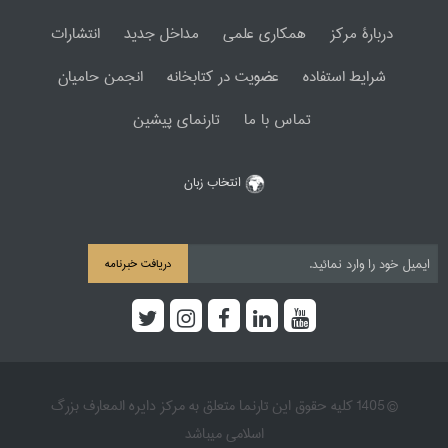
دربارۀ مرکز
همکاری علمی
مداخل جدید
انتشارات
شرایط استفاده
عضویت در کتابخانه
انجمن حامیان
تماس با ما
تارنمای پیشین
انتخاب زبان
دریافت خبرنامه
© 1405 کلیه حقوق این تارنما متعلق به مرکز دایره المعارف بزرگ
اسلامی میباشد