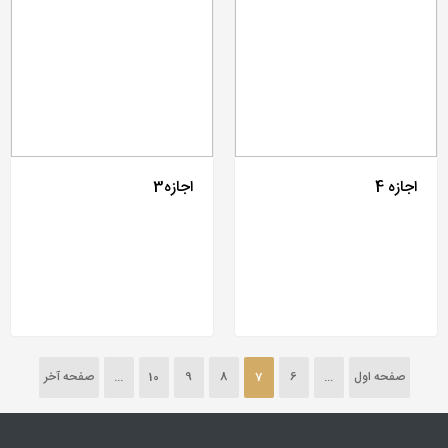
اجازه 4
اجازه3
صفحه اول
...
6
7
8
9
10
...
صفحه آخر