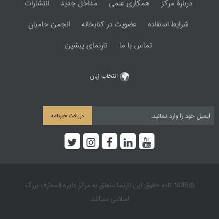
دربارۀ مرکز
همکاری علمی
مداخل جدید
انتشارات
شرایط استفاده
عضویت در کتابخانه
انجمن حامیان
تماس با ما
تارنمای پیشین
انتخاب زبان
دریافت خبرنامه
© 1405 کلیه حقوق این تارنما متعلق به مرکز دایره المعارف بزرگ
اسلامی میباشد