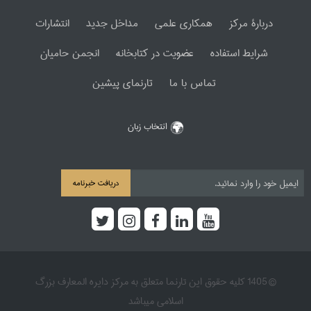
دربارۀ مرکز
همکاری علمی
مداخل جدید
انتشارات
شرایط استفاده
عضویت در کتابخانه
انجمن حامیان
تماس با ما
تارنمای پیشین
انتخاب زبان
دریافت خبرنامه
© 1405 کلیه حقوق این تارنما متعلق به مرکز دایره المعارف بزرگ
اسلامی میباشد