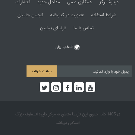
دربارۀ مرکز
همکاری علمی
مداخل جدید
انتشارات
شرایط استفاده
عضویت در کتابخانه
انجمن حامیان
تماس با ما
تارنمای پیشین
انتخاب زبان
دریافت خبرنامه
© 1405 کلیه حقوق این تارنما متعلق به مرکز دایره المعارف بزرگ
اسلامی میباشد