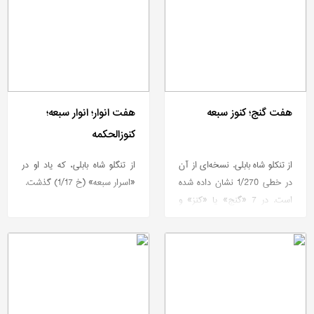
هفت گنج؛ کنوز سبعه
هفت انوار؛ انوار سبعه؛
کنوزالحکمه
از تنکلو شاه بابلی. نسخه‌ای از آن
از تنگلو شاه بابلی، که یاد او در
در خطی 1/270 نشان داده شده
«اسرار سبعه» (خ 1/17) گذشت.
است. در 7 «گنج» یا «کنز» و
سربندهای کوچکتر «تدبیر».