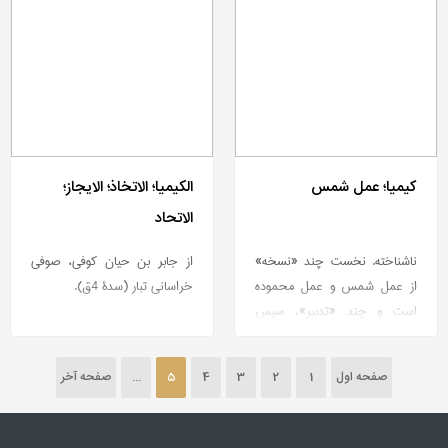
كیمیا؛ عمل شمس
الكیمیا؛ الاتخاذ؛ الایجاز؛
الاتحاد
ناشناخته. نخست چند «نسخه»
از جابر بن حیان كوفی، صوفی
از عمل شمس و عمل محموده
خراسانی تبار (سدۀ 4ق).
است و چند «تدبیر»، سپس
«فصل»هایی. بی‌شماره.
صفحه اول
1
2
3
4
5
...
صفحه آخر