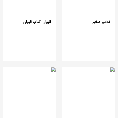
تدابیر صغیر
البیان؛ کتاب البیان