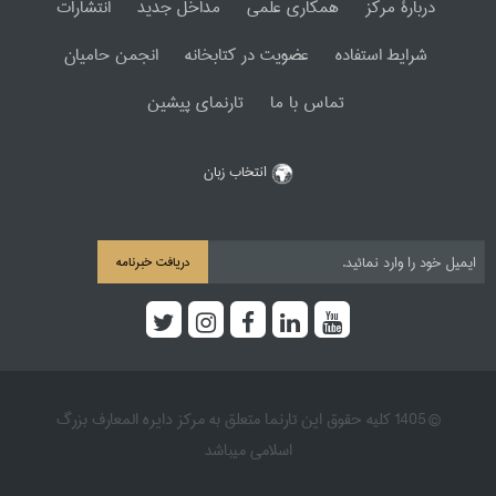
دربارۀ مرکز
همکاری علمی
مداخل جدید
انتشارات
شرایط استفاده
عضویت در کتابخانه
انجمن حامیان
تماس با ما
تارنمای پیشین
انتخاب زبان
دریافت خبرنامه
© 1405 کلیه حقوق این تارنما متعلق به مرکز دایره المعارف بزرگ
اسلامی میباشد