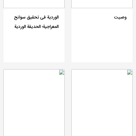
وصیت
الوردیة فی تحقیق سوانح
المعراجیة؛ الحدیقة الوردیة