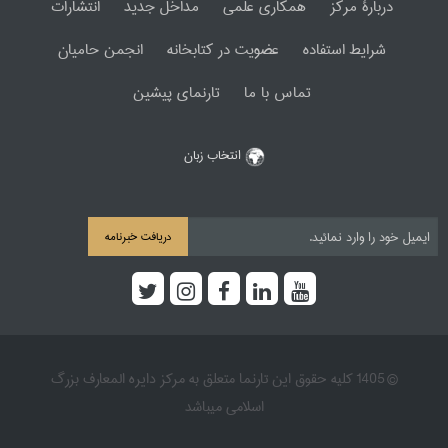
دربارۀ مرکز
همکاری علمی
مداخل جدید
انتشارات
شرایط استفاده
عضویت در کتابخانه
انجمن حامیان
تماس با ما
تارنمای پیشین
انتخاب زبان
دریافت خبرنامه
© 1405 کلیه حقوق این تارنما متعلق به مرکز دایره المعارف بزرگ
اسلامی میباشد