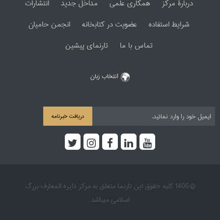
دربارۀ مرکز
همکاری علمی
مداخل جدید
انتشارات
شرایط استفاده
عضویت در کتابخانه
انجمن حامیان
تماس با ما
تارنمای پیشین
انتخاب زبان
دریافت خبرنامه
© 1405 کلیه حقوق این تارنما متعلق به مرکز دایره المعارف بزرگ
اسلامی میباشد