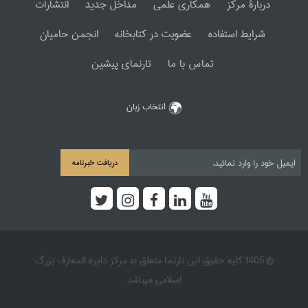
دربارۀ مرکز
همکاری علمی
مداخل جدید
انتشارات
شرایط استفاده
عضویت در کتابخانه
انجمن حامیان
تماس با ما
تارنمای پیشین
انتخاب زبان
دریافت خبرنامه
© 1405 کلیه حقوق این تارنما متعلق به مرکز دایره المعارف بزرگ
اسلامی میباشد