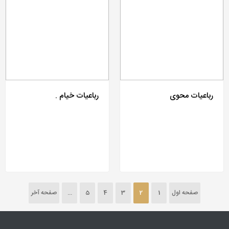
رباعیات محوی
رباعیات خیام .
صفحه اول
1
2
3
4
5
...
صفحه آخر