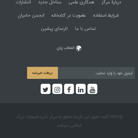
دربارۀ مرکز
همکاری علمی
مداخل جدید
انتشارات
شرایط استفاده
عضویت در کتابخانه
انجمن حامیان
تماس با ما
تارنمای پیشین
انتخاب زبان
دریافت خبرنامه
© 1405 کلیه حقوق این تارنما متعلق به مرکز دایره المعارف بزرگ
اسلامی میباشد