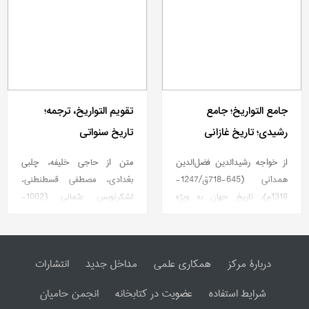
جامع التواریخ؛ جامع
تقویم التواریخ، ترجمه؛
رشیدی؛ تاریخ غازانی
تاریخ سنواتی
از خواجه رشیدالدین فضل‌الدین
متن از حاجی خلیفه، چلبی
همدانی (645-718ق/1247-
بغدادی، مصطفی قسطنطنی،
1318م). تاریخ جهان به ویژه
لشکرنویس عثمانی (1002-
مغولان است، از روی اسناد دربار
1067ق) خود گوید که آن را در
آنان، كه به یاری چند تن، به
دو ماه از 1058ق (1648م) نگاشته
دستور غازانخان، در 700ق به آن
است.
دربارۀ مرکز
همکاری علمی
مداخل جدید
انتشارات
آغاز و در 706ق به انجام رسانده
است. در 4 مجلد و مجلد 3 آن
شرایط استفاده
عضویت در کتابخانه
انجمن حامیان
«صورالاقالیم و مسالك و ممالك»