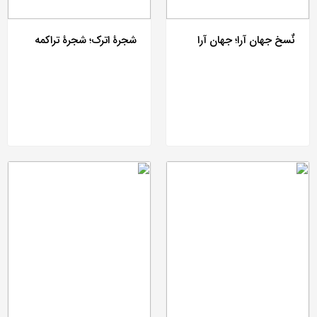
نٌسخ جهان آرا؛ جهان آرا
شجرۀ اترک؛ شجرۀ تراکمه