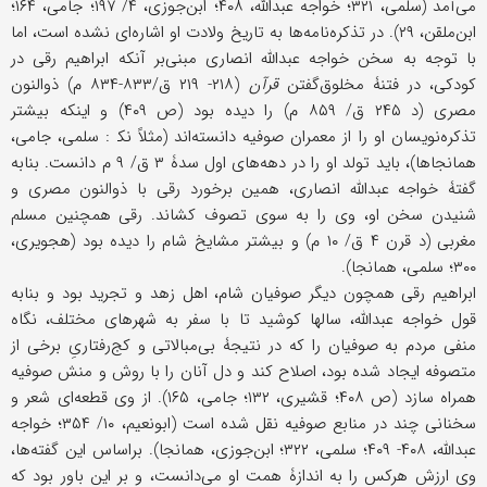
می‌آمد (سلمی، ۳۲۱؛ خواجه عبدالله، ۴۰۸؛ ابن‌جوزی، ۴/ ۱۹۷؛ جامی، ۱۶۴؛
ابن‌ملقن، ۲۹). در تذکره‌نامه‌ها به تاریخ ولادت او اشاره‌ای نشده است، اما
با توجه ‌به سخن خواجه عبدالله انصاری مبنی‌بر آنکه ابراهیم رقی در
کودکی، در فتنۀ مخلوق‌گفتن
قرآن
(۲۱۸- ۲۱۹ ق/۸۳۳-۸۳۴ م) ذوالنون
مصری (د ۲۴۵ ق/ ۸۵۹ م) را دیده بود (ص ۴۰۹) و اینکه بیشتر
تذکره‌نویسان او را از معمران صوفیه دانسته‌اند (مثلاً نک‍ : سلمی، جامی،
همانجاها)، باید تولد او را در دهه‌های اول سدۀ ۳ ق/ ۹ م دانست. بنابه
گفتۀ خواجه عبدالله انصاری، همین برخورد رقی با ذوالنون مصری و
شنیدن سخن او، وی را به سوی تصوف کشاند. رقی همچنین مسلم
مغربی (د قرن ۴ ق/ ۱۰ م) و بیشتر مشایخ شام را دیده بود (هجویری،
۳۰۰؛ سلمی، همانجا).
ابراهیم رقی همچون دیگر صوفیان شام، اهل زهد و تجرید بود و بنابه
قول خواجه عبدالله، سالها کوشید تا با سفر به شهرهای مختلف، نگاه
منفی مردم به صوفیان را که در نتیجۀ بی‌مبالاتی و کج‌رفتاریِ برخی از
متصوفه ایجاد شده بود، اصلاح کند و دل آنان را با روش و منش صوفیه
همراه سازد (ص ۴۰۸؛ قشیری، ۱۳۲؛ جامی، ۱۶۵). از وی قطعه‌ای شعر و
سخنانی چند در منابع صوفیه نقل شده است (ابونعیم، ۱۰/ ۳۵۴؛ خواجه
عبدالله، ۴۰۸- ۴۰۹؛ سلمی، ۳۲۲؛ ابن‌جوزی، همانجا). براساس این گفته‌ها،
وی ارزش هرکس را به اندازۀ همت او می‌دانست، و بر این باور بود که