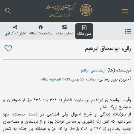
تصاویر مقاله
مشخصات مقاله
اشتراک گذاری
متن مقاله
رقی، ابواسحاق ابرهیم
نویسنده (ها)
:
رمضانعلی ایزانلو
آخرین بروز رسانی
:
دوشنبه 29 بهمن 1403
تاریخچه مقاله
رَقّی،
ابواسحاق ابراهیم بن داوود قصار (د ۳۲۶ ق/ ۹۳۸ م)، از صوفیان و
مشایخ بزرگ شام.
از جزئیات زندگی و شرح احوال رقی اطلاعی در دست نیست. تنها
می‌دانیم که اهل رَقّه (شهری بر ساحل فرات) بود و از نزدیکان و مصاحبان
جنید بغدادی (د ۲۹۷ یا ۲۹۸ ق/۹۱۰ یا ۹۱۱ م) و عبدالله بن جلاء به شمار