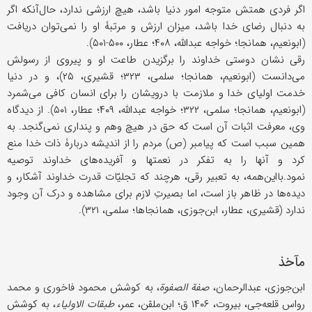
اگر فردی همتش متوجه امور دنیا باشد، هیچ ارزشی ندارد، حال‌آنکه اگر
به دنبال رضای خدا باشد، میزان ارزش و مرتبۀ او را نمی‌توان دریافت
(ابونعیم، همانجا؛ خواجه عبدالله، ۴۰۸؛ عطار، ۵۰۰-۵۰۱).
رقی نشان دوستی خداوند را برگزیدن طاعت او و پیروی از رسولش
می‌‌دانست (ابونعیم، همانجا؛ سلمی، ۳۲۳؛ قشیری، ۲۵)، و در دنیا
خدمت اولیای خدا و ملازمت با درویشان را برای انسان کافی می‌شمرد
(ابونعیم، همانجا؛ سلمی، ۳۲۲؛ خواجه عبدالله، ۴۰۹؛ عطار، ۵۰۱). از دیدگاه
وی، معرفت اثبات آن است که حق در هیچ وهم و پنداری نمی‌گنجد. به
همین سبب است که پیامبر (ص) مردم را از اندیشه دربارۀ ذات خدا منع
کرد و آنها را به تفکر در نعمتها و آفریده‌های خداوند توصیه
نمود.بااین‌همه، به تعبیر رقی، هرچند که تجلیّات قدرت خداوند آشکار، و
دیده‌ها در ظاهر باز است، اما بصیرتِ لازم برای مشاهده و درک آن وجود
ندارد (قشیری، عطار، ابن‌جوزی، همانجاها؛ سلمی، ۳۲۱).
مآخذ
ابن‌جوزی، عبدالرحمان،
صفة الصفوة
، به کوشش محمود فاخوری و محمد
رواس قلعه‌جی، بیروت، ۱۴۰۶ ق؛ ابن‌ملقن، عمر،
طبقات الاولیاء
، به کوشش