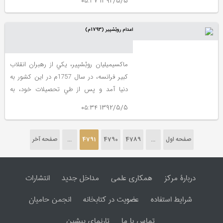
1392/5/5 ۰۵:۳۷
گرفت و ديري نگذشت كه نبوغ او در رشته
رياضي در سراسر ناحيه پيچيد. دالتون در اين
اعدام روبْسْپير (1793م)
زمان، در حالي كه تنها 12 سال داشت،
مدرسه‏اي در روستاي خود تأسيس كرد و
ماكسيميليان روبْسْپير، يكي از رهبران انقلاب
كبير فرانسه، در سال 1757م در اين كشور به
دنيا آمد و پس از طي تحصيلات خود، به
وكالت پرداخت. وي در جواني وارد فعاليت‏هاي
1392/5/5 ۰۵:۳۴
سياسي شد و با ورود به مجلس طبقات
عمومي فرانسه، مخالفت رسمي خود را با
مفاسد لويى شانزدهم، پادشاه اين كشور ابراز
صفحه اول
...
4789
4790
4791
...
صفحه آخر
داشت.
دربارۀ مرکز
همکاری علمی
مداخل جدید
انتشارات
شرایط استفاده
عضویت در کتابخانه
انجمن حامیان
تماس با ما
تارنمای پیشین