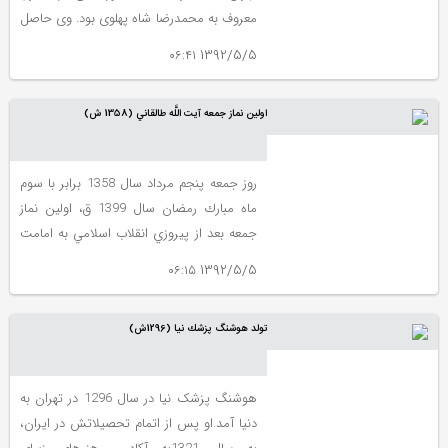
سرزمين هاي اطراف ما را فرا گرفته، اوج
معروف به محمدرضا شاه پهلوی بود. وی حاصل
انسان دوستي و عشق و محبت را مي توان در
ازدواج رضاشاه و تاج‌الملوک آیرملو بود.در
گنجينه بازمانده....
1392/5/5 ۰۶:۴۱
شش سالگی پدرش پادشاه شد و او به
ولیعهدی ایران رسید...
اولين نماز جمعه آيت ‏اللَّه طالقاني (1358 ش)
روز جمعه پنجم مرداد سال 1358 برابر با سوم
ماه مبارك رمضان سال 1399 ق، اولين نماز
جمعه بعد از پيروزي انقلاب اسلامي به امامت
مرحوم آيت‏اللَّه سيدمحمود طالقاني در دانشگاه
1392/5/5 ۰۶:۱۵
تهران برگزار شد. امام خميني)ره(، چند روز قبل
از اين تاريخ، اين مهم را به ايشان سپردند و
تولد هوشنگ پزشك نيا (1296ش)
حكم برپايي و اقامه نماز جمعه را صادر
فرمودند. واگذاري اين تكليف عظيم و سنگين
توسط رهبر فرزانه انقلاب در حساس‏ترين ...
هوشنگ پزشک نیا در سال 1296 در تهران به
دنیا آمد.او پس از اتمام تحصیلاتش در ایران،