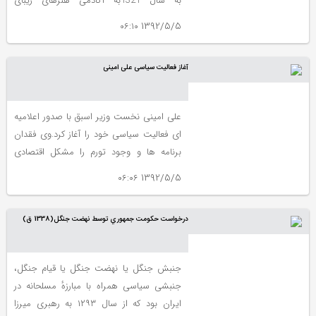
به سال 1321به آکادمی هنرهای زیبای
استانبول ترکیه رفت و ...
1392/5/5 ۰۶:۱۰
آغاز فعالیت سیاسی علی امینی
علی امینی نخست وزیر اسبق با صدور اعلامیه
ای فعالیت سیاسی خود را آغاز کرد.وی فقدان
برنامه ها و وجود تورم را مشکل اقتصادی
دانست که به صورت یک مشکل سیاسی ظاهر
1392/5/5 ۰۶:۰۶
شده است و حل هیچ یک بدون دیگری
ممکن نیست.
درخواست حكومت جمهوري توسط نهضت جنگل(1338 ق)
جنبش جنگل یا نهضت جنگل یا قیام جنگل،
جنبشی سیاسی همراه با مبارزهٔ مسلحانه در
ایران بود که از سال ۱۲۹۳ به رهبری میرزا