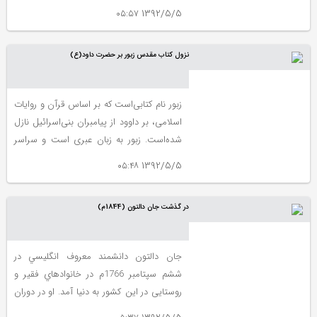
کوچک‌خان جنگلی به مبارزهٔ مسلحانه بر ضد
1392/5/5 ۰۵:۵۷
ارتش خارجی داخل خاک ایران و بریگاد قزاق،
که زیر دست افسران روسی تعلیم و تربیت
نزول كتاب مقدس زبور بر حضرت داود(ع)
شده بودند، پرداخت. آنچه روشن است تعداد
زیادی از انقلابی‌های جنگل در درگیری های
مسلحانه با لشگرهای انگلیس، روسیه و ارتش
زبور نام کتابی‌است که بر اساس قرآن و روایات
سلطنتی قاجار کشته شدند.
اسلامی، بر داوود از پیامبران بنی‌اسرائیل نازل
شده‌است. زبور به زبان عبری است و سراسر
اندرز و دعا و مناجات با ایزد متعال و تجلیل
1392/5/5 ۰۵:۴۸
مقام ربوبی است و پس از تورات نزول
یافته‌است
در گذشت جان دالتون (1844م)
جان دالتون دانشمند معروف انگليسي در
ششم سپتامبر 1766م در خانواده‏اي فقير و
روستايى در اين كشور به دنيا آمد. او در دوران
كودكي، دروس مذهبي، رياضي و علوم را فرا