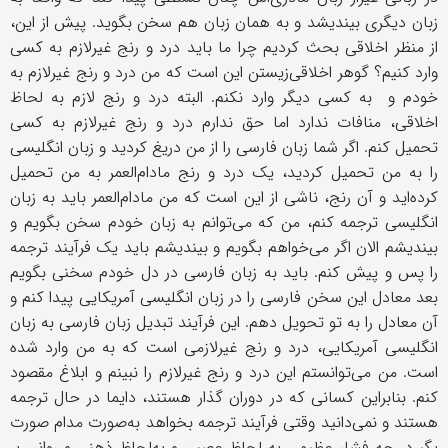
زبان دیگری بیندیشد و به همان زبان هم سخن بگوید. پیش از این،
از منظر اخلاقی بحث کردیم چرا ما باید درد و رنج غیرلازم به کسی
وارد کنیم؟ گوهر اخلاقی‌زیستن این است که من درد و رنج غیرلازم به
خودم و به کسی دیگر وارد نکنم. البته درد و رنج لازم به لحاظ
اخلاقی، منافات ندارد اما حق ندارم درد و رنج غیرلازم به کسی
تحمیل کنم. اگر شما زبان فارسی را از من دریغ کردید و زبان انگلیسی
را به من تحمیل کردید، یک درد و رنج مادام‌العمر به من تحمیل
کرده‌اید و آن رنج، ناشی از این است که من مادام‌العمر باید به زبان
انگلیسی ترجمه کنم، من که می‌توانم به زبان خودم سخن بگویم و
بیندیشم الان اگر می‌خواهم بگویم و بیندیشم باید یک فرآیند ترجمه
را پس و پیش کنم. باید به زبان فارسی در دل خودم سخنی بگویم
بعد معادل این سخن فارسی را در زبان انگلیسی آمریکایی پیدا کنم و
آن معادل را به تو تحویل دهم. این فرآیند تبدیل زبان فارسی به زبان
انگلیسی آمریکایی، درد و رنج غیرلازمی است که به من وارد شده
است. من می‌توانستم این درد و رنج غیرلازم را نبینم و ابلاغ مقصود
کنم. بنابراین کسانی که در دوران‌ گذار هستند، دایما در حال ترجمه
هستند و نمی‌دانید وقتی فرآیند ترجمه بخواهد به‌صورت مدام صورت
بگیرد، چه فشار عظیمی به لحاظ عصبی و به‌لحاظ ذهنی و روانی بر