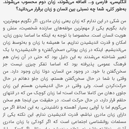
انگلیسی، فارسی و... اضافه می‌شوند، زبان دوم محسوب می‌شوند.
به‌طور کلی، شما چه نسبتی بین انسان و زبان برقرار می‌دانید؟
من شکی در این ندارم که زبان یعنی زبان مادری. اگر نگویم مهم‌ترین،
باید بگویم یکی از مهم‌ترین مولفه‌های سازنده شخصیت، منش و
هویت انسان است. مخصوصا با توجه به اینکه ما اساسا بدون زبان،
امکان و قدرت اندیشیدن نداریم. ما همیشه با زبان و به‌توسط زبان
می‌اندیشیم. اینکه در زبان یونانی «سخن‌گفتن» و «اندیشیدن» با یک
تعبیر شناخته می‌شدند به این دلیل بود که حتی در آن زمان هم
فرهنگ عمومی پذیرفته بود که اساسا تفکر چیزی نیست جز
سخن‌گفتن با خود. در وجود منِ انسان، دوتا زبان وجود دارد. من
وقتی با شما در حال سخن‌گفتن هستم، زبان جلو دهانم در حال
حرکت‌کردن است. ولی وقتی در حال اندیشیدن هستم این زبان
جلوی دهان من کاملا ساکت است؛ اما زبان کوچک من که در انتهای
حلقم قرار دارد، در حال حرکت است. در حقیقت من اینجا هم سخن
می‌گویم اما با آوایی بسیار آهسته و ناشنیدنی. به این لحاظ اگر من
دارای زبان مادری نباشم، قدرت اندیشیدن ندارم. این نکته یکی از
مسلمات روانشناسی اجتماعی است که اگر کودکی با زبان مادری
آشنایی نداشته باشد، نمی‌تواند بیندیشد. برای مثال، اگر کودکی را از