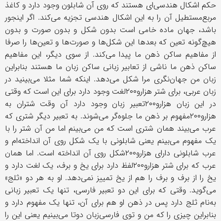
حکم اشکال هندسی‌ای هستند که روی آن شابلون وجود دارد و کاغذ
مربع‌مستطیل آن را به این اشکال هندسی تجزیه می‌کند. اگر اینجور
باشد، جهان ماده خامی است بدون شکل و بدون صورت و بدون
هیچ‌گونه تعین که بعدها این شکل‌ها و صورت‌ها و تعین‌ها را صرفا
از مفاهیم ساکن ذهن ما پیدا می‌کند. از سوی دیگر، این مفاهیم
ساکن ذهن ما ناشی از تعابیر زبانی ساکن زبان ما هستند بنابراین
زبان من جهان‌نگری مرا شکل می‌دهد. اینکه شما مثلا می‌بینید در
زبان عربی، برای شتر هزارو٢٠٠لغت وجود دارد برای این است که وقتی
در این زبان هزارو٢٠٠تعبیر زبان وجود دارد آن وقت شتران به
هزارو٢٠٠مفهوم بر ذهن ما جلوه‌گر می‌شوند. به تعبیر دیگر شتری که
عرب می‌بیند همان شتری است که من می‌بینم اما من آن شتر را با
یک مفهوم می‌بینم یعنی شابلونی با یک شکل روی آن انداخته‌ام و
عرب شابلونی دارای هزارو٢٠٠شکل روی آن انداخته است. اما همان
عرب که برای شتر هزارو٢٠٠لفظ دارد برای یخ و برف، یک لغت دارد و
یخ را از برف و برف را هم از یخ تمییز نمی‌دهد. او به هر دو «ثلج»
می‌گوید. وقتی که برای این دو تعبیر فارسی، تنها یک تعبیر زبانی
به‌نام ثلج دارد پس در ذهن او هم برای آن، تنها یک مفهوم دارد و
بنابراین چیزی را که من و توی فارسی‌زبان دوتا می‌بینیم یعنی این را