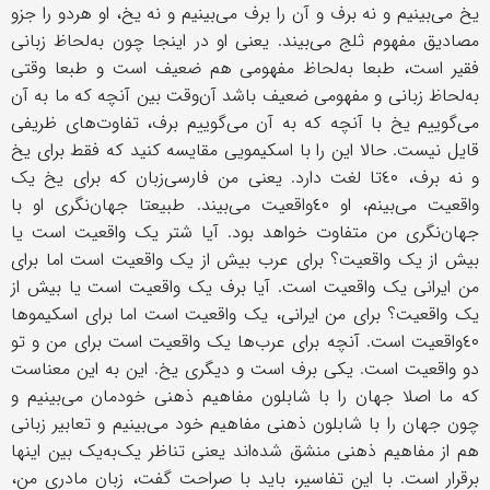
یخ می‌بینیم و نه برف و آن را برف می‌بینیم و نه یخ، او هردو را جزو
مصادیق مفهوم ثلج می‌بیند. یعنی او در اینجا چون به‌لحاظ زبانی
فقیر است، طبعا به‌لحاظ مفهومی هم ضعیف است و طبعا وقتی
به‌لحاظ زبانی و مفهومی ضعیف باشد آن‌وقت بین آنچه که ما به آن
می‌گوییم یخ با آنچه که به آن می‌گوییم برف، تفاوت‌های ظریفی
قایل نیست. حالا این را با اسکیمویی مقایسه کنید که فقط برای یخ
و نه برف، ٤٠تا لغت دارد. یعنی من فارسی‌زبان که برای یخ یک
واقعیت می‌بینم، او ٤٠واقعیت می‌بیند. طبیعتا جهان‌نگری او با
جهان‌نگری من متفاوت خواهد بود. آیا شتر یک واقعیت است یا
بیش از یک واقعیت؟ برای عرب بیش از یک واقعیت است اما برای
من ایرانی یک واقعیت است. آیا برف یک واقعیت است یا بیش از
یک واقعیت؟ برای من ایرانی، یک واقعیت است اما برای اسکیموها
٤٠واقعیت است. آنچه برای عرب‌ها یک واقعیت است برای من و تو
دو واقعیت است. یکی برف است و دیگری یخ. این به این معناست
که ما اصلا جهان را با شابلون مفاهیم ذهنی خودمان می‌بینیم و
چون جهان را با شابلون ذهنی مفاهیم خود می‌بینیم و تعابیر زبانی
هم از مفاهیم ذهنی منشق شده‌اند یعنی تناظر یک‌به‌یک بین اینها
برقرار است. با این تفاسیر، باید با صراحت گفت، زبان مادری من،