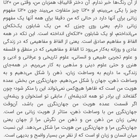
از آن رنگ‌ها خبر ندارم. آن دختر قالیبافِ همزبان من، وقتی من ٢٠تا
چیز را یکی می‌بینم، او ٢٠تا چیز متفاوت می‌بیند چون ٢٠تا مفهوم
زبانی برای آنها دارد در حالی که من دقیقا برای همه آنها یک مفهوم
زبانی دارم. یعنی روی چیزی که من یک شابلون یک‌تکه‌ای
می‌انداختم، او یک شابلون ٢٠تکه‌ای انداخته است. این تکه در همه
الفاظ و مفاهیم صادق است. یعنی از الفاظ و مفاهیمی که در زندگی
عادی و روزانه به‌کار می‌رود تا الفاظ و مفاهیمی که در منطق و فلسفه
و علوم تجربی طبیعی و انسانی، علوم تاریخی و عرفانی و ادبی و
هنری و حتی علوم دینی و مذهبی به کار می‌بریم. در همه‌جای
زندگی، ما داریم به وساطت زبان، ذهن را شکل می‌دهیم و به
وساطت ذهن، جهان را شکل می‌دهیم. جهان‌نگری من بخش عمده
هویت من است که ظاهرا هیچ‌کس نمی‌تواند این را منکر شود؛ چون
گفته‌اند ‌ای برادر تو همه اندیشه‌ای / مابقی تو استخوان و ریشه‌ای.
اگر قسمت عمده هویت من جهان‌نگری من باشد، آن‌وقت
جهان‌نگری من با وساطت ذهن، متاثر از هویت زبانی من است.
یعنی زبان من ذهن من و ذهن من نگرش مرا از جهان یعنی
جهان‌نگری مرا و جهان‌نگری من هویت مرا شکل می‌دهد. این نسبت
میان انسان و زبان او است که از نظر من بسیار واضح و بدیهی است.