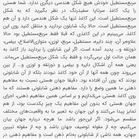
مربع‌مستطیل خودش هیچ شکل هندسی دیگری ندارد. شما هستی
را یک کاغذ سرتاپا سفیدرنگ در نظر بگیرید که به شکل
مربع‌مستطیل است. این کاغذ تنها یک شکل هندسی دارد و آن هم
مربع‌مستطیل است. حالا یک شابلون بردارید و منتقل کنید روی این
کاغذ. می‌بینیم در این کاغذی که قبلا فقط مربع‌مستطیل بود حالا
علاوه‌بر آن، چند دایره، مستطیل، مربع، لوزی، متوازی‌الاضلاع، بیضی،
ذوزنقه و... پدید آمده است. اگر این شابلون را بردارید باز کاغذ به
همان حالت اول برمی‌گردد و فقط یک شکل مربع‌مستطیل می‌‌ماند.
یعنی همه آن اشکال دایره و بیضی و ذوزنقه و لوزی و... از بین
می‌روند چون همه آنها از آن خود کاغذ نبودند بلکه از آن شابلونی
بودند که روی آن افتاده بود. دقیقا جهان هستی نسبت به مفاهیم
ذهنی ما همین وضع را دارد. مفاهیم ذهنی شابلونی هستند که ما
روی کاغذ هستی می‌اندازیم و بر اساس همین مفاهیم ذهنی، اجزای
جهان هستی که بدون این مفاهیم یک چیزِ یکدست بود، از هم
تمایز پیدا می‌کنند و این‌ جهان به تعبیر ما به واقعیت‌های مختلف
منقسم می‌شود. اگر این‌جور باشد ما هرچه درباره جهان بیان
می‌کنیم، چه از مقوله توصیف جهان باشد و چه از مقوله تبیین
جهان، همه ناشی از شابلونی به‌نام ذهن است و مفاهیم ذهنی در