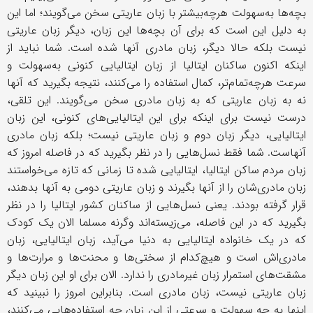
بچه‌ها به‌سهولت هرچه‌بیشتر با زبان عاریتی سخن می‌گویند؛ اما این
به دلیل این است که برای آن بچه‌ها این زبان، دیگر زبان عاریتی
نیست بلکه حالا دیگر، زبان مادری آنها شده است. شما نباید از
اینکه اکنون ساکنان ایتالیا از زبان ایتالیایی کنونی به‌سهولت و
سرعت هرچه‌تمام‌تر، کمال استفاده را می‌کنند، نتیجه بگیرید که آنها
نه به زبان عاریتی که به زبان مادری سخن می‌گویند. این تلقی،
درست نیست برای اینکه برای این ایتالیایی‌های کنونی، این زبان
ایتالیایی، دیگر زبان دوم و زبان عاریتی نیست؛ بلکه زبان مادری
آنهاست. شما فقط نسل‌هایی را در نظر بگیرید که در فاصله امروز که
زبان مردم ساکن ایتالیا، ایتالیایی شده تا زمانی که تازه می‌خواستند
زبان مادری‌شان را از آنها بگیرند و زبان عاریتی دومی به آنها بدهند،
قرار گرفته بودند. یعنی نسل‌هایی از ساکنان کشور ایتالیا را در نظر
بگیرید که در این فاصله، می‌زیسته‌اند وگرنه مسلما الان یک کودک
که در یک خانواده ایتالیایی به دنیا می‌آید، زبان ایتالیایی، زبان
مادری‌اش است و هیچ‌کدام از سختی‌ها و محنت‌ها و مرارت‌ها و
مشقت‌های استمرار زبان غیرمادری را ندارد. الان برای او این زبان دیگر
زبان عاریتی نیست، زبان مادری است. بنابراین امروز را نبینید که
اینها به چه سهولت و سرعتی از این زبان چه استفاده‌هایی می‌کنند،