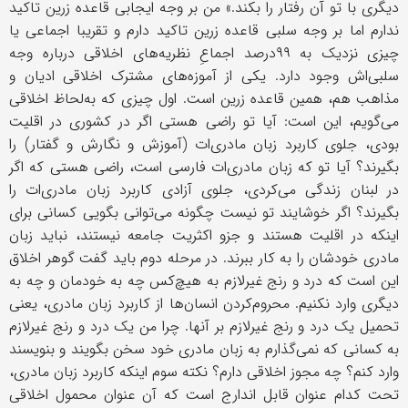
دیگری با تو آن رفتار را بکند.» من بر وجه ایجابی قاعده زرین تاکید
ندارم اما بر وجه سلبی قاعده زرین تاکید دارم و تقریبا اجماعی یا
چیزی نزدیک به ٩٩درصد اجماعِ نظریه‌های اخلاقی درباره وجه
سلبی‌اش وجود دارد. یکی از آموزه‌های مشترک اخلاقی ادیان و
مذاهب هم، همین قاعده زرین است. اول چیزی که به‌لحاظ اخلاقی
می‌گویم، این است: آیا تو راضی‌ هستی اگر در کشوری در اقلیت
بودی، جلوی کاربرد زبان مادری‌ات (آموزش و نگارش و گفتار) را
بگیرند؟ آیا تو که زبان مادری‌ات فارسی است، راضی هستی که اگر
در لبنان زندگی می‌کردی، جلوی آزادی کاربرد زبان مادری‌ات را
بگیرند؟ اگر خوشایند تو نیست چگونه می‌توانی بگویی کسانی برای
اینکه در اقلیت هستند و جزو اکثریت جامعه نیستند، نباید زبان
مادری خودشان را به کار ببرند. در مرحله دوم باید گفت‌ گوهر اخلاق
این است که درد و رنج غیرلازم به هیچ‌کس چه به خودمان و چه به
دیگری وارد نکنیم. محروم‌کردن انسان‌ها از کاربرد زبان مادری، یعنی
تحمیل یک درد و رنج غیرلازم بر آنها. چرا من یک درد و رنج غیرلازم
به کسانی که نمی‌گذارم به زبان مادری خود سخن بگویند و بنویسند
وارد کنم؟ چه مجوز اخلاقی دارم؟ نکته سوم اینکه کاربرد زبان مادری،
تحت کدام عنوان قابل اندارج است که آن عنوان محمول اخلاقی