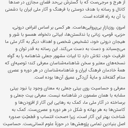
از هرج و مرجی‌ست که با گسترش بی‌حد فضای مجازی در صدها
کانال و رسانه با هدف دوستی با فرهنگ و آثار ملی ایران یا دشمنی
با آن به راه افتاده است.
امروز، روزبازارِ بی‌پروایی‌هاست. هر کسی بر اساس اغراض درونی،
حزبی، قومی، زبانی یا ندانستن‌ها، ابیاتی دلخواه، همسو با شور و
هیجان درونی خود، تشخیص شخصی و اهداف دیگر به آثار ملی ما
می‌چسباند و دست به دست می‌کند. این رسانه به قدر توان و
ظرفیت خود، تلاش دارد تا ابیات مشهور جعلی شاهنامه را به گواه
نسخه‌های معتبر و سخن شاهنامه‌شناسان معرفی کند؛ توصیه‌ای که
همهٔ خادمان فرهنگ ایران و شاهنامه‌شناسان در هر دوره و عصری
مدام گفته‌اند و مایهٔ آزردگی عمیق آن‌ها بوده است.
معرفی و حساسیت روی بیتی جعلی به معنای وجود یا نبود بیتی
مشابه با همان مضمون در شاهنامه نیست. معرفی بیت جعلی و
برساخته در آثار ملی ما، کمک به رهایی این آثار از افزودن‌ها و
کاستن‌ها به هر بهانه‌ و شکل در هر دوره و عصری‌ست. کمک به
شناخت بهتر این آثار است، زیرا «صحت انتساب و قطعیّتِ صدور»
اصل بنیادین تمامی پژوهش‌ها در حوزهٔ علوم انسانی‌ست. حساسیت