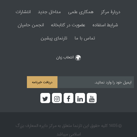
دربارۀ مرکز
همکاری علمی
مداخل جدید
انتشارات
شرایط استفاده
عضویت در کتابخانه
انجمن حامیان
تماس با ما
تارنمای پیشین
انتخاب زبان
دریافت خبرنامه
© 1405 کلیه حقوق این تارنما متعلق به مرکز دایره المعارف بزرگ
اسلامی میباشد