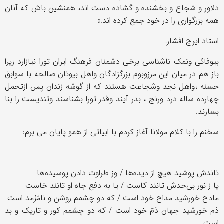
دلاور و شجاع و بخشنده و گشاده دست اند، همنشین باش كه آنان
همه بزرگواری را در خود جمع كرده اند
.
»
استاد ایرج افشار!
بیوفائی ونمک ناشناسی برخی دشمنان فرهنگ ایران تورا نیازارد زیرا
باز هم در میان این مرزوبوم بزرگزادگان واهل بیوتان صالحه با سوابق
حسنه ،واهل نجد وشجاعت هستند که از گوشه زندان پس ازتحمل
چهارده ساله درد ورنج ، بدر آیند وقدر تورا بشناسند وتندیست را بنا
بسازند.
سخنم را با کلام مولانا آغاز کردم با ابیاتی از همو پایان می برم:
تاندش پوشید هیچ از دیده‌ها / وز طراوت دادن پوسیده‌ها
یا ز نور بی‌حدش تانند کاست / یا به دفع جاه او تانند خاست
مادح خورشید مداح خود است / که دو چشمم روشن و نامُرْمد است
ذم خورشید جهان ذمّ خود است / که دو چشمم کور و تاریک و بد
است