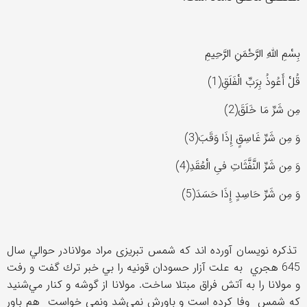
بِسْمِ اللَّهِ الرَّحْمَنِ الرَّحِيمِ
قُلْ أَعُوذُ بِرَبّ‏ِ الْفَلَقِ(1)
مِن شَرِّ مَا خَلَقَ(2)
وَ مِن شَرِّ غَاسِقٍ إِذَا وَقَبَ(3)
وَ مِن شَرِّ النَّفَّثَاتِ فىِ الْعُقَدِ(4)
وَ مِن شَرِّ حَاسِدٍ إِذَا حَسَدَ(5)
تذکره نویسان آورده اند که شمس تبریزی مراد مولانادر حوالي سال
645 هجري به علت آزار حسودان قونيه را بي خبر ترك گفت و رفت
و مولانا را به آتش فراق مبتلا ساخت. مولانا از گوشه و كنار مي‌شنيد
كه شمس وفا کرده است و باورش نمي‌شد ونمی خواست هم باور