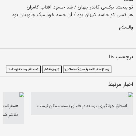
تو ببخشا برکسی کاندر جهان / شد حسود آفتاب کامران
هر کسی کو حاسد کیهان بود / آن حسد خود مرگ جاویدان بود
والسلام
برچسب ها
#مرکز-دائرةالمعارف-بزرگ-اسلامی
#ایرج-افشار
#مصطفی-محقق-داماد
اخبار مرتبط
اسحاق جهانگیری: توسعه در فضای بسته، ممکن نیست
«سفرنامه سد
منتشر شد