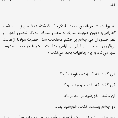
کند.
به روايت
شمس‌الدین احمد افلاکی
(
درگذشتهٔ ۷۶۱ ه.ق
)
در
مناقب
العارفين
: «چون صورت مبارك و معني متبرك مولانا شمس الدين از
نظر حسودان بي چشم پر خشم محتجب شد، حضرت مولانا از غايت
بي‌قراري شب و روز قراري و آرامي نداشت و دايما در صحن مدرسه
سير مي‌كرد و اين رباعيات بجد مي‌گفت.»
كي گفت كه آن زنده جاويد بمُرد؟
كي گفت كه آفتاب اوميد بمرد؟
آن دشمن خورشيد بر آمد بر بام
دو چشم ببست. گفت: خورشيد بمرد!
این رباعی هرچند دریک قضیه وواقعه خاص درزمان ومکان وحال