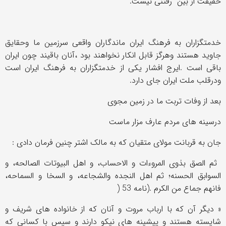
حقيقت از بين رفتنی نیست.
خدمتگزاران به فرهنگ ایران ماندگاران واقعی سرزمین ما وحقایق
جاوید هستند وهرگز قابل انکار نخواهند بود ،آنان باقیند چون ایران
باقی است .ایرج افشار یکی از خدمتگزاران به فرهنگ ایران است
ودرقلب ملت ایران جای دارد.
بعد از وفات تربت ما در زمین مجوی
درسینه های مردم عارف مزار ماست
جان به قربانت مولای متقیان که به مالک اشتر چنین فرمان دادی :
ثم الصق بذوی المروءات و الاحساب، و اهل البیوتات الصالحه، و
السوابق الحسنه؛ ثم اهل النجده والشجاعه، و السخا و السماحه،
فانهم جماع من الكرم .(نامه 53
)
« دیگر آن كه با ارباب مروت و آنان كه از خانواده های شریف و
شایسته هستند و پیشینه های نیكو دارند و سپس با كسانی كه