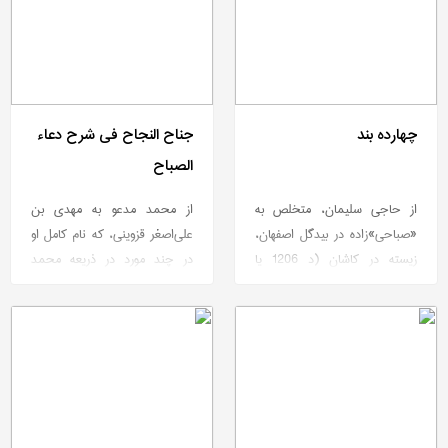
چهارده بند
جناح النجاح فی شرح دعاء
الصباح
از حاجی سلیمان، متخلص به
از محمد مدعو به مهدی بن
«صباحی»زاده در بیدگل اصفهان،
علی‌اصغر قزوینی، كه نام كامل او
زیسته در كاشان (د 1206 یا
در چند مورد در ذریعه محمد
1215ق/1792 یا 1800). در
مهدی بن علی‌اصغر بن محمد
سوگواری.
یوسف قزوینی آمده...