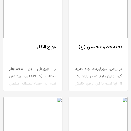
تعزیه حضرت حسین (ع)
امواج البکاء
در بیاض، دربرگیرندۀ چند تعزیه.
از نوروزعلی بن محمدباقر
گویا از ابن رفیع که در پایان یکی
بسطامی (د 1309ق). پیشکش
از آنها آمده: یا ابن الرفیع خامش
شده به حسام‌السلطنه سلطان
از وصف سرفرازان/ نطق تو یا
مراد میرزا، به سال 1265ق در
محمد چون تیغ جان ستان است.
مشهد، در 1 «طوفان» و 4 «موج»
نظم و نثر.
در رویداد کربلا: طوفان، انکسار
قلب آن حضرت، موج 1.