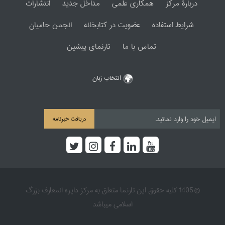
دربارۀ مرکز
همکاری علمی
مداخل جدید
انتشارات
شرایط استفاده
عضویت در کتابخانه
انجمن حامیان
تماس با ما
تارنمای پیشین
انتخاب زبان
دریافت خبرنامه
© 1405 کلیه حقوق این تارنما متعلق به مرکز دایره المعارف بزرگ
اسلامی میباشد