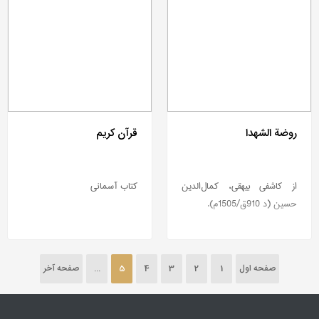
روضة الشهدا
قرآن کریم
از کاشفی بیهقی، کمال‌الدین
کتاب آسمانی
حسین (د 910ق/1505م).
صفحه اول
1
2
3
4
5
...
صفحه آخر