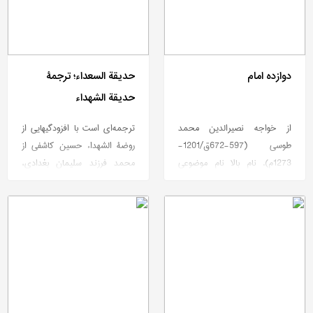
دوازده امام
حدیقة السعداء؛ ترجمۀ
حدیقة الشهداء
از خواجه نصیرالدین محمد
ترجمه‌ای است با افزودگیهایی از
طوسی (597-672ق/1201-
روضة الشهداء حسین کاشفی از
1273م). نام بالا نام موضوعی
محمد فرزند سلیمان بغدادی،
است، دربرگیرندۀ دعاها و صلوات
سرایندۀ متخلص به فضولی.
بر پیامبر و خاندان ایشان، که به
زبان‌های عربی و فارسی آمده و از
کسان گوناگونی نقل شده است و
به گونۀ دعا و حرز به کار می‌رفته
است ]ذریعه 7[.