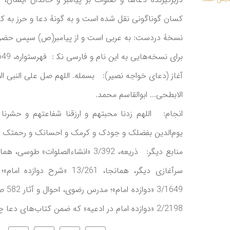
کسان گوناگونی نقل شده است و به گونۀ دعا و حرز به کار م
نسخۀ دردست: به عربی است و از پیامبر(ص) سپس حضر
برای نسخه‌هایی به این نام و فارسی نک‍ : فهرستواره، 3/1649.
آغاز (دعای خواجه نصیر): بسمله. اللهم صل علی النبی الا
الابطحی... ابوالقاسم محمد.
انجام: اللهم زدنا محبتهم و ارزقنا شفاعتهم و حشرنا
یوم‌الدین بفضلک و جودک و کرمک و احسانک و رحمتک یا 
/1649
2/2198 «دوازده امام در ادعیه» که ضمن کتاب‌های دعا چاپ شده است.