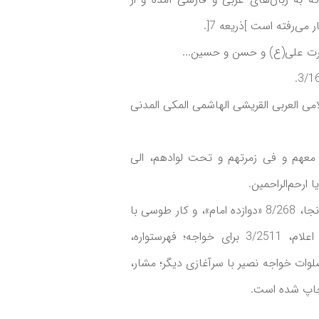
ی‌رفته است ]ذریعه 7[.
ت علی(ع) و حسن و حسین...
می العربی القریشی الهاشمی المکی المدنی
 معهم و فی زمرتهم و تحت لوادهم، الی
ارحم‌الراحمین.
منابع دیگر: ذریعه، 3/392 «انشاءالصلوات» طوسی، همانجا، 8/268 «دوازده امام»، و کار طوسی با
سرآغازی دیگر، همانجا، 13/261 «شرح دوازده امام»؛ اعلام، 3/2511 برای خواجه؛ فهرستواره،
3 «دوازده امام»؛ مدرس رضوی، احوال و آثار 582 صلوات خواجه نصیر با سرآغازی دیگر؛ مشار،