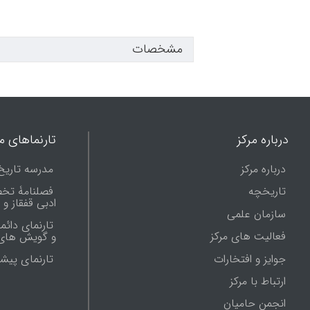
مشخصات
درباره مرکز
تارنماهای ما
درباره مرکز
مدرسه تاریخ
تاریخچه
فصلنامۀ تخ
ادبی قفقاز و
سازمان علمی
تارنمای دائم
فعالیت های مرکز
و گویش های 
جوایز و افتخارات
تارنماى پيش
ارتباط با مرکز
انجمن حامیان