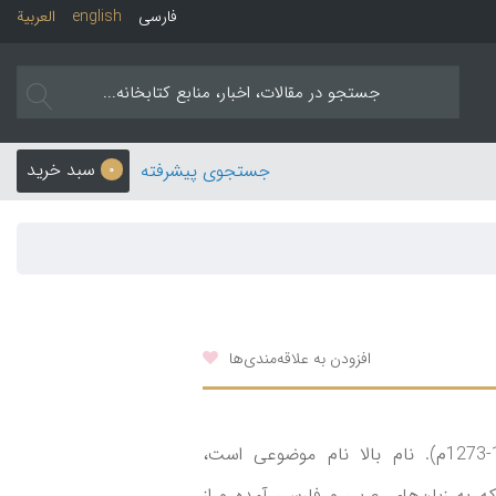
فارسی
english
العربیة
سبد خرید
جستجوی پیشرفته
0
افزودن به علاقه‌مندی‌ها
از خواجه نصیرالدین محمد طوسی (597-672ق/1201-1273م). نام بالا نام موضوعی است،
که به زبان‌های عربی و فارسی آمده و از