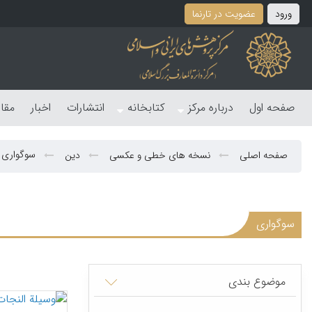
ورود
عضویت در تارنما
صفحه اول
درباره مرکز
کتابخانه
انتشارات
اخبار
مقا
سوگواری
صفحه اصلی
نسخه های خطی و عکسی
دین
سوگواری
موضوع بندی