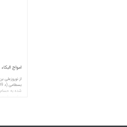
امواج البکاء
از نوروزعلی بن
شده به حسام‌
در رویداد کربل
قلب آن حضرت،