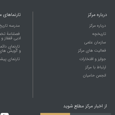
درباره مرکز
تارنماهای ما
درباره مرکز
مدرسه تاریخ
تاریخچه
فصلنامۀ تخ
ادبی قفقاز و
سازمان علمی
تارنمای دائم
فعالیت های مرکز
و گویش های 
جوایز و افتخارات
تارنماى پيش
ارتباط با مرکز
انجمن حامیان
از اخبار مرکز مطلع شوید