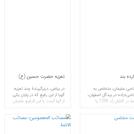
رده بند
تعزیه حضرت حسین (ع)
اجی سلیمان، متخلص به
در بیاض، دربرگیرندۀ چند تعزیه.
حی»زاده در بیدگل اصفهان،
گویا از ابن رفیع که در پایان یکی
زیسته در كاشان (د 1206 یا
از آنها آمده: یا ابن الرفیع خامش
1215ق/1792 یا 1800). در
از وصف سرفرازان/ نطق تو یا
اری.
محمد چون تیغ جان ستان است.
نظم و نثر.