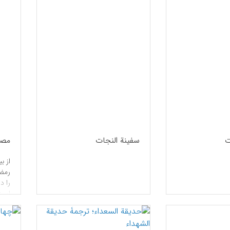
ت
سفینة النجات
مصی
از ب
رمضا
است