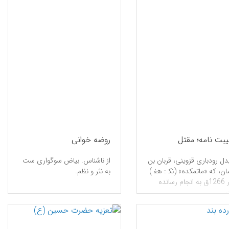
بت نامه؛ مقتل
روضه خوانی
یدل رودباری قزوینی، قربان بن
از ناشناس. بیاض سوگواری ست
ن، كه «ماتمكده» (نک‍ : هف‍‌ )
به نثر و نظم.
را در 1266ق به انجام رسانده
.