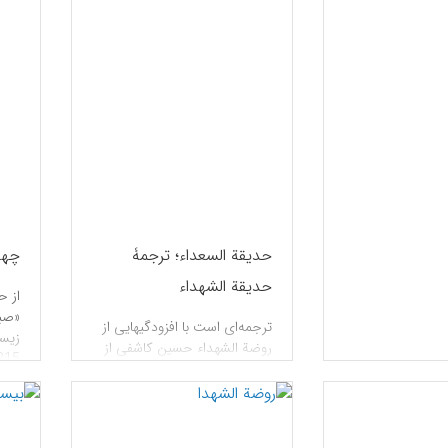
حدیقة السعداء؛ ترجمۀ
چها
حدیقة الشهداء
از ح
«صبا
ترجمه‌ای است با افزودگیهایی از
روضة الشهداء حسین کاشفی از
محمد فرزند سلیمان بغدادی،
سوگو
سرایندۀ متخلص به فضولی.