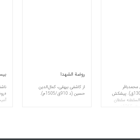
روضة الشهدا
بی
 محمدباقر
از کاشفی بیهقی، کمال‌الدین
بسطامی (د 1309ق). پیشکش
حسین (د 910ق/1505م).
«روض
السلطنه سلطان
آمیخ
مراد میرزا، به سال 1265ق در
مشهد، در 1 «طوفان» و 4 «موج»
ا: طوفان، انکسار
 موج 1.