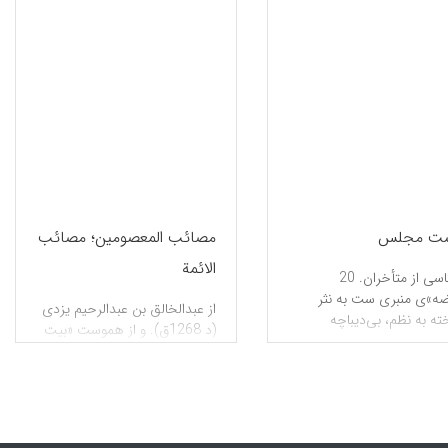
ست مجلس
مصائب المعصومین؛ مصائب
الائمة
ناشناسی از متأخران. 20
ه»ی منبری ست به نثر
از عبدالخالق بن عبدالرحیم یزدی
ته به نظم، بی‌دیباچه
(د 1268ق). و از هموست «بیت
الاحزان» (هف‍‌ ). در سوگواری، در
یك «مقدمه» و «مجلس»هایی به
شماره، به سال 1241، یا 1263 یا
1262ق در یزد نگاشته است
(برگل، فارسی 2/986). نسخۀ در