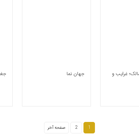
لک؛ غرایب و
جهان نما
جغر
1
2
صفحه آخر