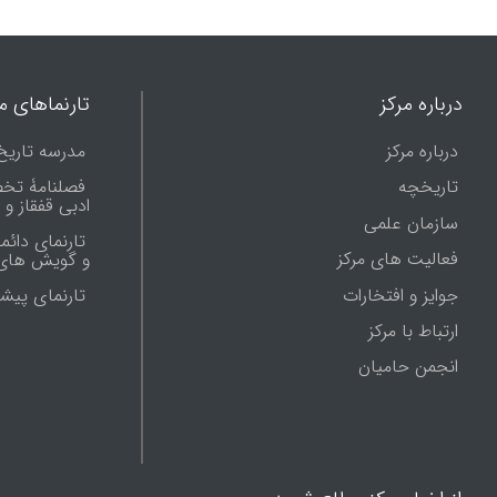
درباره مرکز
تارنماهای ما
درباره مرکز
مدرسه تاریخ
تاریخچه
فصلنامۀ تخ
ادبی قفقاز و
سازمان علمی
تارنمای دائم
فعالیت های مرکز
و گویش های 
جوایز و افتخارات
تارنماى پيش
ارتباط با مرکز
انجمن حامیان