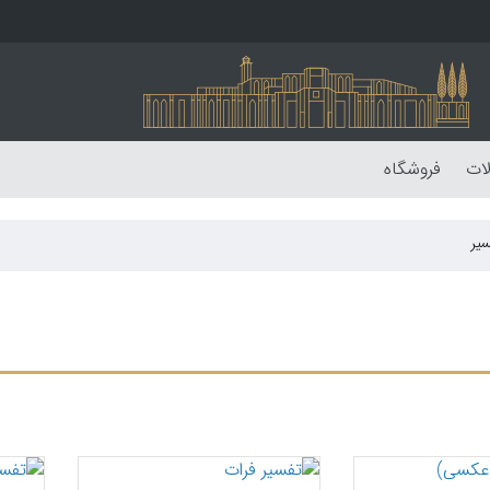
لات
فروشگاه
یر