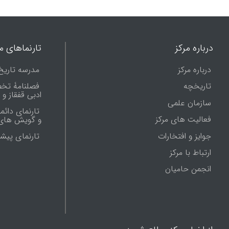
درباره مرکز
تارنماهای ما
درباره مرکز
مدرسه تاریخ
تاریخچه
فصلنامۀ تخ
ادبی قفقاز و
سازمان علمی
تارنمای دائم
فعالیت های مرکز
و گویش های 
جوایز و افتخارات
تارنماى پيش
ارتباط با مرکز
انجمن حامیان