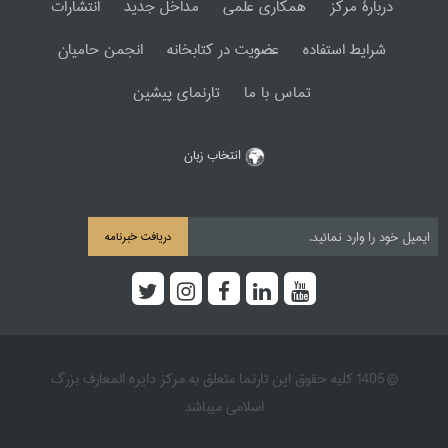
دربارۀ مرکز
همکاری علمی
مداخل جدید
انتشارات
شرایط استفاده
عضویت در کتابخانه
انجمن حامیان
تماس با ما
تارنمای پیشین
انتخاب زبان
دریافت خبرنامه
© 1405 کلیه حقوق این تارنما متعلق به مرکز دایره المعارف بزرگ
اسلامی میباشد