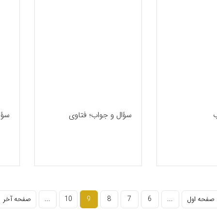
ب
سؤال و جواب؛ فتاوی
سؤال
صفحه اول
...
6
7
8
9
10
...
صفحه آخر