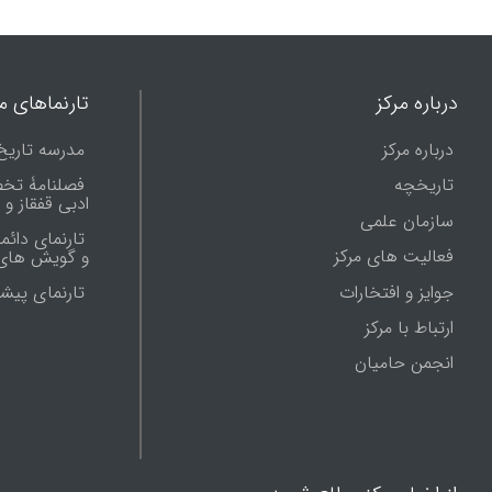
درباره مرکز
تارنماهای ما
درباره مرکز
مدرسه تاریخ
تاریخچه
فصلنامۀ تخ
ادبی قفقاز و
سازمان علمی
تارنمای دائم
فعالیت های مرکز
و گویش های 
جوایز و افتخارات
تارنماى پيش
ارتباط با مرکز
انجمن حامیان