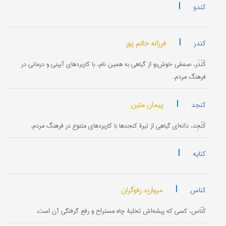
|
کندو
|
فرزانه حاتم پور
کندر
کُنْدُر، صمغی خوش‌بو از گیاهی به همین نام، با کاربردهای آیینی و درمانی در
فرهنگ مردم.
|
پیمان متین
کنجد
کُنْجِد، دانه‌ای گیاهی از تیرۀ کنجدها با کاربردهای متنوع در فرهنگ مردم.
|
کنایه
|
مروارید رفوگران
کناس
کَنّاس، کسی که پیشه‌اش تخلیۀ چاه مستراح و رفع گرفتگی آن است.