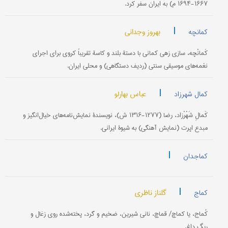
۱۶۶۷-۱۶۹۴ م) به ایران سفر کرد.
|
بهروز وجدانی
کمانچه
کَمانْچه، سازی زهی کمانی با دستۀ بلند و کاسۀ تقریباً کروی برای اجرای
نغمه‌های موسیقی سنتی (ردیف دستگاهی) و محلی ایران.
|
عباس بهارلو
کمال شهرزاد
کَمالِ شَهْرْزاد، رضا (۱۲۷۷-۱۳۱۶ ش)، نویسندۀ نمایش‌نامه‌های خیال‌انگیز و
مبدع اپرت (نمایش آهنگی) به شیوۀ ایرانی.
|
کماجدان
|
گلناز ناظری
کماج
کُماج، یا کماچ/ قماچ، نانی شیرین، ضخیم و گرد، پخته‌شده روی زغال و
ریگ داغ.