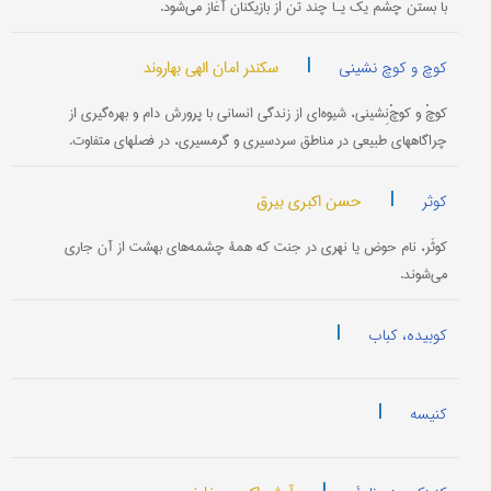
با بستن چشم یک یـا چند تن از بازیکنان آغاز می‌شود.
|
سکندر امان الهی بهاروند
کوچ و کوچ نشینی
کوچْ و کوچْ‌نِشینی، شیوه‌ای از زندگی انسانی با پرورش دام و بهره‌گیری از
چراگاههای طبیعی در مناطق سردسیری و گرمسیری، در فصلهای متفاوت.
|
حسن اکبری بیرق
کوثر
کوثَر، نام حوض یا نهری در جنت که همۀ چشمه‌های بهشت از آن جاری
می‌شوند.
|
کوبیده، کباب
|
کنیسه