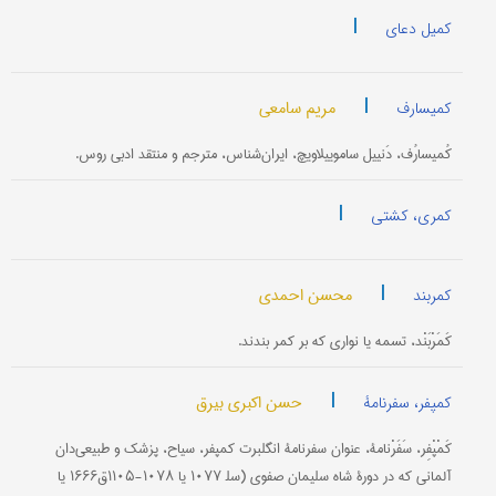
|
کمیل دعای
|
مریم سامعی
کمیسارف
کُمیسارُف، دَنییل ساموییلاویچ، ایران‌شناس، مترجم و منتقد ادبی روس.
|
کمری، کشتی
|
محسن احمدی
کمربند
کَمَرْبَنْد، تسمه یا نواری که بر کمر بندند.
|
حسن اکبری بیرق
کمپفر، سفرنامۀ
کَمْپْفِر، سَفَرْنامۀ، عنوان سفرنامۀ انگلبرت کمپفر، سیاح، پزشک و طبیعی‌دان
آلمانی که در دورۀ شاه سلیمان صفوی (سل‍ ۱۰۷۷ یا ۱۰۷۸-۱۱۰۵ق۱۶۶۶ یا