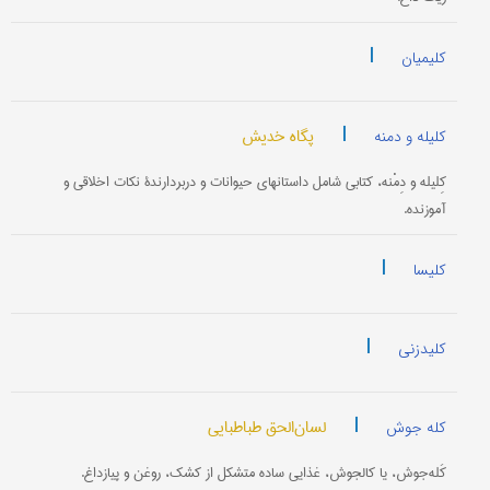
|
کلیمیان
|
پگاه خدیش
کلیله و دمنه
کِلیله و دِمْنه، کتابی شامل داستانهای حیوانات و دربردارندۀ نکات اخلاقی و
آموزنده.
|
کلیسا
|
کلیدزنی
|
لسان‌الحق طباطبایی
کله جوش
کَله‌جوش، یا کالجوش، غذایی ساده متشکل از کشک، روغن و پیازداغ.