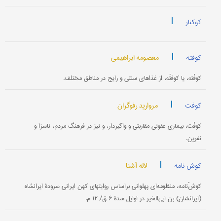
|
کوکنار
|
معصومه ابراهیمی
کوفته
کوفْته، یا کوفتَه، از غذاهای سنتی و رایج در مناطق مختلف.
|
مروارید رفوگران
کوفت
کوفْت، بیماری‌ عفونی مقاربتی و واگیردار، و نیز در فرهنگ مردم، ناسزا و
نفرین.
|
لاله آشنا
کوش نامه
کوشْ‌نامه، منظومه‌ای پهلوانی براساس روایتهای کهن ایرانی سرودۀ ایرانشاه
(ایرانشان) بن ابی‌الخیر در اوایل سدۀ ۶ ق/ ۱۲ م.