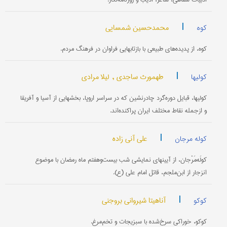
|
محمدحسین شمسایی
کوه
کوه، از پدیده‌های طبیعی با بازتابهایی فراوان در فرهنگ مردم.
|
طهمورث ساجدی ,
لیلا مرادی
کولیها
کولیها، قبایل دوره‌گرد چادرنشین که در سراسر اروپا، بخشهایی از آسیا و آفریقا
و ازجمله نقاط مختلف ایران پراکنده‌اند.
|
علی آنی زاده
کوله مرجان
کولَه‌مَرْجان، از آیینهای نمایشی شب بیست‌وهفتم ماه رمضان با موضوع
انزجار از ابن‌ملجم، قاتل امام علی (ع).
|
آناهیتا شیروانی بروجنی
کوکو
کوکو، خوراکی سرخ‌شده با سبزیجات و تخم‌مرغ.