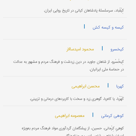
کِیْقُباد، سرسلسلۀ پادشاهان کیانی در تاریخ روایی ایران.
|
کیسه و کیسه کش
|
محمود امیدسالار
کیخسرو
کِیخُسْرو، از شاهان جاوید در دین زردشت و فرهنگ مردم و مشهور به عدالت
در حماسۀ ملی ایرانیان.
|
محسن ابراهیمی
کهربا
کَهْرُبا، یا کاه‌ربا، گوهری زرد و سخت با کاربردهای درمانی و تزیینی.
|
معصومه ابراهیمی
کوهی کرمانی
کوهیِ کِرْمانی، حسین، از پیشگامان گردآوری مواد فرهنگ مردم به‌ویژه
ادبیات شفاهی، شاعر، ادیب و روزنامه‌نگار.