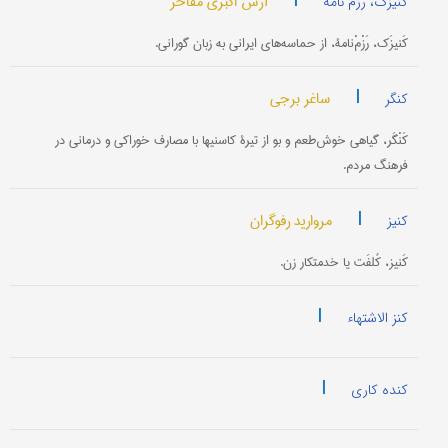
|
آرش اکبری مفاخر
کنیزک، رزم نامۀ
کَنیزَک، رَزْمْ‌نامۀ، از حماسه‌های ایرانی به زبان گورانی.
|
ساغر برجی
کنگر
کَنْگَر، گیاهی خوش‌طعم و بو از تیرۀ کاسنیها با مصارف خوراکی و درمانی در
فرهنگ مردم.
|
مروارید رفوگران
کنیز
کَنیز، کُلفَت یا خدمتکار زن.
|
کنز الاشتهاء
|
کنده کاری