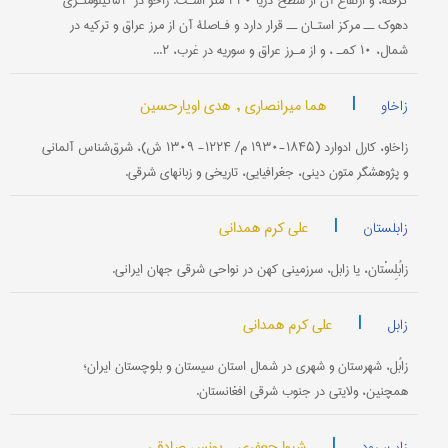
گرفته، و ارتفاع آن از سطح دریا ۴۴۰ متر اسـت. زاخو در ۵۳کیلومتـری
دهوک ــ مرکز استـان ــ قرار دارد و فـاصلۀ آن از مرز عراق و ترکیه در
شمال، ۱۰ کمـ ، و از مـرز عراق و سوریه در غرب، ۲...
|
هما میرانصاری ,
هدی اویارحسین
زاخاو
زاخاو، کارل ادوارد (۱۸۴۵-۱۹۳۰ م/ ۱۲۲۴- ۱۳۰۹ ش)، شرق‌شناس آلمانی
و پژوهشگر متون دینی، جغرافیایی، تاریخی و زبانهای شرقی.
|
علی کرم همدانی
زابلستان
زابُلِسْتان، یا زابل، سرزمینی کهن در نواحی شرقی جهان ایرانی.
|
علی کرم همدانی
زابل
زابُل، شهرستان و شهری در شمال استان سیستان و بلوچستان ایران؛
همچنین، ولایتی در جنوب شرقی افغانستان.
|
شیوا جعفری ,
یونس صادقی
زاب، رود