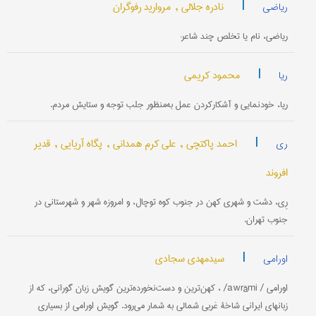
|
نادره جلالی ,
مروارید رفوگران
ریاضی
ریاضی، نام یا تخلص چند شاعر:
|
محمود کریمی
ریا
ریا، خودنمایی و آشکارکردن عمل به‌منظور جلب توجه و ستایش مردم.
|
احمد پاکتچی ,
علی کرم همدانی ,
پگاه آریایی ,
قدیر
ری
افروند
رِی، دشت و شهری کهن در جنوب کوه توچال، و امروزه شهر و شهرستانی در
جنوب تهران.
|
سیدمهدی سجادی
اورامی
اورامی / awrâmi/ ، کهن‌ترین و دست‌نخورده‌ترین گویش زبان گورانی، که از
زبانهای ایرانی شاخۀ غربی شمالی به شمار می‌رود. گویش اورامی از بسیاری