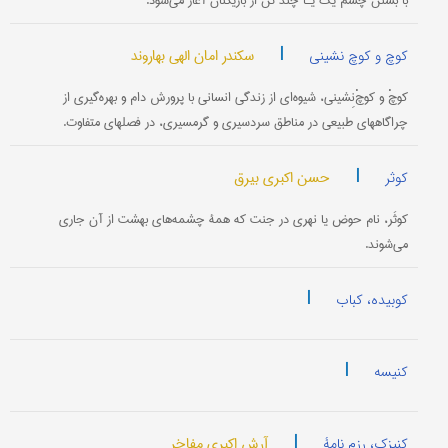
با بستن چشم یک یـا چند تن از بازیکنان آغاز می‌شود.
|
سکندر امان الهی بهاروند
کوچ و کوچ نشینی
کوچْ و کوچْ‌نِشینی، شیوه‌ای از زندگی انسانی با پرورش دام و بهره‌گیری از
چراگاههای طبیعی در مناطق سردسیری و گرمسیری، در فصلهای متفاوت.
|
حسن اکبری بیرق
کوثر
کوثَر، نام حوض یا نهری در جنت که همۀ چشمه‌های بهشت از آن جاری
می‌شوند.
|
کوبیده، کباب
|
کنیسه
|
آرش اکبری مفاخر
کنیزک، رزم نامۀ