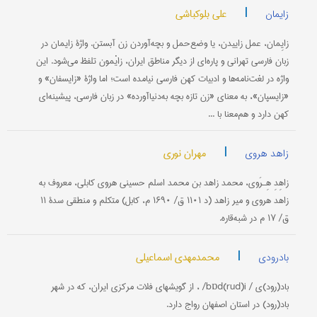
|
علی بلوکباشی
زایمان
زایِمان، عمل زاییدن، یا وضع‌حمل و بچه‌آوردن زن آبستن. واژۀ زایمان در
زبان فارسی تهرانی و پاره‌ای از دیگر مناطق ایران، زایْمون تلفظ می‌شود. این
واژه در لغت‌نامه‌ها و ادبیات کهن فارسی نیامده است؛ اما واژۀ «زایسفان» و
«زایسپان»، به معنای «زن تازه بچه به‌دنیا‌آورده» در زبان فارسی، پیشینه‌ای
کهن دارد و هم‌معنا با ...
|
مهران نوری
زاهد هروی
زاهِدِ هِـرَوی، محمد زاهد بن محمد اسلم حسینی هروی کابلی، معروف به
زاهد هروی و میر زاهد (د ۱۱۰۱ ق/ ۱۶۹۰ م، کابل) متکلم و منطقی سدۀ ۱۱
ق/ ۱۷ م در شبه‌قاره.
|
محمدمهدی اسماعیلی
بادرودی
باد(رود)ی / bɒd(rud)i/ ، از گویشهای فلات مرکزی ایران، که در شهر
باد(رود) در استان اصفهان رواج دارد.