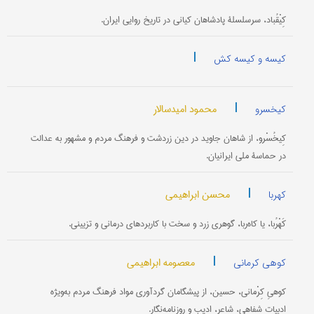
کِیْقُباد، سرسلسلۀ پادشاهان کیانی در تاریخ روایی ایران.
|
کیسه و کیسه کش
|
محمود امیدسالار
کیخسرو
کِیخُسْرو، از شاهان جاوید در دین زردشت و فرهنگ مردم و مشهور به عدالت
در حماسۀ ملی ایرانیان.
|
محسن ابراهیمی
کهربا
کَهْرُبا، یا کاه‌ربا، گوهری زرد و سخت با کاربردهای درمانی و تزیینی.
|
معصومه ابراهیمی
کوهی کرمانی
کوهیِ کِرْمانی، حسین، از پیشگامان گردآوری مواد فرهنگ مردم به‌ویژه
ادبیات شفاهی، شاعر، ادیب و روزنامه‌نگار.