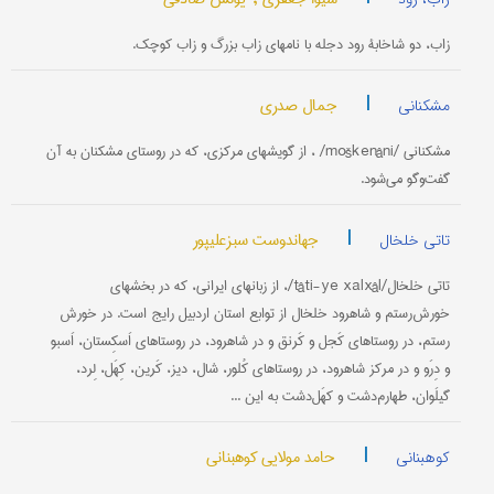
زاب، دو شاخابۀ رود دجله با نامهای زاب بزرگ و زاب کوچک.
|
جمال صدری
مشکنانی
مشکنانی /moškenâni/ ، از گویشهای مرکزی، که در روستای مشکنان به آن
گفت‌وگو می‌شود.
|
جهاندوست سبزعلیپور
تاتی خلخال
تاتی خلخال/tâti-ye xalxâl/، از زبانهای ایرانی، که در بخشهای
خورش‌رستم و شاهرود خلخال از توابع استان اردبیل رایج است. در خورش
رستم، در روستاهای کَجل و کَرنق و در شاهرود، در روستاهای اَسکِستان، اَسبو
و دِرَو و در مرکز شاهرود، در روستاهای کُلور، شال، دیز، کَرین، کِهَل، لِرد،
گیلَوان، طهارم‌دشت و کهَل‌دشت به این ...
|
حامد مولایی کوهبنانی
کوهبنانی