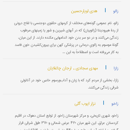
|
هدی اویارحسین
زالو
زالو، نام عمومی گونه‌های مختلف از کرمهای حلقوی دوجنسی با لقاح درونی
از ردۀ هیرودینئا (زالوییان) که در آبهای شیرین و شور یا زمینهای مرطوب
زندگی می‌کنند و در دو سر بدن خود اندامهایی مکنده دارند. از این میان،
گونۀ موسوم به زالویِ درمانی در پزشکی کهن برای بیرون‌کشیدن خون فاسد
به کار می‌رفته است و اصطلاحاً به این ...
|
مهدی سجادی ,
ارجان چاغلایان
زازا
زازا، بخشی از مردم کرد که با زبان و آداب‌و‌رسوم خاص خود در آناتولی
شرقی زندگی می‌کنند.
|
نزار ایوب گلی
زاخو
زاخو، شهری تاریخی، و مرکز شهرستان زاخو، از توابع استان دهوک در اقلیم
کردستان عراق. این شهر میان °۴۲ عرض شمالی و °۳۷ طول شرقی قرار