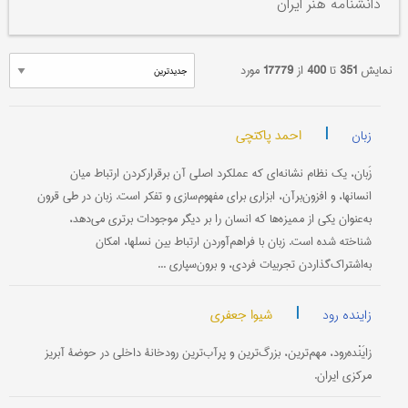
دانشنامه هنر ایران
نمایش
351
تا
400
از
17779
مورد
|
احمد پاکتچی
زبان
زَبان، يک نظام نشانه‌ای که عملکرد اصلی آن برقرارکردن ارتباط ميان
انسانها، و افزون‌برآن، ابزاری برای مفهوم‌سازی و تفکر است. زبان در طی قرون
به‌عنوان يکی از مميزه‌ها که انسان را بر ديگر موجودات برتری می‌دهد،
شناخته شده است. زبان با فراهم‌آوردن ارتباط بين نسلها، امکان
به‌اشتراک‌گذاردن تجربيات فردی، و برون‌سپاری ...
|
شیوا جعفری
زاینده رود
زایَنْده‌رود، مهم‌ترین، بزرگ‌ترین و پرآب‌ترین رودخانۀ داخلی در حوضۀ آبریز
مرکزی ایران.