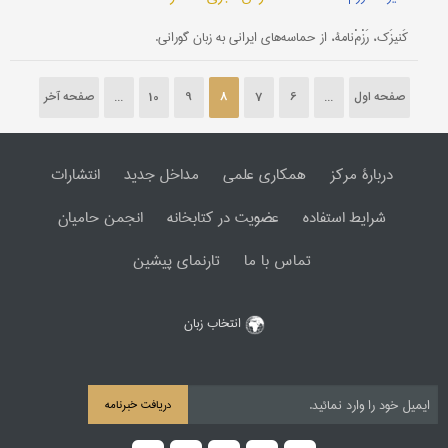
کَنیزَک، رَزْمْ‌نامۀ، از حماسه‌های ایرانی به زبان گورانی.
صفحه اول
...
6
7
8
9
10
...
صفحه آخر
دربارۀ مرکز
همکاری علمی
مداخل جدید
انتشارات
شرایط استفاده
عضویت در کتابخانه
انجمن حامیان
تماس با ما
تارنمای پیشین
انتخاب زبان
دریافت خبرنامه