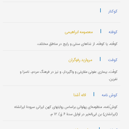
|
کوکنار
|
معصومه ابراهیمی
کوفته
کوفْته، یا کوفتَه، از غذاهای سنتی و رایج در مناطق مختلف.
|
مروارید رفوگران
کوفت
کوفْت، بیماری‌ عفونی مقاربتی و واگیردار، و نیز در فرهنگ مردم، ناسزا و
نفرین.
|
لاله آشنا
کوش نامه
کوشْ‌نامه، منظومه‌ای پهلوانی براساس روایتهای کهن ایرانی سرودۀ ایرانشاه
(ایرانشان) بن ابی‌الخیر در اوایل سدۀ ۶ ق/ ۱۲ م.