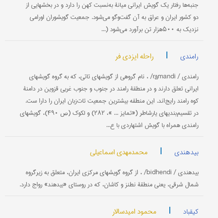
جنبه‌ها رفتار یک گویش ایرانی میانۀ به‌نسبت کهن را دارد و در بخشهایی از
دو کشور ایران و عراق به آن گفت‌وگو می‌شود. جمعیت گویشوران اورامی
نزدیک به ۵۰۰هزار تن برآورد می‌شود (...
|
راحله ایزدی فر
رامندی
رامندی / râmandi/ ، نام گروهی از گویشهای تاتی، که به گروه گویشهای
ایرانی تعلق دارند و در منطقۀ رامند در جنوب و جنوب غربی قزوین در دامنۀ
کوه رامند رایج‌اند. این منطقه بیشترین جمعیت تات‌زبان ایران را دارا ست.
در تقسیم‌بندیهای یارشاطر («تمایز ... »، ۲۸۲) و لکوک (ص ۴۹۰)، گویشهای
رامندی همراه با گویش اشتهاردی با ع...
|
محمدمهدی اسماعیلی
بیدهندی
بیدهندی / bidhendi/ ، از گروه گویشهای مرکزی ایران، متعلق به زیرگروه
شمال شرقی، یعنی منطقۀ نطنز و کاشان، که در روستای «بیدهند» رواج دارد.
|
محمود امیدسالار
کیقباد