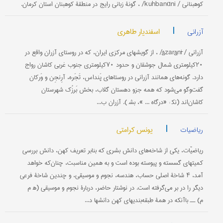
کوهبنانی / kuhbanɑni/ ، گونۀ زبانی رایج در منطقۀ کوهبنان استان کرمان.
|
اسفندیار طاهری
آزرانی
آزرانی / âzarânī/ ، از گویشهای مرکزی ایران، که در روستای آزران واقع در
۲۰کیلومتری شمال جوشقان و حدود ۷۰کیلومتری جنوب غربی کاشان رواج
دارد. گونه‌های همانند آزرانی در روستاهای پَنداس، تَجَره، آرِنجِن و وَرکان
گفت‌وگو می‌شود که همه جزو دهستان گلاب، بخش بَرزُک شهرستان
کاشان‌اند (نک‍ : «درگاه ... »، بش‍ ). آزران ب...
|
یونس کرامتی
ریاضیات
ریاضیّات، یکی از شاخه‌های دانش بشری که بنابر تعریف کهن، دانش بررسی
کمیتهای گسسته و پیوسته بوده است و به همین مناسبت، چنان‌که خواهد
آمد، ۴ شاخۀ اصلی حساب، هندسه، نجوم و موسیقی، و چندین شاخۀ فرعی
دیگر را در بر می‌گرفته است. در نوشتار حاضر، دربارۀ نجوم و موسیقی (ه‍ م
م) ــ باآنکه در همۀ طبقه‌بندیهای کهن دانشها د...