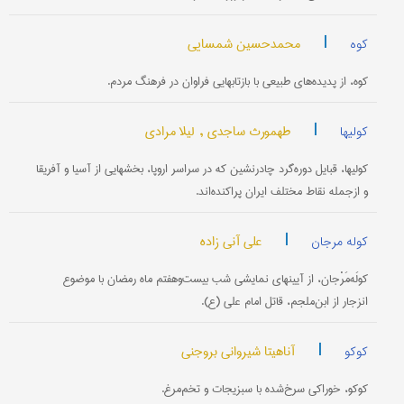
|
محمدحسین شمسایی
کوه
کوه، از پدیده‌های طبیعی با بازتابهایی فراوان در فرهنگ مردم.
|
طهمورث ساجدی ,
لیلا مرادی
کولیها
کولیها، قبایل دوره‌گرد چادرنشین که در سراسر اروپا، بخشهایی از آسیا و آفریقا
و ازجمله نقاط مختلف ایران پراکنده‌اند.
|
علی آنی زاده
کوله مرجان
کولَه‌مَرْجان، از آیینهای نمایشی شب بیست‌وهفتم ماه رمضان با موضوع
انزجار از ابن‌ملجم، قاتل امام علی (ع).
|
آناهیتا شیروانی بروجنی
کوکو
کوکو، خوراکی سرخ‌شده با سبزیجات و تخم‌مرغ.