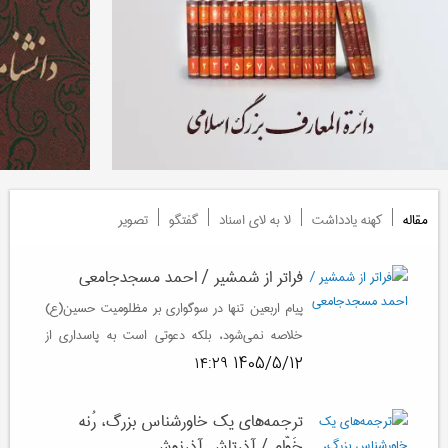
مقاله
کهنه یادداشت
لا به لای اسناد
گفتگو
تصویر
فراتر از شمشیر / احمد مسجدجامعی
پیام اربعین تنها در سوگواری بر مظلومیت حسین(ع)
خلاصه نمی‌شود، بلکه دعوتی است به پاسداری از
همان اخلاقی است که امام سجاد(ع) در سخت‌‌ترین
1405/5/12 ۱۴:۲۹
روزهای پس از عاشورا از آن محافظت کرد.
ترجمه‌های یک خاورشناس بزرگ، رُنه
خَوّام / آذرتاش آذرنوش