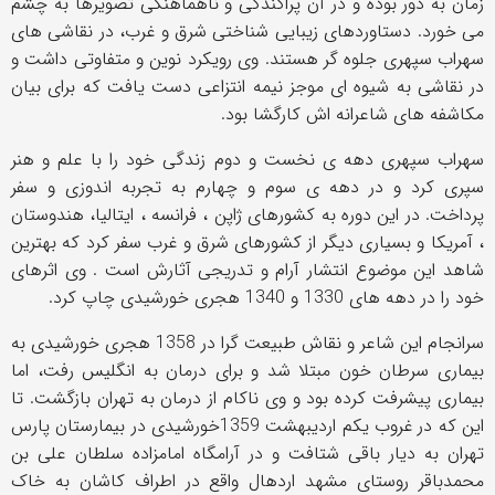
زمان به دور بوده و در آن پراکندگی و ناهماهنگی تصویرها به چشم
می خورد. دستاوردهای زیبایی شناختی شرق و غرب، در نقاشی های
سهراب سپهری جلوه گر هستند. وی رویکرد نوین و متفاوتی داشت و
در نقاشی به شیوه ای موجز نیمه انتزاعی دست یافت که برای بیان
مکاشفه های شاعرانه اش کارگشا بود.
سهراب سپهری دهه ی نخست و دوم زندگی خود را با علم و هنر
سپری کرد و در دهه ی سوم و چهارم به تجربه اندوزی و سفر
پرداخت. در این دوره به کشورهای ژاپن ، فرانسه ، ایتالیا، هندوستان
، آمریکا و بسیاری دیگر از کشورهای شرق و غرب سفر کرد که بهترین
شاهد این موضوع انتشار آرام و تدریجی آثارش است . وی اثرهای
خود را در دهه های 1330 و 1340 هجری خورشیدی چاپ کرد.
سرانجام این شاعر و نقاش طبیعت گرا در 1358 هجری خورشیدی به
بیماری سرطان خون مبتلا شد و برای درمان به انگلیس رفت، اما
بیماری پیشرفت کرده بود و وی ناکام از درمان به تهران بازگشت. تا
این که در غروب یکم اردیبهشت 1359خورشیدی در بیمارستان پارس
تهران به دیار باقی شتافت و در آرامگاه امامزاده سلطان علی بن
محمدباقر روستای مشهد اردهال واقع در اطراف کاشان به خاک