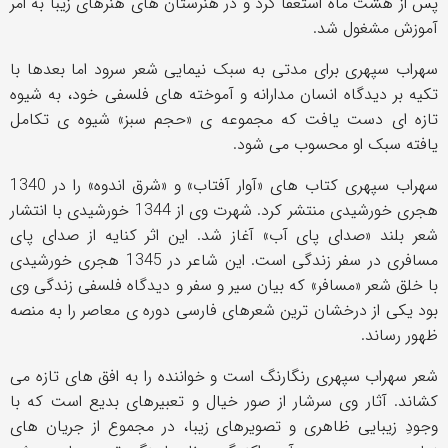
پس از هشت ماه استعفا کرد و در هنرستان های هنرهای زیبا به امر
آموزش مشغول شد.
سهراب سپهری برای مدتی به سبک نیمایی شعر سرود اما بعدها با
تکیه بر دیدگاه انسان مدارانه و آموخته های فلسفی خود، به شیوه
تازه ای دست یافت که مجموعه ی «حجم سبز» شیوه ی تکامل
یافته سبک او محسوب می شود.
سهراب سپهری کتاب های «آوار آفتاب» و «شرق اندوه» را در 1340
هجری خورشیدی منتشر کرد. شهرت وی از 1344 خورشیدی با انتشار
شعر بلند «صدای پای آب» آغاز شد. این اثر کنایه از صدای پای
مسافری در سفر زندگی است. این شاعر در 1345 هجری خورشیدی
با خلق شعر «مسافر» که بیان سیر و سفر و دیدگاه فلسفی زندگی وی
بود یکی از درخشان ترین شعرهای فارسی دوره ی معاصر را به منصه
ظهور رساند.
شعر سهراب سپهری رنگارنگ است و خواننده را به افق های تازه می
کشاند. آثار وی سرشار از صور خیال و تعبیرهای بدیع است که با
وجودِ زیبایی ظاهری و تصویرهای زیبا، در مجموع از جریان های