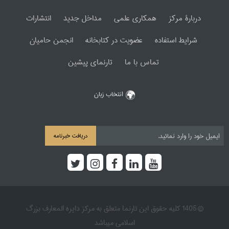
دربارۀ مرکز
همکاری علمی
مداخل جدید
انتشارات
شرایط استفاده
عضویت در کتابخانه
انجمن حامیان
تماس با ما
تارنمای پیشین
انتخاب زبان
دریافت خبرنامه
© 1405 کلیه حقوق این تارنما متعلق به مرکز دایره المعارف بزرگ
اسلامی میباشد