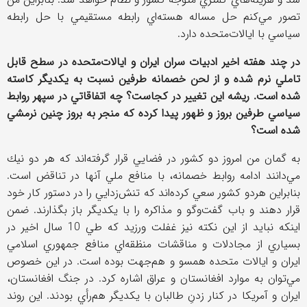
تصور مي‌كنم حل مساله هسته‌اي رابطه مستقيمي با حل رابطه
سياسي با ايالات‌متحده دارد.
در چند هفته اخير ادبيات سران ایران و ايالات‌متحده در سطح قابل
تاملي نرم شده و از لحن خصمانه طرفين نسبت به يكديگر كاسته
شده است. ريشه اين تغيير در كجاست؟ چه اتفاقاتي در سپهر روابط
سياسي طرفين بروز و ظهور پيدا كرده كه منجر به بروز چنين نرمشي
شده است؟
به گمان من امروز دو كشور در فضايي قرار گرفته‌اند كه هر دو نيك
مي‌دانند ادامه روابط خصمانه، با منافع ملي آنها در تناقض است.
بنابراين هردو كشور سعي كرده‌اند كه تنش‌زدايي را در دستور كار خود
قرار دهند و باب گفت‌وگو و مذاكره را با يكديگر باز بگذارند. ضمن
اينكه نبايد از این نكته نيز غفلت ورزيد كه طي 10 ‌سال اخير در
بسياري از مجادلات و مناقشات منظقه‌اي منافع جمهوري اسلامي
ايران و ايالات متحده همسو و هم‌جهت بوده است. در اين خصوص
مي‌توان به موارد افغانستان و عراق اشاره كرد. در جنگ افغانستان،
ايران و آمريكا در كنار زدنِ طالبان با يكديگر هم‌رأي بودند. اين روند