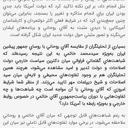
ملل انجام داد، بر اين نكته تاكيد كرد كه دولت آمريكا بايد جدي
بودن ايران براي انجام مذاكره و تغيير را بسنجد، بنابراين مي‌توان
چنين جمع‌بندي كرد كه در شرايط فعلي اكثر دولتمردان و كارشناسان
آمريكايي با ديدي مثبت به آقاي روحاني و برنامه‌هاي ايشان
مي‌نگرند و تصور مثبتي حول دولت جديد ايران شكل گرفته است.
بسياري از تحليلگران از مقايسه آقاي روحاني با روساي جمهور پيشين
ايران به‌ويژه سيدمحمد خاتمي به اين نتيجه رسيده‌اند كه
شباهت‌هاي گفتماني فراواني ميان دكترين سياست خارجي دولت
اصلاحات و دولت تدبير و اميد مشاهده مي‌شود، هرچند همين
تحليلگران هم بر وجود تفاوت‌هاي محيطي و لايه‌اي ميان سيد
اصلاحات و شيخ ديپلمات مهر تاييد مي‌زنند. از منظر شما شرايط
امروزي كه آقاي روحاني با آن مواجه است چه شباهت‌ها و چه
تفاوت‌هايي با دوران رياست‌جمهوري آقاي خاتمي در خصوص روابط
خارجي و به‌ويژه رابطه با آمريكا دارد؟
به رغم شباهت‌هاي قابل توجهي كه ميان آقاي خاتمي و روحاني
ملاحظه مي‌شود، در برخي موارد تفاوت‌هاي قابل تاملي نيز ميان اين