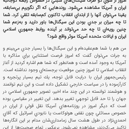
امروز از سوي دو طرف سيگنال‌هاي مثبتي در خصوص رابطه دوجانبه
ايران و آمريكا مشاهده مي‌شود. روندهايي كه اگر نگوييم بي‌سابقه،
يقينا مي‌توان آنها را از ابتداي انقلاب تاكنون كم‌سابقه تلقي كرد. شما
تا چه ميزان بر جدي بودن اين سيگنال‌ها باور داريد و به‌زعم شما
چنين رويه‌اي تا چه حد مي‌تواند بر آينده روابط جمهوري اسلامي
ايران و ايالات متحده آمريكا موثر واقع شود؟
من هم با شما هم‌عقيده‌ام و اين سيگنال‌ها را بسيار جدي مي‌بينم و
به جرات مي‌توان گفت كه امروز فرصت استثنايي براي مذاكره با
آمريكا به وجود آمده است و همانطور كه شما هم اشاره كرديد از آغاز
انقلاب اسلامي تا امروز چنين موقعيت برجسته‌اي وجود نداشته است.
رئيس‌جمهور ايران با درايت قابل توجه، يك تيم بسيار پرتجربه و
كارآزموده را در سياست خارجي تشكيل داده است و اين تيم توانمند
و هوشمند توانسته در اين چند ماه اخير، تصوير جمهوري اسلامي در
جهان را تا حد قابل توجهي تغيير بدهد. اين تغيير در مقياسي بوده
است كه ديگر امروز در روزنامه‌هاي آمريكا نقل قولي از ايران در
خصوص مسائلي چون نقض هولوكاست يا نابودي اسرائيل كه آقاي
احمدي‌نژاد در طول هشت سال زمامداري‌شان مدام بر اين انگاره‌ها
تاكيد مي‌كردند، مشاهده نمي‌شود. برعكس تمام صحبت‌ها از اين