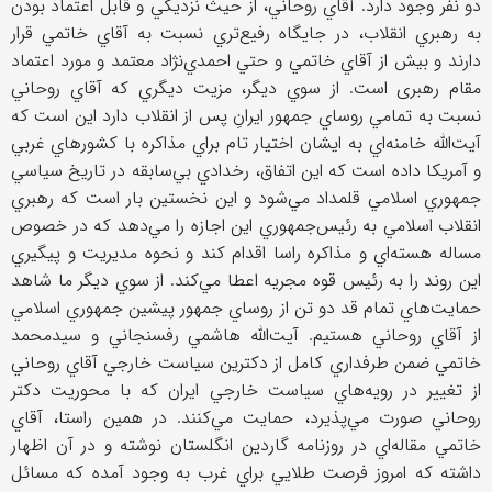
دو نفر وجود دارد. آقاي روحاني، از حيث نزديكي و قابل اعتماد بودن
به رهبري انقلاب، در جايگاه رفيع‌تري نسبت به آقاي خاتمي قرار
دارند و بيش از آقاي خاتمي و حتي احمدي‌نژاد معتمد و مورد اعتماد
مقام رهبری است. از سوي ديگر، مزيت ديگري كه آقاي روحاني
نسبت به تمامي روساي جمهور ايرانِ پس از انقلاب دارد اين است كه
آيت‌الله خامنه‌اي به ايشان اختيار تام براي مذاكره با كشورهاي غربي
و آمريكا داده است كه اين اتفاق، رخدادي بي‌سابقه در تاريخ سياسي
جمهوري اسلامي قلمداد مي‌شود و اين نخستين بار است كه رهبري
انقلاب اسلامي به رئيس‌جمهوري اين اجازه را مي‌دهد كه در خصوص
مساله هسته‌اي و مذاكره راسا اقدام كند و نحوه مديريت و پيگيري
اين روند را به رئيس قوه مجريه اعطا مي‌كند. از سوي ديگر ما شاهد
حمايت‌هاي تمام قد دو تن از روساي جمهور پيشين جمهوري اسلامي
از آقاي روحاني هستيم. آيت‌الله هاشمي رفسنجاني و سيدمحمد
خاتمي ضمن طرفداري كامل از دكترين سياست خارجي آقاي روحاني
از تغيير در رويه‌هاي سياست خارجي ايران كه با محوريت دكتر
روحاني صورت مي‌پذيرد، حمايت مي‌كنند. در همين راستا، آقاي
خاتمي مقاله‌اي در روزنامه گاردين انگلستان نوشته و در آن اظهار
داشته كه امروز فرصت طلايي براي غرب به وجود آمده كه مسائل