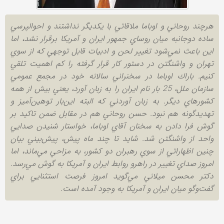
هرچند روحاني و اوباما ملاقاتي با يكديگر نداشتند و احوالپرسي
ساده دوجانبه ميان روساي جمهور ايران و آمريكا برقرار نشد، اما
اين باعث نمي‌شود تغيير لحن و ادبيات قابل توجهي كه از سوي
تهران و واشنگتن در دستور كار قرار گرفته را كم اهميت تلقي
كنيم. باراك اوباما در سخنراني سالانه خود در مجمع عمومي
سازمان ملل، 25 بار نام ايران را به زبان آورد، يعني بيش از همه
كشورهاي ديگر. به زبان آوردني كه البته اين‌بار توهين‌آميز و
تهديدگونه هم نبود. حسن روحاني هم در مقابل ضمن تاكيد بر
گوش فرا دادن به سخنان آقاي اوباما، خواستار شنيدن صدايي
واحد از واشنگتن شد. شايد تا چند ماه پيش، پيش‌بيني بيان
چنين اظهاراتي از سوي رهبران دو كشور، به مزاحي مي‌ماند، اما
امروز صداي تغيير در راهرو روابط ايران و آمريكا به گوش مي‌رسد.
دكتر محسن ميلاني مي‌گويد امروز فرصت استثنايي براي
گفت‌وگو ميان ايران و آمريكا به وجود آمده است.