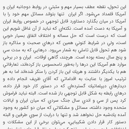
اين تحول، نقطه عطف بسيار مهم و مثبتي در روابط دوجانبه ايران و
آمريكا قلمداد مي‌شود. اگر ايران تنها بتواند مسائل مهم خود را با
آمريكا در ميان بگذارد دستاورد قابل توجهي در خصوص روابط ايران
و آمريكا به دست آمده است. نكته‌اي كه نبايد از آن غافل شويم اين
است كه درست است كه حل مساله و اختلاف اتفاق بسيار خوبي
است، ولي در شرايط كنوني همين كه درهاي صحبت و مذاكره باز
شود هم تحول قابل تاملي به شمار مي‌رود. درهايي كه به مدت سي
و پنج سال بسته بوده است. هرچند، گاهي اوقات، ايران و در برخي
موارد هم آمريكا اين درها را به‌طور نامحسوس باز كرده‌اند، تعارفاتي
هم با يكديگر داشتند و هريك اين باز كردن را منكر شده‌اند اما به هر
ترتيب امروز با عنايت به اقداماتي كه آقاي ظريف انجام داده و
ديدارهاي ديپلماتيك گسترده‌اي كه در دستور كار خود قرار داده،
درهاي رابطه به شكل قابل توجهي باز شده است. البته نبايد فراموش
كرد پس از سي و اندي سال جنگ سردي كه ميان ايران و ايالات
متحده وجود داشته، مسائل و مشكلاتي كه ميان دو كشور به وجود
آمده يك‌شبه حل نخواهد شد و تنها با درايت از سوي طرفين و البته
دستور كار قرار دادن شكيبايي، مي‌توان برخي از اين مشكلات و