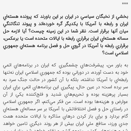
***
بخشي از نخبگان سياسي در ايران بر اين باورند كه پرونده هسته‌اي
ايران و رابطه با آمريكا با يكديگر گره خورده‌اند و پيوند تنگاتنگي
ميان آنها برقرار است. نظر شما در اين زمينه چيست؟ آيا لازمه حل
مساله هسته‌اي ايران برقراري رابطه با ايالات متحده است يا برعكس،
برقراري رابطه با آمريكا در گروي حل و فصل برنامه هسته‌اي جمهوري
اسلامي است؟
به باور من، پيشرفت‌هاي چشمگيري كه ايران در برنامه‌هاي اتمي
خود به دست آورده، در دوراني بوده كه جمهوري اسلامي ایران نه‌تنها
رابطه‌اي با آمريكا نداشته، بلكه با آن كشور در حالت جنگ سرد به
سر برده است؛ در عين حال، پيگيري اين برنامه‌هاي اتمي براي ايران
بسيار پرهزينه بوده و تحريم‌هاي شديد و فلج‌كننده يكي از آن
عوارض و هزينه‌ها بوده است. من فكر مي‌كنم، اگر جمهوري اسلامي
در راستاي حل و فصل اختلافاتش با آمريكا بر سر مساله‌اي هسته‌اي
گام بردارد و براي باز كردن درهاي مذاكره با ايالات متحده همت
جدي ورزد، منافع ملي ايران بيش از هر روند ديگري تامين خواهد
شد و هزينه‌هاي كمتري متوجه كشور و نظام خواهد شد. بنابراين من