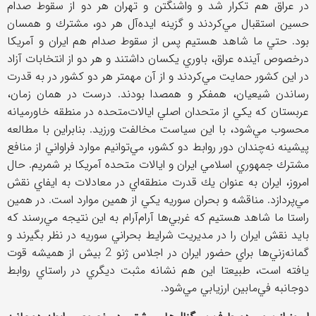
در عراق هم تكرار شد و واشنگتن و تهران هر دو از سقوط صدام
حسين استقبال مي‌كردند و گزينه ايده‌آل هر دو، مشترك و همسان
بود. حتي ما شاهد هستيم پس از سقوط صدام هم ايران و آمريكا
درخصوص آينده عراق، باوري يكسان داشتند و هر دو از انتخابات آزاد
در اين كشور حمايت مي‌كردند و از آن مهمتر هر دو كشور در به قدرت
رساندن شيعيان، همفكر و همصدا بودند. درست در همان زمان،
عربستان كه يكي از متحدان اصلي ايالات‌متحده در منطقه خاورميانه
محسوب مي‌شود، با اين سياست مخالفت ورزيد. بنابراين با مطالعه
پيشينه نه‌چندان دور روابط دو كشور، مي‌توانيم موارد فراواني از منافع
مشترك جمهوري اسلامي ايران و ايالات متحده آمريكا بر شمريم. حال
امروز، ايران به عنوان يك قدرت منطقه‌اي در معادلات به ايفاي نقش
مي‌پردازد. مناقشه و بحران سوريه يكي از همين موارد است. در همين
راستا ما شاهد هستيم كه غربي‌ها آرام‌آرام به اين نتيجه مي‌رسند كه
بايد نقش ايران را در مديريت شرايط بحراني سوريه در نظر بگيرند و
گمانه‌زني‌ها براي حضور ايران در اجلاس ژنو 2 بيش از هميشه قوت
يافته است، طبيعتا اين‌ هم نشانه مثبت ديگري در راستاي روابط
دوجانبه في‌ما‌بين ارزيابي مي‌شود.