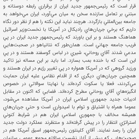
قرار است كه رئيس‌جمهور جديد ايران از برقراري رابطه دوستانه و
مبتني بر تعامل سازنده سخن به ميان مي‌آورد، ايران مي‌خواهد به
جامعه بين‌المللي بازگردد. هرچند نبايد اين نكته را هم از نظر دور نگاه
داريم كه برخي جريان‌هاي راديكال در آمريكا با نخست‌وزير اسرائيل
هماهنگ هستند و بر اين باورند كه رئيس‌جمهور جديد ايران در پي
فريب جامعه جهاني است. همان‌طور كه نتانياهو در صحبت‌هايي
مدعي شدند آقاي روحاني، شيري در لباس گوسفند هستند و در پي
اين است كه با خنده بمب بسازد. اما بايد بر اين مساله نيز تاكيد
ورزيد گروهي كه در آمريكا همواره در پي تغيير رژيم در ايران هستند و
همچنين جريان‌هاي ديگري كه از اقدام نظامي عليه ايران حمايت
مي‌كردند، فعلا يا سكوت كرده‌اند يا نهايتا سوالاتي در خصوص
انگيزه‌هاي آقاي روحاني مطرح كرده‌اند. فضايي كه اكنون در مقابل
ادبيات جديد جمهوري اسلامي ایران در آمريكا مشاهده مي‌شود،
عموما همراه با اشتياق و توام با اميدواري است و حتي جريان‌هاي
هميشه مخالف با جمهوري اسلامي ایران هم در شرايط كنوني
استراتژي انتظار را در پيش گرفته‌اند و منتظرند عملكرد دولت جديد
ايران را رصد نمايند. آقاي كلينتون رئيس‌جمهور اسبق آمريكا هم در
صحبت‌هايي كه پيش از آغاز نشست سالانه مجمع عمومي سازمان