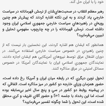
خود را با ايران حل كند.
رهبر معظم انقلاب در صحبت‌هاي‌شان از نرمش قهرمانانه در سياست
خارجي ياد كردند و به اين نكته اشاره كردند كه پيش‌تر هم چنين
رويه‌اي در راهبردهاي سياست خارجي جمهوري اسلامي ایران وجود
داشته است. نرمش قهرمانانه را در چه چارچوب مفهومي تحليل و
تبيين مي‌فرماييد؟
همانطور كه ايشان هم اشاره كردند، اين نخستين بار نيست كه از
چنين راهبردي در خصوص سياست خارجي استفاده مي‌كنند. در
دوران اشغال عراق توسط نيروهاي آمريكايي هم ايشان اجازه دادند،
نمايندگان جمهوري اسلامي ایران با نمايندگان آمريكا در خصوص
مسائل امنيتي در عراق مذاكره كنند.
تحول نوين ديگري كه در رابطه ميان ايران و آمريكا رخ داده است،
حضور همزمان وزراي خارجه دو كشور در ميز مذاكره است. اتفاقي كه
در پيشينه روابط دو كشور در سي و پنج سال اخير بي‌سابقه بوده
است، اما اين رخداد با جلسه 1+5 و حضور آقاي ظريف و كري محقق
شده است، اين تحول را شما چگونه تفسير مي‌فرماييد؟