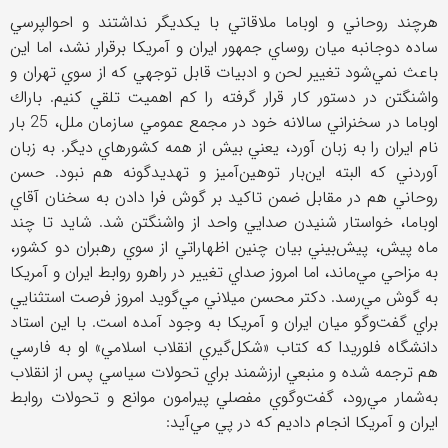
هرچند روحاني و اوباما ملاقاتي با يكديگر نداشتند و احوالپرسي
ساده دوجانبه ميان روساي جمهور ايران و آمريكا برقرار نشد، اما اين
باعث نمي‌شود تغيير لحن و ادبيات قابل توجهي كه از سوي تهران و
واشنگتن در دستور كار قرار گرفته را كم اهميت تلقي كنيم. باراك
اوباما در سخنراني سالانه خود در مجمع عمومي سازمان ملل، 25 بار
نام ايران را به زبان آورد، يعني بيش از همه كشورهاي ديگر. به زبان
آوردني كه البته اين‌بار توهين‌آميز و تهديدگونه هم نبود. حسن
روحاني هم در مقابل ضمن تاكيد بر گوش فرا دادن به سخنان آقاي
اوباما، خواستار شنيدن صدايي واحد از واشنگتن شد. شايد تا چند
ماه پيش، پيش‌بيني بيان چنين اظهاراتي از سوي رهبران دو كشور،
به مزاحي مي‌ماند، اما امروز صداي تغيير در راهرو روابط ايران و آمريكا
به گوش مي‌رسد. دكتر محسن ميلاني مي‌گويد امروز فرصت استثنايي
براي گفت‌وگو ميان ايران و آمريكا به وجود آمده است. با اين استاد
دانشگاه فلوريدا كه كتاب «شكل‌گيري انقلاب اسلامي» او به فارسي
هم ترجمه شده و منبعي ارزشمند براي تحولات سياسي پس از انقلاب
به‌شمار مي‌رود، گفت‌وگوي مفصلي پيرامون موانع و تحولات روابط
ايران و آمريكا انجام داديم كه در پي مي‌آيد: