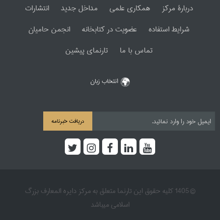
دربارۀ مرکز
همکاری علمی
مداخل جدید
انتشارات
شرایط استفاده
عضویت در کتابخانه
انجمن حامیان
تماس با ما
تارنمای پیشین
انتخاب زبان
دریافت خبرنامه
© 1405 کلیه حقوق این تارنما متعلق به مرکز دایره المعارف بزرگ
اسلامی میباشد