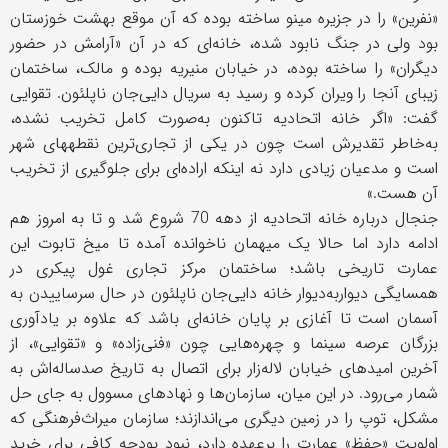
«نفرین» را در جزیره مینو ساخته بوده که آن موقع بهشت خوزستان
بود ولی در جنگ نابود شده، خانه‌ای که در آن «آرامش در حضور
دیگران» را ساخته بوده، در خیابان منیریه بوده و مالک، ساختمان
زیبای آنجا را ویران کرده و رسید به سریال دایی‌جان ناپلئون. تقوایی
گفت: «اگر خانه اتحادیه تاکنون به‌صورت کامل تخریب نشده،
به‌خاطر تقدیرش است چون در یکی از تجاری‌ترین نقطه‎های شهر
است و مدعیان زیادی دارد نه اینکه اراده‌ای برای جلوگیری از تخریب
آن هست.»
جنجال درباره خانه اتحادیه از دهه 70 شروع شد و تا به امروز هم
ادامه دارد اما حالا یک میهمان ناخوانده آمده تا میخ تابوت این
عمارت تاریخی باشد؛ ساختمان مرکز تجاری غول پیکری در
همسایگی دیواربه‌دیوار خانه دایی‌جان ناپلئون در حال سرساییدن به
آسمان است تا آغازی بر پایان خانه‌ای باشد که علاوه بر یادآوری
بزرگان عرصه سینما و چهره‌هایی چون «فنی‌زاده» و «تقوایی»، از
آخرین امیدهای خیابان لاله‌زار برای اتصال به تاریخ صدساله‌اش به
شمار می‌رود. در این میان، سازمان‌ها و نهادهای مسوول به جای حل
مشکل، توپ را در زمین دیگری می‌اندازند؛ سازمان میراث‌فرهنگی که
اولویت «حفظ» عمارت را برعهده دارد، نبود بودجه کافی برای خرید