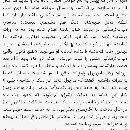
سهم را سال‌ها پیش به نام خودش انتقال داده بود و تقریبا هر سال
آن را به مزایده می‌گذاشت و امسال فروخته شد. اما چون ملک
مشاع است، مشخص نیست این سهم کجای ملک قرار دارد کما
اینکه محل سهم‌های دیگر هم مشخص نیست.» سازمان
میراث‌فرهنگی در دولت قبل، بارها اعلام کرده بود که به وراث
پیشنهاد کرده است که آنها خانه را به‌صورت تهاتری بفروشند اما
نماینده آنها می‌گوید که «هیچ ارگانی به خانواده ما پیشنهاد خرید
تهاتری خانه اتحادیه را نداده است.» او می‌گوید: «طبق قانون، وقتی
میراث‌فرهنگی ملکی را ثبت می‌کند، ظرف دو ماه باید 10‌درصد
قیمت کارشناسی‌شده را پرداخت کند و مابقی را طی شش ماه باید
بپردازد. وقتی این پول واریز نشد، قرارداد لغو شد و در جلساتی که ما
با میراث داشتیم، گفتند که ما پول خرید این ملک را نداریم.» یکی از
وراث که دایما به خانه اتحادیه رفت‌وآمد دارد، درباره ساخت‌وساز
کنار این خانه، به خبرنگار «شرق» می‌گوید که حدود یک ماه
ساخت‌وساز کنار خانه متوقف شد که به علت مشکلات مالکان پاساژ
در حال ساخت با ارگان‌های دیگر بود، نه به خاطر حفظ حریم ملک
اتحادیه. او می‌گوید: «نیمی از ساخت‌وساز داخل باغ اتحادیه ریخته
و به دیوارها آسیب رسانده است.»