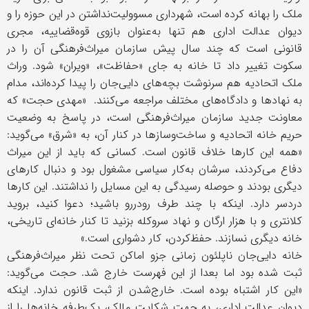
ملک را بهانه کرده است، شهرداری مسوولیت‌نداشتن در این حوزه را و
دیوان عدالت اداری هم تنها به‌عنوان بازوی قوه‌قضاییه، مجری
قانونی است که چند سال پیش سازمان میراث‌فرهنگی آن را در
سکوت تغییر داد تا خانه به جای «حفاظت»، «ویران» شود. وراث
ملک اتحادیه هم سرنوشت بچه‌های دایی‌جان را پیدا کرده‌اند، مدام
به نهادها و دادگاه‌های مختلف مراجعه می‌کنند. «مهدی حجت» که
معاونت جدید سازمان میراث‌فرهنگی است، در پاسخ به وضعیت
حریم خانه اتحادیه و ساخت‌وسازها در کنار آن، به «شرق» می‌گوید:
«همه این کارها خلاف قانون است. کسانی که باید از این میراث
دفاع می‌کردند، سرشان به‌کار سیاسی مشغول بود و دنبال کارهای
دیگری بودند و حوصله رسیدگی به این مسایل را نداشتند. این کارها
دردسر دارد. اینکه با چند طرف ‌رودر‌رو باشید؛ دعوا کنید، بروید
کلانتری و با ‌هزار ارگان و نهاد سروکله بزنید تا کنار خانه‌ای تاریخی،
خانه دیگری نسازند. حفظ‌کردن، کار دشواری است.»
خانه دایی‌جان ناپلئون زمانی جزو اماکن تحت نظر میراث‌فرهنگی
ثبت شده بود اما بعدا از این فهرست خارج شد. حجت می‌گوید:
«این کار اشتباه بوده است. خارج‌شدن از ثبت قانون ندارد. اینکه
دیوان عدالت اداری، به جهت شکایت مالک، یک‌طرفه خانه‌ها را از