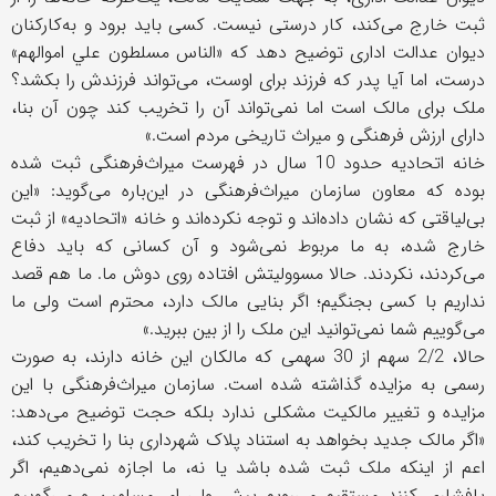
ثبت خارج می‌کند، کار درستی نیست. کسی باید برود و به‌کارکنان
دیوان عدالت اداری توضیح دهد که «الناس مسلطون علي اموالهم»
درست، اما آیا پدر که فرزند برای اوست، می‌تواند فرزندش را بکشد؟
ملک برای مالک است اما نمی‌تواند آن را تخریب کند چون آن بنا،
دارای ارزش فرهنگی و میراث تاریخی مردم است.»
خانه اتحادیه حدود 10 سال در فهرست میراث‌فرهنگی ثبت شده
بوده که معاون سازمان میراث‌فرهنگی در این‌باره می‌گوید: «این
بی‌لیاقتی که نشان داده‌اند و توجه نکرده‌اند و خانه «اتحادیه» از ثبت
خارج شده، به ما مربوط نمی‌شود و آن کسانی که باید دفاع
می‌کردند، نکردند. حالا مسوولیتش افتاده روی دوش ما. ما هم قصد
نداریم با کسی بجنگیم؛ اگر بنایی مالک دارد، محترم است ولی ما
می‌گوییم شما نمی‌توانید این ملک را از بین ببرید.»
حالا، 2/2 سهم از 30 سهمی که مالکان این خانه دارند، به صورت
رسمی به مزایده گذاشته شده است. سازمان میراث‌فرهنگی با این
مزایده و تغییر مالکیت مشکلی ندارد بلکه حجت توضیح می‌دهد:
«اگر مالک جدید بخواهد به استناد پلاک شهرداری بنا را تخریب کند،
اعم از اینکه ملک ثبت شده باشد یا نه، ما اجازه نمی‌دهیم، اگر
پافشاری کنند مستقیم می‌رویم پیش ولی امر مسلمین و می‌گوییم