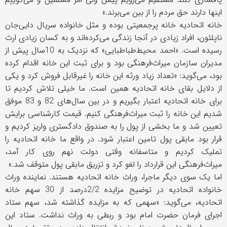
اینها دارند حق مردم را از بین می‌برند.»
خانه اتحادیه خانه پرجمعیتی بوده و مثل خانواده سریال دایی‌جان
ناپلئون، افراد زیادی در آنجا زندگی می‌کرده‌اند و به کسان زیادی ارث
رسیده است. «احمد محیط‌طباطبایی» که نزدیک به 10‌سال پیش از
مدیران سازمان میراث‌فرهنگی بود و برای ثبت این خانه اقدام کرده
بود، می‌گوید: «تعداد زیاد ورثه این خانه را غیرقابل فروش کرد و یکی
از دلایل بقای خانه اتحادیه همین است. ما خیلی تلاش کردیم تا
برای خانه اتحادیه اعتبار بگیریم و در بین سال‌های 82 و 83 موفق
شدیم این خانه را ثبت میراث‌فرهنگی کنیم. قیمت کارشناسی برایش
تعیین شد و ما بخشی از پول را به صندوق دادگستری واریز کردیم و
قرار بود مابقی پول تامین اعتبار شود. در واقع ما خانه اتحادیه را
تملیک کردیم و متاسفانه وقتی دولت نهم روی کار آمد،
میراث‌فرهنگی این قرارداد را لغو کرد و تزریق مابقی پول متوقف شد.»
اما یک سوی دیگر ماجرا، وراث خانه اتحادیه هستند. نماینده وراث
خانواده اتحادیه در توضیح مزایده 2/2‌درصد از 30 سهم خانه
اتحادیه، می‌گوید: «سهمی که به مزایده گذاشته شد، سهم ستاد
اجرای فرمان حضرت امام بود و ربطی به وراث نداشت. ستاد این