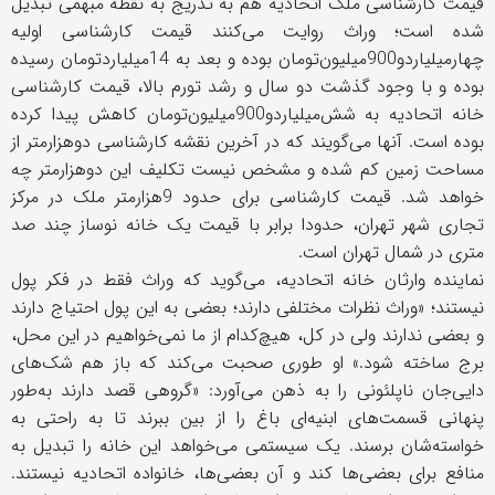
قیمت کارشناسی ملک اتحادیه هم به تدریج به نقطه مبهمی تبدیل
شده است؛ وراث روایت می‌کنند قیمت کارشناسی اولیه
چهار‌میلیاردو900‌میلیون‌تومان بوده و بعد به 14‌میلیاردتومان رسیده
بوده و با وجود گذشت دو سال و رشد تورم بالا، قیمت کارشناسی
خانه اتحادیه به شش‌میلیاردو900‌میلیون‌تومان کاهش پیدا کرده
بوده است. آنها می‌گویند که در آخرین نقشه کارشناسی دوهزارمتر از
مساحت زمین کم شده و مشخص نیست تکلیف این دوهزارمتر چه
خواهد شد. قیمت کارشناسی برای حدود 9‌هزارمتر ملک در مرکز
تجاری شهر تهران، حدودا برابر با قیمت یک خانه نوساز چند صد
متری در شمال تهران است.
نماینده وارثان خانه اتحادیه، می‌گوید که وراث فقط در فکر پول
نیستند؛ «وراث نظرات مختلفی دارند؛ بعضی به این پول احتیاج دارند
و بعضی ندارند ولی در کل، هیچ‌کدام از ما نمی‌خواهیم در این محل،
برج ساخته شود.» او طوری صحبت می‌کند که باز هم شک‌های
دایی‌جان ناپلئونی را به ذهن می‌آورد: «گروهی قصد دارند به‌طور
پنهانی قسمت‌های ابنیه‌ای باغ را از بین ببرند تا به راحتی به
خواسته‌شان برسند. یک سیستمی می‌خواهد این خانه را تبدیل به
منافع برای بعضی‌ها کند و آن بعضی‌ها، خانواده اتحادیه نیستند.